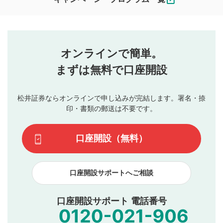
ます。
コメントの内容は、当社の公式な見解や意見ではありま
評価・コメントエリア
1
せん。当社は利用者より投稿された内容について一切の責
星を押下すると1～5段階で評価できます。
任を負いません。利用者ご自身の責任で閲覧および投稿を
オンラインで簡単。
行ってください。
投稿するボタン
2
当社は、利用者同士、もしくは利用者と第三者間のトラ
まずは無料で口座開設
星で評価をすると投稿できます。（お名前とコメント
ブルによって生じた損害に対して一切の責任を負いませ
の入力は任意です）（※コメントは承認制です）
ん。
評価およびコメントは当社にて審査のうえ、掲載となり
松井証券ならオンラインで申し込みが完結します。署名・捺
動画の評価
3
ます。掲載されるまでに日数がかかる場合や掲載されない
印・書類の郵送は不要です。
場合があります。また、審査結果および結果の理由につい
この動画の平均評価が表示されます。（最大評価は5.0
てはお答えできません。各動画コンテンツへの掲載をもっ
です）
口座開設（無料）
て結果のご連絡といたします。ご了承ください。
下記の項目に該当すると判断された投稿内容は、掲載を
見合わせる場合がございます。
口座開設サポートへご相談
本動画コンテンツとは無関係の内容の投稿
他者への誹謗中傷や差別的表現投稿
公序良俗に反する内容の投稿
口座開設サポート 電話番号
氏名、住所、電話番号など個人を特定できる情報の
投稿