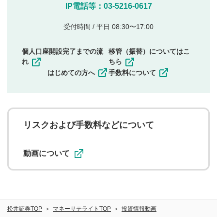
他のサイトへの誘導や営利目的、広告・宣伝を目
IP電話等：03-5216-0617
的とした投稿
他者の権利（商標、著作権、その他の知的財産
受付時間 / 平日 08:30〜17:00
権）を侵害するような投稿
同一内容の多重投稿
個人口座開設完了までの流
移管（振替）についてはこ
その他当社が不適切と判断した投稿
れ
ちら
一度投稿した評価およびコメントの変更・削除はできま
はじめての方へ
手数料について
せんので、内容をご確認のうえ投稿してください。
利用者は、利用者が投稿したコメントの著作権およびそ
の他の著作権法上の全権利を当社に対して無償で利用する
ことを承諾したものとします。また、利用者は、コメント
に関する著作者人格権を行使しないことに同意します。利
リスクおよび手数料などについて
用者が投稿したコメントは、当社サービスの広告・宣伝、
利用促進の目的で、印刷物・WEBサイト・SNS等に掲載す
ることがあります。
動画について
松井証券TOP
マネーサテライトTOP
投資情報動画