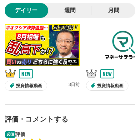
10秒、動画を巻き戻し/早送りします。
デイリー
週間
月間
シークバー
5
再生位置を示しています。再生したい位置をクリック
するとその位置から動画が再生されます。
画質/再生速度の設定
6
画質の選択/再生速度の変更ができます。
03:31
音量調整
7
スライダーを上下すると音量が調整できます。
3日前
全画面表示
8
投資情報動画
投資情報動画
動画が全画面で表示されます。再度クリックすると元
のサイズに戻ります。
評価・コメントする
09:12
14:57
評価
必須