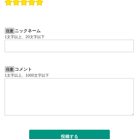
操作説明動画
操作説明動画
2ヶ月前
6日前
投資情報動画
投資情報動画
ニックネーム
任意
1文字以上、20文字以下
コメント
任意
1文字以上、1000文字以下
投稿する