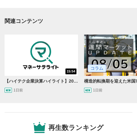
関連コンテンツ
動画再生エリア
1
コラム
15:54
動画再生エリアをクリックすると、動画を再生または
一時停止します。
【ハイテク企業決算ハイライト】2027年分のメモリに売切れ報道!?＜米国マーケットダイジェスト8/5号＞
1日前
1日前
操作メニュー
2
動画再生エリアにマウスを乗せると表示されます。
再生/一時停止
3
動画を再生または一時停止します。
再生数ランキング
10秒戻し/10秒送り
4