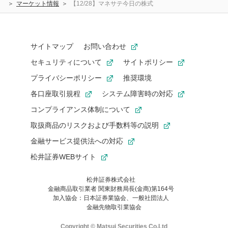
マーケット情報
【12/28】マネサテ今日の株式
サイトマップ
お問い合わせ
セキュリティについて
サイトポリシー
プライバシーポリシー
推奨環境
各口座取引規程
システム障害時の対応
コンプライアンス体制について
取扱商品のリスクおよび手数料等の説明
金融サービス提供法への対応
松井証券WEBサイト
松井証券株式会社
金融商品取引業者 関東財務局長(金商)第164号
お気に入り機能は松井証券の会員限定の機能です。
加入協会：日本証券業協会、一般社団法人
お気に入り登録いただくと、後からいつでもお気に入りのコンテ
金融先物取引業協会
ンツを一覧でご確認いただけます。
ご利用いただくには口座開設が必要です。
Copyright © Matsui Securities Co,Ltd