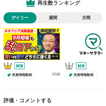
再生数ランキング
10秒戻し/10秒送り
4
10秒、動画を巻き戻し/早送りします。
デイリー
週間
月間
シークバー
5
再生位置を示しています。再生したい位置をクリック
するとその位置から動画が再生されます。
画質/再生速度の設定
6
画質の選択/再生速度の変更ができます。
03:31
音量調整
7
スライダーを上下すると音量が調整できます。
3日前
全画面表示
8
投資情報動画
投資情報動画
動画が全画面で表示されます。再度クリックすると元
のサイズに戻ります。
評価・コメントする