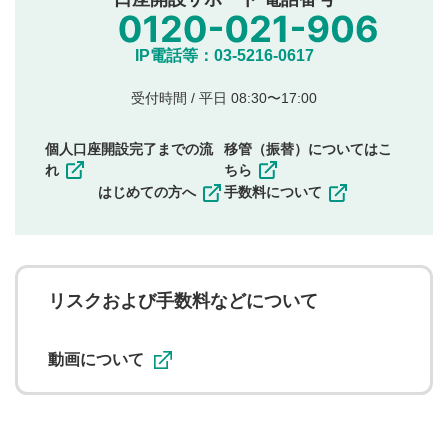
氏名、住所、電話番号など個人を特定できる情報の
投稿
他のサイトへの誘導や営利目的、広告・宣伝を目
IP電話等：03-5216-0617
的とした投稿
他者の権利（商標、著作権、その他の知的財産
受付時間 / 平日 08:30〜17:00
権）を侵害するような投稿
同一内容の多重投稿
個人口座開設完了までの流
移管（振替）についてはこ
その他当社が不適切と判断した投稿
れ
ちら
一度投稿した評価およびコメントの変更・削除はできま
はじめての方へ
手数料について
せんので、内容をご確認のうえ投稿してください。
利用者は、利用者が投稿したコメントの著作権およびそ
の他の著作権法上の全権利を当社に対して無償で利用する
ことを承諾したものとします。また、利用者は、コメント
に関する著作者人格権を行使しないことに同意します。利
リスクおよび手数料などについて
用者が投稿したコメントは、当社サービスの広告・宣伝、
利用促進の目的で、印刷物・WEBサイト・SNS等に掲載す
ることがあります。
動画について