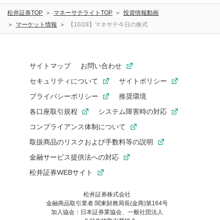
松井証券TOP
マネーサテライトTOP
投資情報動画
マーケット情報
【10/28】マネサテ今日の株式
サイトマップ
お問い合わせ
セキュリティについて
サイトポリシー
プライバシーポリシー
推奨環境
各口座取引規程
システム障害時の対応
コンプライアンス体制について
取扱商品のリスクおよび手数料等の説明
金融サービス提供法への対応
松井証券WEBサイト
松井証券株式会社
金融商品取引業者 関東財務局長(金商)第164号
お気に入り機能は松井証券の会員限定の機能です。
加入協会：日本証券業協会、一般社団法人
お気に入り登録いただくと、後からいつでもお気に入りのコンテ