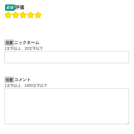
09:12
14:57
評価
必須
操作説明動画
操作説明動画
2ヶ月前
6日前
投資情報動画
投資情報動画
ニックネーム
任意
1文字以上、20文字以下
コメント
任意
1文字以上、1000文字以下