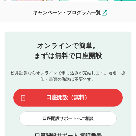
待ちしております。
なお、投稿をもって、本注意事項に同意されたものとみなし
キャンペーン・プログラム一覧
ます。
コメントの内容は、当社の公式な見解や意見ではありま
評価・コメントエリア
1
せん。当社は利用者より投稿された内容について一切の責
星を押下すると1～5段階で評価できます。
任を負いません。利用者ご自身の責任で閲覧および投稿を
オンラインで簡単。
行ってください。
投稿するボタン
2
当社は、利用者同士、もしくは利用者と第三者間のトラ
まずは無料で口座開設
星で評価をすると投稿できます。（お名前とコメント
ブルによって生じた損害に対して一切の責任を負いませ
の入力は任意です）（※コメントは承認制です）
ん。
評価およびコメントは当社にて審査のうえ、掲載となり
松井証券ならオンラインで申し込みが完結します。署名・捺
動画の評価
3
ます。掲載されるまでに日数がかかる場合や掲載されない
印・書類の郵送は不要です。
場合があります。また、審査結果および結果の理由につい
この動画の平均評価が表示されます。（最大評価は5.0
てはお答えできません。各動画コンテンツへの掲載をもっ
です）
口座開設（無料）
て結果のご連絡といたします。ご了承ください。
下記の項目に該当すると判断された投稿内容は、掲載を
見合わせる場合がございます。
口座開設サポートへご相談
本動画コンテンツとは無関係の内容の投稿
他者への誹謗中傷や差別的表現投稿
公序良俗に反する内容の投稿
口座開設サポート 電話番号