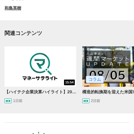
和島英樹
関連コンテンツ
動画再生エリア
1
コラム
15:54
動画再生エリアをクリックすると、動画を再生または
一時停止します。
【ハイテク企業決算ハイライト】2027年分のメモリに売切れ報道!?＜米国マーケットダイジェスト8/5号＞
1日前
2日前
操作メニュー
2
動画再生エリアにマウスを乗せると表示されます。
再生/一時停止
3
動画を再生または一時停止します。