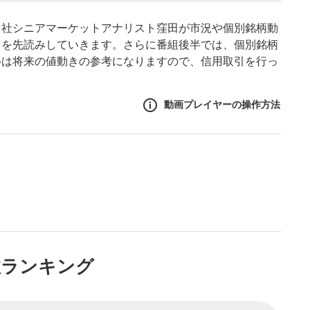
当社シニアマーケットアナリスト窪田が市況や個別銘柄動
きを先読みしていきます。さらに番組後半では、個別銘柄
移は将来の値動きの参考になりますので、信用取引を行っ
動画プレイヤーの操作方法
作方法
生エリア
リアをクリックすると、動画
は一時停止します。
ニュー
数ランキング
リアにマウスを乗せると表示