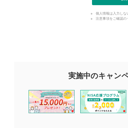
個人情報は入力しな
注意事項をご確認の
評価・コメ
評価・コメント
マネーサテライトでは利用者同士の情報交換・情報収集などを
できます。利用者は以下の注意事項をご理解のうえ、閲覧およ
実施中のキャン
他の利用者が動画を視聴される際の参考になるコメントをお待
なお、投稿をもって、本注意事項に同意されたものとみなしま
コメントの内容は、当社の公式な見解や意見ではありませ
ません。利用者ご自身の責任で閲覧および投稿を行ってく
当社は、利用者同士、もしくは利用者と第三者間のトラブ
評価およびコメントは当社にて審査のうえ、掲載となりま
ります。また、審査結果および結果の理由についてはお答
といたします。ご了承ください。