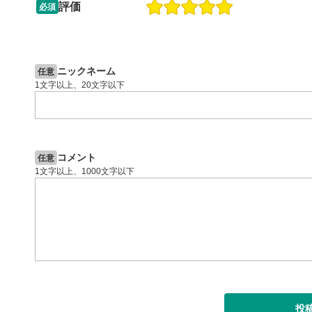
ックすると
評価
必須
13:33
14:57
2ヶ月前
操作説明動画
4日前
投資情報動画
閉じる
ニックネーム
任意
1文字以上、20文字以下
コメント
任意
1文字以上、1000文字以下
投