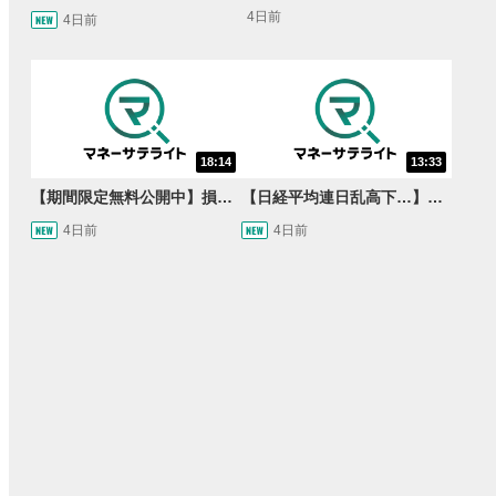
4日前
4日前
18:14
13:33
【期間限定無料公開中】損失を出し続けるお見送り芸人しんいち、Wemofを学ぶ【目指せ億トレ！FXドリーマー！#05】
【日経平均連日乱高下…】AI株に異変⁉海外ファンド「大量売却」！AI料金値下げでNECに追い風！NTTも需給改善か＜店内信用残ランキング＞
4日前
4日前