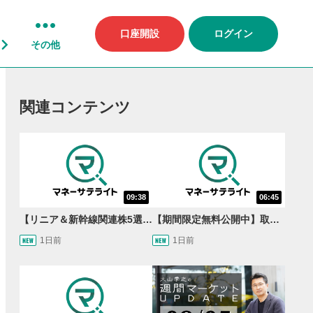
口座開設
ログイン
その他
関連コンテンツ
09:38
06:45
【リニア＆新幹線関連株5選】静岡県知事の承認でリニア路線工事進展！北陸新幹線も「小浜・京都ルート」再決定！関連する注目の銘柄は？＜たけぞうNEWS＞
【期間限定無料公開中】取引量世界一の通貨ペアに優位性あり!?ドル/円&ユーロドルのテクニカルを検証！【JINのマンスリーFX戦略】
1日前
1日前