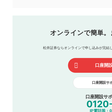
下記の項目に該当すると判断された投稿内容は、掲載を見
本動画コンテンツとは無関係の内容の投稿
他者への誹謗中傷や差別的表現投稿
公序良俗に反する内容の投稿
氏名、住所、電話番号など個人を特定できる情報の
オンラインで簡単。
閉
他のサイトへの誘導や営利目的、広告・宣伝を目的
他者の権利（商標、著作権、その他の知的財産権）
同一内容の多重投稿
松井証券ならオンラインで申し込みが完結
その他当社が不適切と判断した投稿
一度投稿した評価およびコメントの変更・削除はできませ
利用者は、利用者が投稿したコメントの著作権およびその
口座開
諾したものとします。また、利用者は、コメントに関する
コメントは、当社サービスの広告・宣伝、利用促進の目的で
口座開設サ
口座開設サポ
IP電話等：03-