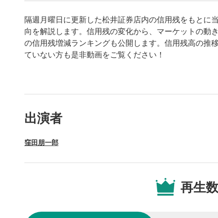
隔週月曜日に更新した松井証券店内の信用残をもとに
向を解説します。信用残の変化から、マーケットの動
の信用残増減ランキングも公開します。信用残高の推
ていない方も是非動画をご覧ください！
動画プレイヤーの操
出演者
動画再
1
窪田朋一郎
動画再生エ
を再生また
操作メ
2
再生
動画再生エ
されます。