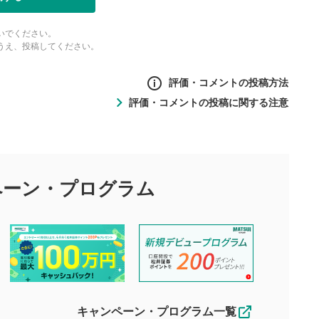
いでください。
うえ、投稿してください。
評価・コメントの投稿方法
評価・コメントの投稿に関する注意
ントの投稿方法
の
投稿に関する注意
目的として、各動画コンテンツに、評価およびコメントの投稿が
評価・コメントエリア
1
び投稿を行うものとしてください。
ペーン・
プログラム
星を押下すると1～5段階で評価できま
ちしております。
す。
す。
投稿するボタン
2
ん。当社は利用者より投稿された内容について一切の責任を負い
ださい。
星で評価をすると投稿できます。（お名
ルによって生じた損害に対して一切の責任を負いません。
前とコメントの入力は任意です）（※コメ
す。掲載されるまでに日数がかかる場合や掲載されない場合があ
ントは承認制です）
えできません。各動画コンテンツへの掲載をもって結果のご連絡
キャンペーン・プログラム一覧
動画の評価
3