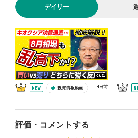
再生/
3
デイリー
動画を再生
10秒戻
4
10秒、動画
シーク
5
再生位置を
置をクリッ
再生されま
画質/
6
03:31
画質の選択
4日前
投資情報動画
音量調
7
スライダー
ます。
評価・コメントする
全画面
8
動画が全画