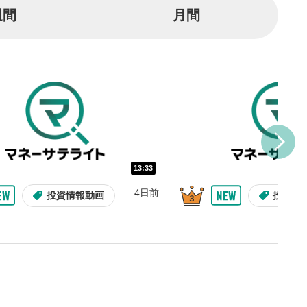
一時停止
週間
月間
または一時停止します。
し/10秒送り
を巻き戻し/早送りします。
バー
示しています。再生したい位
クするとその位置から動画が
す。
再生速度の設定
13:33
/再生速度の変更ができます。
4日前
投資情報動画
投資情
整
を上下すると音量が調整でき
表示
面で表示されます。再度クリ