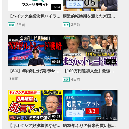
コラム
15:54
【ハイテク企業決算ハイライト】2027年分のメモリに売切れ報道!?＜米国マーケットダイジェスト8/5号＞
構造的転換期を迎えた米国市場 AIインフラ投資とFRBウォーシュ体制下の株式投資
2日前
3日前
09:15
14:11
【8/4】年内利上げ期待No.1！右肩上がりNZドル/円のトレード戦略【世界情勢からみるFXトレンド通貨ペア】
【100万円追加入金】最強億トレ軍団から学ぶ32日間！お見送り芸人しんいちのトレード成果は？【目指せ億トレ！FXドリーマー！#04】
3日前
4日前
コラム
03:31
【キオクシア好決算後なぜ乱高下!?】買い材料は自社株買いと株式分割/売りのサインとは…？
約28年ぶりの日米円買い協調介入 円安トレンドは転換するのか？