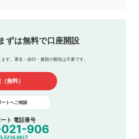
合わせる場合がございます。
この動画の平均評価が表示されます。
（最大評価は5.0です）
投稿
まずは無料で口座開設
じる
とした投稿
を侵害するような投稿
します。署名・捺印・書類の郵送は不要です。
んので、内容をご確認のうえ投稿してください。
他の著作権法上の全権利を当社に対して無償で利用することを承
設（無料）
著作者人格権を行使しないことに同意します。利用者が投稿した
、印刷物・WEBサイト・SNS等に掲載することがあります。
ポートへご相談
ート 電話番号
5216-0617