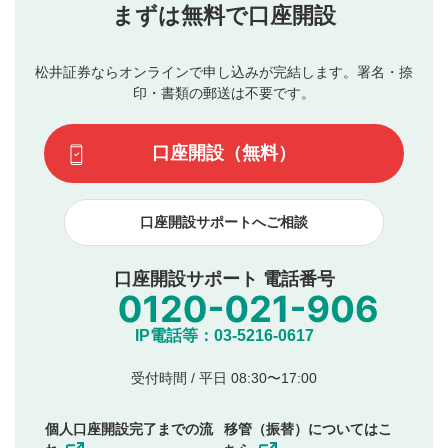
当社は、利用者同士、もしくは利用者と第三者間のトラ
まずは無料で口座開設
星で評価をすると投稿できます。（お名前とコメント
ブルによって生じた損害に対して一切の責任を負いませ
の入力は任意です）（※コメントは承認制です）
ん。
評価およびコメントは当社にて審査のうえ、掲載となり
松井証券ならオンラインで申し込みが完結します。署名・捺
動画の評価
3
ます。掲載されるまでに日数がかかる場合や掲載されない
印・書類の郵送は不要です。
場合があります。また、審査結果および結果の理由につい
この動画の平均評価が表示されます。（最大評価は5.0
てはお答えできません。各動画コンテンツへの掲載をもっ
です）
口座開設（無料）
て結果のご連絡といたします。ご了承ください。
下記の項目に該当すると判断された投稿内容は、掲載を
見合わせる場合がございます。
口座開設サポートへご相談
本動画コンテンツとは無関係の内容の投稿
他者への誹謗中傷や差別的表現投稿
公序良俗に反する内容の投稿
口座開設サポート 電話番号
氏名、住所、電話番号など個人を特定できる情報の
投稿
他のサイトへの誘導や営利目的、広告・宣伝を目
IP電話等：03-5216-0617
的とした投稿
他者の権利（商標、著作権、その他の知的財産
受付時間 / 平日 08:30〜17:00
権）を侵害するような投稿
同一内容の多重投稿
個人口座開設完了までの流
移管（振替）についてはこ
その他当社が不適切と判断した投稿