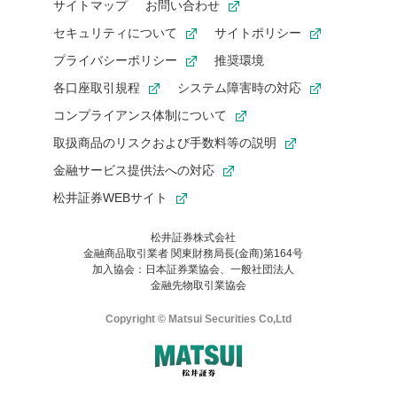
サイトマップ
お問い合わせ
セキュリティについて
サイトポリシー
プライバシーポリシー
推奨環境
各口座取引規程
システム障害時の対応
コンプライアンス体制について
取扱商品のリスクおよび手数料等の説明
金融サービス提供法への対応
松井証券WEBサイト
松井証券株式会社
金融商品取引業者 関東財務局長(金商)第164号
お気に入り機能は松井証券の会員限定の機能です。
加入協会：日本証券業協会、一般社団法人
お気に入り登録いただくと、後からいつでもお気に入りのコンテ
金融先物取引業協会
ンツを一覧でご確認いただけます。
ご利用いただくには口座開設が必要です。
Copyright © Matsui Securities Co,Ltd
すでに松井証券の口座をお持ちでお気に入り登録ができない場合
はご利用の端末で一度ログインしてください。
口座開設(無料)