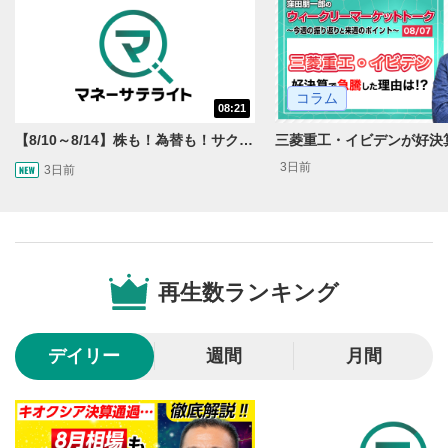
コラム
08:21
【8/10～8/14】株も！為替も！サクッと！来週のマーケット見通し＜Next View＞
3日前
3日前
動画再生エリア
1
動画再生エリアをクリックすると、動画を再生または
一時停止します。
再生数ランキング
操作メニュー
2
動画再生エリアにマウスを乗せると表示されます。
デイリー
週間
月間
再生/一時停止
3
動画を再生または一時停止します。
10秒戻し/10秒送り
4