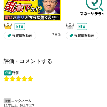
10秒、動画を巻き戻し/早送りします。
シークバー
5
03:31
再生位置を示しています。再生したい位置をクリック
するとその位置から動画が再生されます。
画質/再生速度の設定
6
7日前
投資情報動画
投資情報動画
画質の選択/再生速度の変更ができます。
音量調整
7
スライダーを上下すると音量が調整できます。
評価・コメントする
全画面表示
8
13:33
14:57
動画が全画面で表示されます。再度クリックすると元
評価
必須
のサイズに戻ります。
操作説明動画
操作説明動画
2ヶ月前
7日前
投資情報動画
投資情報動画
ニックネーム
任意
1文字以上、20文字以下