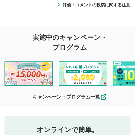
評価・コメントの投稿に関する注意
評価・コメントの
実施中のキャンペーン・
投稿に関する注意
プログラム
マネーサテライトでは利用者同士の情報交換・情報収集など
を目的として、各動画コンテンツに、評価およびコメントの
投稿ができます。利用者は以下の注意事項をご理解のうえ、
閲覧および投稿を行うものとしてください。
他の利用者が動画を視聴される際の参考になるコメントをお
待ちしております。
なお、投稿をもって、本注意事項に同意されたものとみなし
キャンペーン・プログラム一覧
ます。
コメントの内容は、当社の公式な見解や意見ではありま
評価・コメントエリア
1
せん。当社は利用者より投稿された内容について一切の責
星を押下すると1～5段階で評価できます。
任を負いません。利用者ご自身の責任で閲覧および投稿を
オンラインで簡単。
行ってください。
投稿するボタン
2