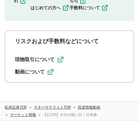
れ
ちら
一度投稿した評価およびコメントの変更・削除はできま
はじめての方へ
手数料について
せんので、内容をご確認のうえ投稿してください。
利用者は、利用者が投稿したコメントの著作権およびそ
の他の著作権法上の全権利を当社に対して無償で利用する
ことを承諾したものとします。また、利用者は、コメント
に関する著作者人格権を行使しないことに同意します。利
リスクおよび手数料などについて
用者が投稿したコメントは、当社サービスの広告・宣伝、
利用促進の目的で、印刷物・WEBサイト・SNS等に掲載す
ることがあります。
現物取引について
動画について
松井証券TOP
マネーサテライトTOP
投資情報動画
マーケット情報
【12/29】今日の狙い目！日本株