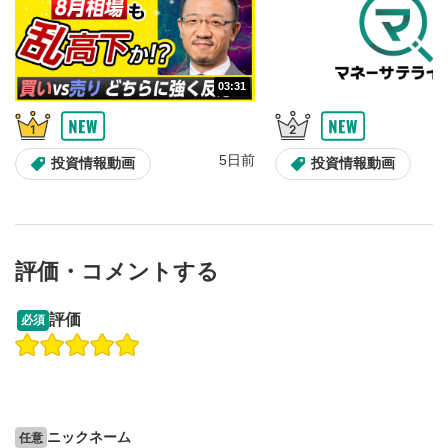
03:31
5日前
投資情報動画
投資情報動画
評価・コメントする
13:33
14:57
評価
必須
操作説明動画
投資情報動画
操作説明動画
2ヶ月前
5日前
投資情報動画
ニックネーム
任意