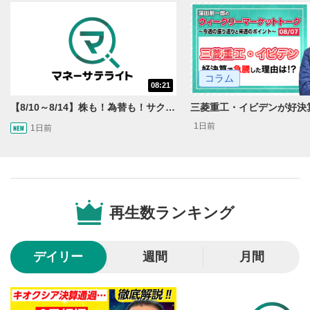
動画を再生または一時停止します。
10秒戻し/10秒送り
4
10秒、動画を巻き戻し/早送りします。
コラム
シークバー
08:21
5
再生位置を示しています。再生したい位置をクリック
【8/10～8/14】株も！為替も！サクッと！来週のマーケット見通し＜Next View＞
するとその位置から動画が再生されます。
1日前
1日前
画質/再生速度の設定
6
画質の選択/再生速度の変更ができます。
音量調整
7
再生数ランキング
スライダーを上下すると音量が調整できます。
全画面表示
8
デイリー
週間
月間
動画が全画面で表示されます。再度クリックすると元
のサイズに戻ります。