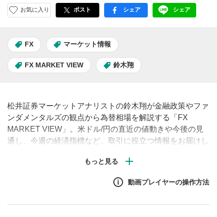
お気に入り
ポスト
シェア
シェア
facebook
LINE
FX
マーケット情報
FX MARKET VIEW
鈴木翔
松井証券マーケットアナリストの鈴木翔が金融政策やファ
ンダメンタルズの観点から為替相場を解説する「FX
MARKET VIEW」。米ドル/円の直近の値動きや今後の見
通し、今週の経済指標など、取引に役立つ情報をお届けし
ます。（毎週月曜・水曜・金曜午前に配信予定）
動画プレイヤーの操作方法