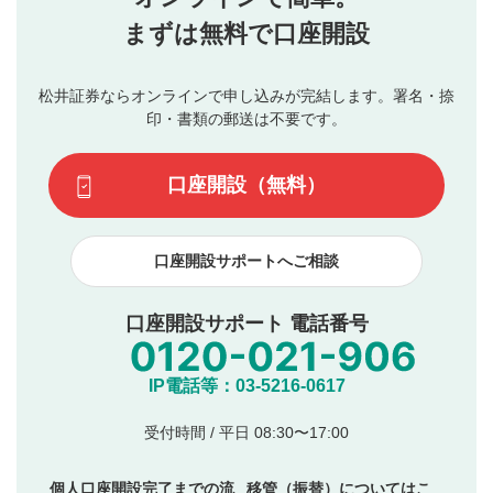
行ってください。
投稿するボタン
2
当社は、利用者同士、もしくは利用者と第三者間のトラ
まずは無料で口座開設
星で評価をすると投稿できます。（お名前とコメント
ブルによって生じた損害に対して一切の責任を負いませ
の入力は任意です）（※コメントは承認制です）
ん。
評価およびコメントは当社にて審査のうえ、掲載となり
松井証券ならオンラインで申し込みが完結します。署名・捺
動画の評価
3
ます。掲載されるまでに日数がかかる場合や掲載されない
印・書類の郵送は不要です。
場合があります。また、審査結果および結果の理由につい
この動画の平均評価が表示されます。（最大評価は5.0
てはお答えできません。各動画コンテンツへの掲載をもっ
です）
口座開設（無料）
て結果のご連絡といたします。ご了承ください。
下記の項目に該当すると判断された投稿内容は、掲載を
見合わせる場合がございます。
口座開設サポートへご相談
本動画コンテンツとは無関係の内容の投稿
他者への誹謗中傷や差別的表現投稿
公序良俗に反する内容の投稿
口座開設サポート 電話番号
氏名、住所、電話番号など個人を特定できる情報の
投稿
他のサイトへの誘導や営利目的、広告・宣伝を目
IP電話等：03-5216-0617
的とした投稿
他者の権利（商標、著作権、その他の知的財産
受付時間 / 平日 08:30〜17:00
権）を侵害するような投稿
同一内容の多重投稿
個人口座開設完了までの流
移管（振替）についてはこ