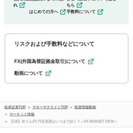
その他当社が不適切と判断した投稿
れ
ちら
一度投稿した評価およびコメントの変更・削除はできま
はじめての方へ
手数料について
せんので、内容をご確認のうえ投稿してください。
利用者は、利用者が投稿したコメントの著作権およびそ
の他の著作権法上の全権利を当社に対して無償で利用する
ことを承諾したものとします。また、利用者は、コメント
に関する著作者人格権を行使しないことに同意します。利
リスクおよび手数料などについて
用者が投稿したコメントは、当社サービスの広告・宣伝、
利用促進の目的で、印刷物・WEBサイト・SNS等に掲載す
ることがあります。
FX(外国為替証拠金取引)について
動画について
松井証券TOP
マネーサテライトTOP
投資情報動画
マーケット情報
【2/8】米ドル/円 円安基調はいつまで続く？＜FX MARKET VIEW＞