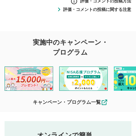
評価・コメントの投稿方法
評価・コメントの投稿に関する注意
評価・コメントの
実施中のキャンペーン・
投稿に関する注意
プログラム
マネーサテライトでは利用者同士の情報交換・情報収集など
を目的として、各動画コンテンツに、評価およびコメントの
投稿ができます。利用者は以下の注意事項をご理解のうえ、
閲覧および投稿を行うものとしてください。
他の利用者が動画を視聴される際の参考になるコメントをお
待ちしております。
なお、投稿をもって、本注意事項に同意されたものとみなし
キャンペーン・プログラム一覧
ます。
コメントの内容は、当社の公式な見解や意見ではありま
評価・コメントエリア
1
せん。当社は利用者より投稿された内容について一切の責
星を押下すると1～5段階で評価できます。
任を負いません。利用者ご自身の責任で閲覧および投稿を
オンラインで簡単。