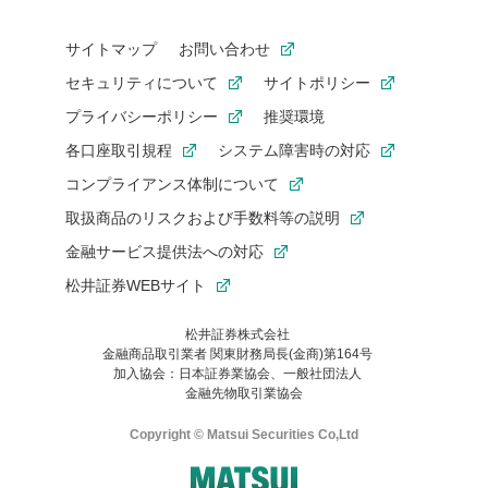
サイトマップ
お問い合わせ
セキュリティについて
サイトポリシー
プライバシーポリシー
推奨環境
各口座取引規程
システム障害時の対応
コンプライアンス体制について
取扱商品のリスクおよび手数料等の説明
金融サービス提供法への対応
松井証券WEBサイト
松井証券株式会社
金融商品取引業者 関東財務局長(金商)第164号
お気に入り機能は松井証券の会員限定の機能です。
加入協会：日本証券業協会、一般社団法人
お気に入り登録いただくと、後からいつでもお気に入りのコンテ
金融先物取引業協会
ンツを一覧でご確認いただけます。
ご利用いただくには口座開設が必要です。
Copyright © Matsui Securities Co,Ltd
すでに松井証券の口座をお持ちでお気に入り登録ができない場合
はご利用の端末で一度ログインしてください。