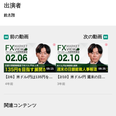
出演者
鈴木翔
前の動画
次の動画
08:15
08:35
動画再生エリア
1
【2/6】米ドル/円は135円を目指す展開か？＜FX MARKET VIEW＞
【2/10】米ドル/円 週末の日銀総裁人事報道に注意？＜FX MARKET VIEW＞
動画再生エリアをクリックすると、動画を再生または
4年前
3年前
一時停止します。
操作メニュー
2
動画再生エリアにマウスを乗せると表示されます。
関連コンテンツ
再生/一時停止
3