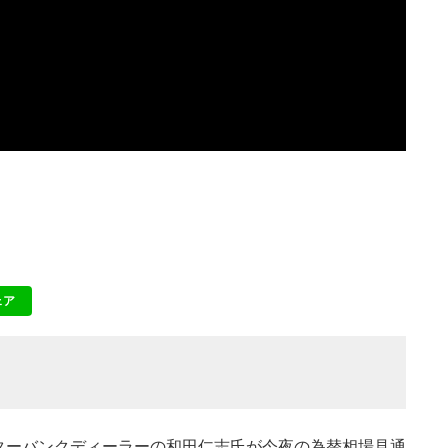
ェア
NE
インターバンクディーラーの和田仁志氏が今夜の為替相場見通