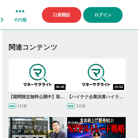
口座開設
ログイン
その他
関連コンテンツ
06:45
15:54
【期間限定無料公開中】取引量世界一の通貨ペアに優位性あり!?ドル/円&ユーロドルのテクニカルを検証！【JINのマンスリーFX戦略】
【ハイテク企業決算ハイライト】2027年分のメモリに売切れ報道!?＜米国マーケットダイジェスト8/5号＞
1日前
2日前