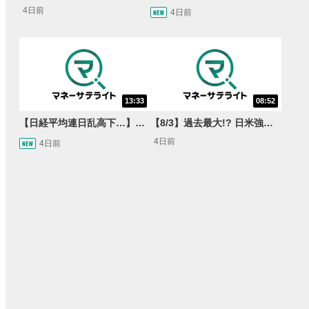
4日前
4日前
13:33
08:52
【日経平均連日乱高下…】AI株に異変⁉海外ファンド「大量売却」！AI料金値下げでNECに追い風！NTTも需給改善か＜店内信用残ランキング＞
【8/3】過去最大!? 日米強調為替介入 155円が当面の焦点か＜FX MARKET VIEW＞
4日前
4日前