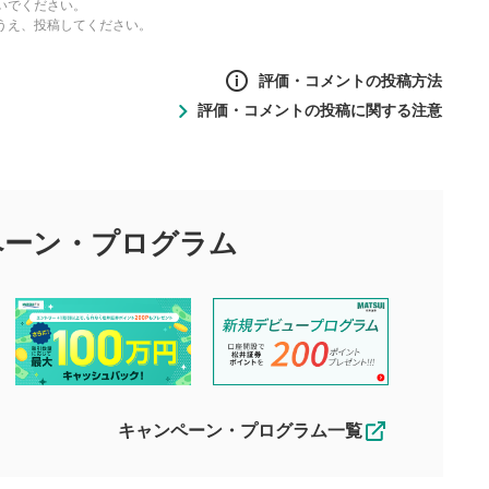
いでください。
うえ、投稿してください。
評価・コメントの投稿方法
評価・コメントの投稿に関する注意
ントの投稿方法
の
投稿に関する注意
目的として、各動画コンテンツに、評価およびコメントの投稿が
評価・コメントエリア
1
び投稿を行うものとしてください。
ペーン・
プログラム
星を押下すると1～5段階で評価できま
ちしております。
す。
す。
投稿するボタン
2
ん。当社は利用者より投稿された内容について一切の責任を負い
ださい。
星で評価をすると投稿できます。（お名
ルによって生じた損害に対して一切の責任を負いません。
前とコメントの入力は任意です）（※コメ
す。掲載されるまでに日数がかかる場合や掲載されない場合があ
ントは承認制です）
えできません。各動画コンテンツへの掲載をもって結果のご連絡
キャンペーン・プログラム一覧
動画の評価
3
合わせる場合がございます。
この動画の平均評価が表示されます。