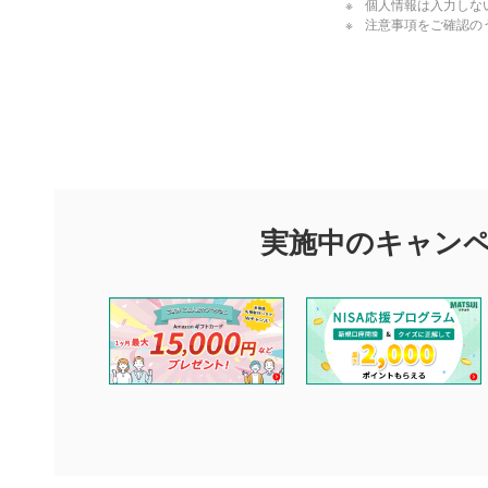
個人情報は入力しな
注意事項をご確認の
評価・コメ
評価・コメント
マネーサテライトでは利用者同士の情報交換・情報収集などを
できます。利用者は以下の注意事項をご理解のうえ、閲覧およ
実施中のキャン
他の利用者が動画を視聴される際の参考になるコメントをお待
なお、投稿をもって、本注意事項に同意されたものとみなしま
コメントの内容は、当社の公式な見解や意見ではありませ
ません。利用者ご自身の責任で閲覧および投稿を行ってく
当社は、利用者同士、もしくは利用者と第三者間のトラブ
評価およびコメントは当社にて審査のうえ、掲載となりま
ります。また、審査結果および結果の理由についてはお答
といたします。ご了承ください。
下記の項目に該当すると判断された投稿内容は、掲載を見