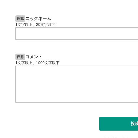
2ヶ月前
操作説明動画
4日前
投資情報動画
閉じる
ニックネーム
任意
1文字以上、20文字以下
コメント
任意
1文字以上、1000文字以下
投