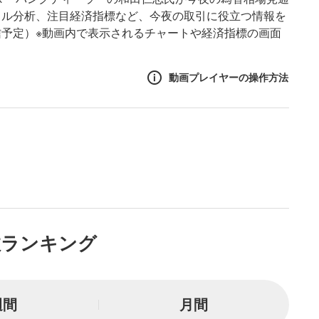
カル分析、注目経済指標など、今夜の取引に役立つ情報を
予定）※動画内で表示されるチャートや経済指標の画面
動画プレイヤーの操作方法
作方法
生エリア
リアをクリックすると、動画
は一時停止します。
ニュー
数ランキング
リアにマウスを乗せると表示
一時停止
週間
月間
または一時停止します。