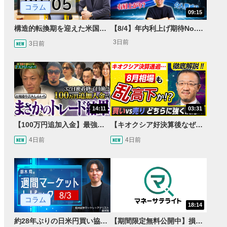
コラム
09:15
構造的転換期を迎えた米国市場 AIインフラ投資とFRBウォーシュ体制下の株式投資
【8/4】年内利上げ期待No.1！右肩上がりNZドル/円のトレード戦略【世界情勢からみるFXトレンド通貨ペア】
3日前
3日前
14:11
03:31
【100万円追加入金】最強億トレ軍団から学ぶ32日間！お見送り芸人しんいちのトレード成果は？【目指せ億トレ！FXドリーマー！#04】
【キオクシア好決算後なぜ乱高下!?】買い材料は自社株買いと株式分割/売りのサインとは…？
4日前
4日前
コラム
18:14
約28年ぶりの日米円買い協調介入 円安トレンドは転換するのか？
【期間限定無料公開中】損失を出し続けるお見送り芸人しんいち、Wemofを学ぶ【目指せ億トレ！FXドリーマー！#05】