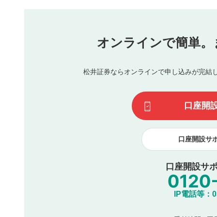
本動画コンテンツとは無関係の内容の投稿
他者への誹謗中傷や差別的表現投稿
公序良俗に反する内容の投稿
氏名、住所、電話番号など個人を特定できる情報の
オンラインで簡単。
閉
他のサイトへの誘導や営利目的、広告・宣伝を目的
他者の権利（商標、著作権、その他の知的財産権）
同一内容の多重投稿
松井証券ならオンラインで申し込みが完結
その他当社が不適切と判断した投稿
一度投稿した評価およびコメントの変更・削除はできませ
利用者は、利用者が投稿したコメントの著作権およびその
口座開
諾したものとします。また、利用者は、コメントに関する
コメントは、当社サービスの広告・宣伝、利用促進の目的で
口座開設サ
口座開設サポ
IP電話等：03-