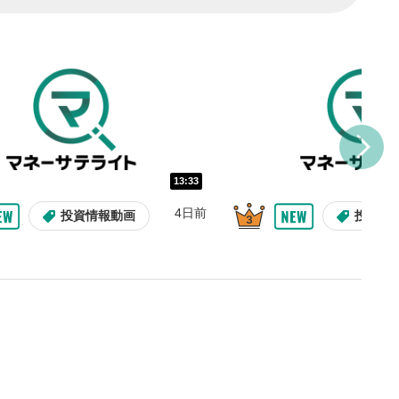
し/10秒送り
を巻き戻し/早送りします。
バー
示しています。再生したい位
クするとその位置から動画が
す。
再生速度の設定
13:33
/再生速度の変更ができます。
4日前
投資情報動画
投資情
整
を上下すると音量が調整でき
表示
面で表示されます。再度クリ
元のサイズに戻ります。
09:12
10:29