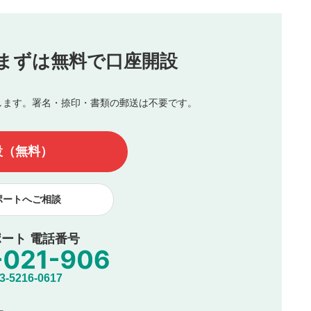
（最大評価は5.0です）
投稿
まずは無料で口座開設
じる
とした投稿
を侵害するような投稿
します。署名・捺印・書類の郵送は不要です。
んので、内容をご確認のうえ投稿してください。
他の著作権法上の全権利を当社に対して無償で利用することを承
設（無料）
著作者人格権を行使しないことに同意します。利用者が投稿した
、印刷物・WEBサイト・SNS等に掲載することがあります。
ポートへご相談
ート 電話番号
5216-0617