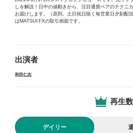
しを解説！日中の値動きから、注目通貨ペアのテクニ
お届けします。（原則、土日祝日除く毎営業日夕刻配信
はMATSUI FXの取引画面です。
動画プレイヤーの操
出演者
動画再
1
和田仁志
動画再生エ
を再生また
操作メ
2
再生
動画再生エ
されます。
再生/
3
デイリー
動画を再生