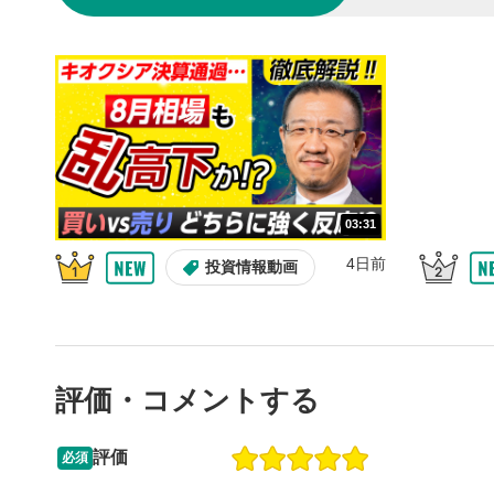
10秒戻
4
10秒、動画
シーク
5
再生位置を
置をクリッ
再生されま
画質/
6
03:31
画質の選択
4日前
投資情報動画
音量調
7
スライダー
ます。
評価・コメントする
全画面
8
動画が全画
ックすると
評価
必須
13:33
14:57