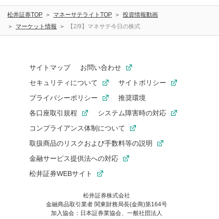
松井証券TOP
マネーサテライトTOP
投資情報動画
マーケット情報
【2/9】マネサテ今日の株式
サイトマップ
お問い合わせ
セキュリティについて
サイトポリシー
プライバシーポリシー
推奨環境
各口座取引規程
システム障害時の対応
コンプライアンス体制について
取扱商品のリスクおよび手数料等の説明
金融サービス提供法への対応
松井証券WEBサイト
松井証券株式会社
金融商品取引業者 関東財務局長(金商)第164号
お気に入り機能は松井証券の会員限定の機能です。
加入協会：日本証券業協会、一般社団法人
お気に入り登録いただくと、後からいつでもお気に入りのコンテ