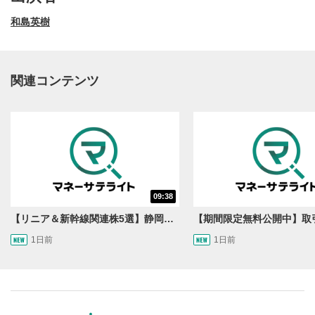
和島英樹
関連コンテンツ
動画再生エリア
1
09:38
動画再生エリアをクリックすると、動画を再生または
一時停止します。
【リニア＆新幹線関連株5選】静岡県知事の承認でリニア路線工事進展！北陸新幹線も「小浜・京都ルート」再決定！関連する注目の銘柄は？＜たけぞうNEWS＞
1日前
1日前
操作メニュー
2
動画再生エリアにマウスを乗せると表示されます。
再生/一時停止
3
動画を再生または一時停止します。