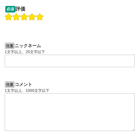
13:33
14:57
評価
必須
操作説明動画
投資情報動画
操作説明動画
2ヶ月前
4日前
投資情報動画
ニックネーム
任意
1文字以上、20文字以下
コメント
任意
1文字以上、1000文字以下