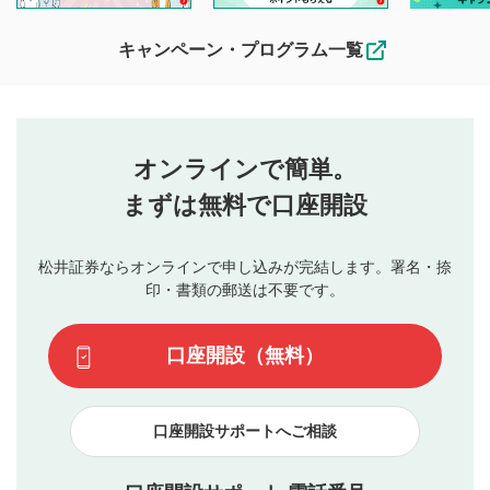
待ちしております。
なお、投稿をもって、本注意事項に同意されたものとみなし
キャンペーン・プログラム一覧
ます。
コメントの内容は、当社の公式な見解や意見ではありま
評価・コメントエリア
1
せん。当社は利用者より投稿された内容について一切の責
星を押下すると1～5段階で評価できます。
任を負いません。利用者ご自身の責任で閲覧および投稿を
オンラインで簡単。
行ってください。
投稿するボタン
2
当社は、利用者同士、もしくは利用者と第三者間のトラ
まずは無料で口座開設
星で評価をすると投稿できます。（お名前とコメント
ブルによって生じた損害に対して一切の責任を負いませ
の入力は任意です）（※コメントは承認制です）
ん。
評価およびコメントは当社にて審査のうえ、掲載となり
松井証券ならオンラインで申し込みが完結します。署名・捺
動画の評価
3
ます。掲載されるまでに日数がかかる場合や掲載されない
印・書類の郵送は不要です。
場合があります。また、審査結果および結果の理由につい
この動画の平均評価が表示されます。（最大評価は5.0
てはお答えできません。各動画コンテンツへの掲載をもっ
です）
口座開設（無料）
て結果のご連絡といたします。ご了承ください。
下記の項目に該当すると判断された投稿内容は、掲載を
見合わせる場合がございます。
口座開設サポートへご相談
本動画コンテンツとは無関係の内容の投稿
他者への誹謗中傷や差別的表現投稿
公序良俗に反する内容の投稿