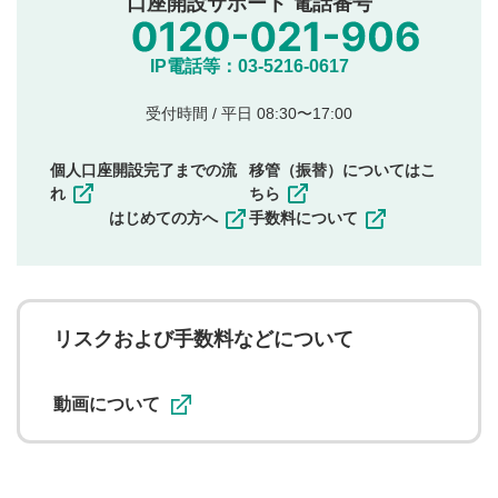
口座開設サポート 電話番号
氏名、住所、電話番号など個人を特定できる情報の
投稿
他のサイトへの誘導や営利目的、広告・宣伝を目
IP電話等：03-5216-0617
的とした投稿
他者の権利（商標、著作権、その他の知的財産
受付時間 / 平日 08:30〜17:00
権）を侵害するような投稿
同一内容の多重投稿
個人口座開設完了までの流
移管（振替）についてはこ
その他当社が不適切と判断した投稿
れ
ちら
一度投稿した評価およびコメントの変更・削除はできま
はじめての方へ
手数料について
せんので、内容をご確認のうえ投稿してください。
利用者は、利用者が投稿したコメントの著作権およびそ
の他の著作権法上の全権利を当社に対して無償で利用する
ことを承諾したものとします。また、利用者は、コメント
に関する著作者人格権を行使しないことに同意します。利
リスクおよび手数料などについて
用者が投稿したコメントは、当社サービスの広告・宣伝、
利用促進の目的で、印刷物・WEBサイト・SNS等に掲載す
ることがあります。
動画について