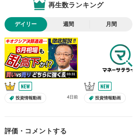
再生数ランキング
10秒戻し/10秒送り
4
10秒、動画を巻き戻し/早送りします。
デイリー
週間
月間
シークバー
5
再生位置を示しています。再生したい位置をクリック
するとその位置から動画が再生されます。
画質/再生速度の設定
6
画質の選択/再生速度の変更ができます。
03:31
音量調整
7
スライダーを上下すると音量が調整できます。
4日前
全画面表示
8
投資情報動画
投資情報動画
動画が全画面で表示されます。再度クリックすると元
のサイズに戻ります。
評価・コメントする