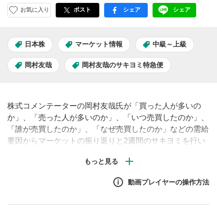
お気に入り
ポスト
シェア
シェア
facebook
LINE
日本株
マーケット情報
中級～上級
岡村友哉
岡村友哉のサキヨミ特急便
株式コメンテーターの岡村友哉氏が「買った人が多いの
か」、「売った人が多いのか」、「いつ売買したのか」、
「誰が売買したのか」、「なぜ売買したのか」などの需給
要因からマーケットの振り返りと2週間のサキヨミを行い
ます。今回は、8月第4週、9月第1週の振り返りとこれか
ら2週間のサキヨミです。
動画プレイヤーの操作方法