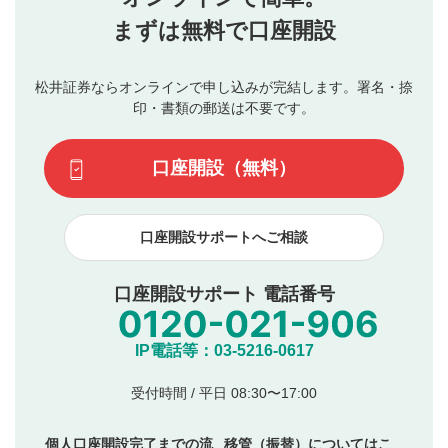
行ってください。
投稿するボタン
2
当社は、利用者同士、もしくは利用者と第三者間のトラ
まずは無料で口座開設
星で評価をすると投稿できます。（お名前とコメント
ブルによって生じた損害に対して一切の責任を負いませ
の入力は任意です）（※コメントは承認制です）
ん。
評価およびコメントは当社にて審査のうえ、掲載となり
松井証券ならオンラインで申し込みが完結します。署名・捺
動画の評価
3
ます。掲載されるまでに日数がかかる場合や掲載されない
印・書類の郵送は不要です。
場合があります。また、審査結果および結果の理由につい
この動画の平均評価が表示されます。（最大評価は5.0
てはお答えできません。各動画コンテンツへの掲載をもっ
です）
口座開設（無料）
て結果のご連絡といたします。ご了承ください。
下記の項目に該当すると判断された投稿内容は、掲載を
見合わせる場合がございます。
口座開設サポートへご相談
本動画コンテンツとは無関係の内容の投稿
他者への誹謗中傷や差別的表現投稿
公序良俗に反する内容の投稿
口座開設サポート 電話番号
氏名、住所、電話番号など個人を特定できる情報の
投稿
他のサイトへの誘導や営利目的、広告・宣伝を目
IP電話等：03-5216-0617
的とした投稿
他者の権利（商標、著作権、その他の知的財産
受付時間 / 平日 08:30〜17:00
権）を侵害するような投稿
同一内容の多重投稿
個人口座開設完了までの流
移管（振替）についてはこ