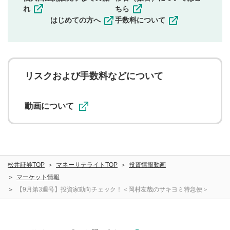
その他当社が不適切と判断した投稿
れ
ちら
一度投稿した評価およびコメントの変更・削除はできま
はじめての方へ
手数料について
せんので、内容をご確認のうえ投稿してください。
利用者は、利用者が投稿したコメントの著作権およびそ
の他の著作権法上の全権利を当社に対して無償で利用する
ことを承諾したものとします。また、利用者は、コメント
に関する著作者人格権を行使しないことに同意します。利
リスクおよび手数料などについて
用者が投稿したコメントは、当社サービスの広告・宣伝、
利用促進の目的で、印刷物・WEBサイト・SNS等に掲載す
ることがあります。
動画について
松井証券TOP
マネーサテライトTOP
投資情報動画
マーケット情報
【9月第3週号】投資家動向チェック！＜岡村友哉のサキヨミ特急便＞