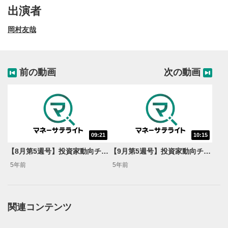
出演者
岡村友哉
前の動画
次の動画
09:21
10:15
動画再生エリア
1
【8月第5週号】投資家動向チェック！＜岡村友哉のサキヨミ特急便＞
【9月第5週号】投資家動向チェック！＜岡村友哉のサキヨミ特急便＞
動画再生エリアをクリックすると、動画を再生または
5年前
5年前
一時停止します。
操作メニュー
2
動画再生エリアにマウスを乗せると表示されます。
関連コンテンツ
再生/一時停止
3