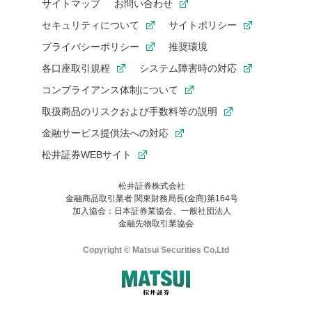
サイトマップ
お問い合わせ
セキュリティについて
サイトポリシー
プライバシーポリシー
推奨環境
各口座取引規程
システム障害時の対応
コンプライアンス体制について
取扱商品のリスクおよび手数料等の説明
金融サービス提供法への対応
松井証券WEBサイト
松井証券株式会社
金融商品取引業者 関東財務局長(金商)第164号
お気に入り機能は松井証券の会員限定の機能です。
加入協会：日本証券業協会、一般社団法人
お気に入り登録いただくと、後からいつでもお気に入りのコンテ
金融先物取引業協会
ンツを一覧でご確認いただけます。
ご利用いただくには口座開設が必要です。
Copyright © Matsui Securities Co,Ltd
すでに松井証券の口座をお持ちでお気に入り登録ができない場合
はご利用の端末で一度ログインしてください。
口座開設(無料)