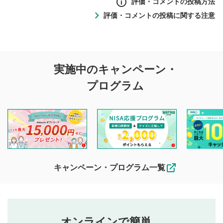
評価・コメントの投稿方法
評価・コメントの投稿に関する注意
評価・コメントの
実施中のキャンペーン・
投稿に関する注意
プログラム
マネーサテライトでは利用者同士の情報交換・情報収集など
を目的として、各動画コンテンツに、評価およびコメントの
投稿ができます。利用者は以下の注意事項をご理解のうえ、
閲覧および投稿を行うものとしてください。
他の利用者が動画を視聴される際の参考になるコメントをお
待ちしております。
なお、投稿をもって、本注意事項に同意されたものとみなし
キャンペーン・プログラム一覧
ます。
コメントの内容は、当社の公式な見解や意見ではありま
評価・コメントエリア
1
せん。当社は利用者より投稿された内容について一切の責
星を押下すると1～5段階で評価できます。
任を負いません。利用者ご自身の責任で閲覧および投稿を
オンラインで簡単。