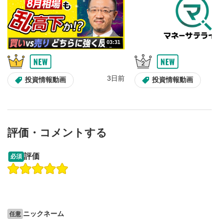
03:31
3日前
投資情報動画
投資情報動画
評価・コメントする
09:12
14:57
評価
必須
操作説明動画
操作説明動画
2ヶ月前
6日前
投資情報動画
投資情報動画
ニックネーム
任意