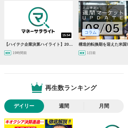
動画を再生または一時停止します。
10秒戻し/10秒送り
4
10秒、動画を巻き戻し/早送りします。
コラム
シークバー
15:54
5
再生位置を示しています。再生したい位置をクリック
【ハイテク企業決算ハイライト】2027年分のメモリに売切れ報道!?＜米国マーケットダイジェスト8/5号＞
するとその位置から動画が再生されます。
19時間前
1日前
画質/再生速度の設定
6
画質の選択/再生速度の変更ができます。
音量調整
7
再生数ランキング
スライダーを上下すると音量が調整できます。
全画面表示
8
デイリー
週間
月間
動画が全画面で表示されます。再度クリックすると元
のサイズに戻ります。