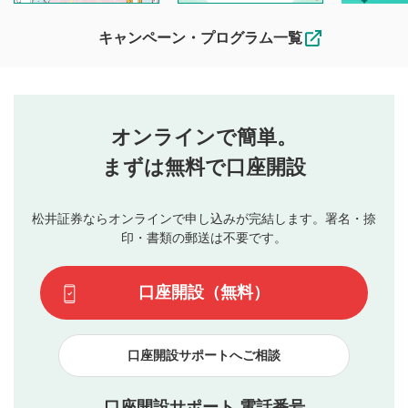
待ちしております。
なお、投稿をもって、本注意事項に同意されたものとみなし
キャンペーン・プログラム一覧
ます。
コメントの内容は、当社の公式な見解や意見ではありま
評価・コメントエリア
1
せん。当社は利用者より投稿された内容について一切の責
星を押下すると1～5段階で評価できます。
任を負いません。利用者ご自身の責任で閲覧および投稿を
オンラインで簡単。
行ってください。
投稿するボタン
2
当社は、利用者同士、もしくは利用者と第三者間のトラ
まずは無料で口座開設
星で評価をすると投稿できます。（お名前とコメント
ブルによって生じた損害に対して一切の責任を負いませ
の入力は任意です）（※コメントは承認制です）
ん。
評価およびコメントは当社にて審査のうえ、掲載となり
松井証券ならオンラインで申し込みが完結します。署名・捺
動画の評価
3
ます。掲載されるまでに日数がかかる場合や掲載されない
印・書類の郵送は不要です。
場合があります。また、審査結果および結果の理由につい
この動画の平均評価が表示されます。（最大評価は5.0
てはお答えできません。各動画コンテンツへの掲載をもっ
です）
口座開設（無料）
て結果のご連絡といたします。ご了承ください。
下記の項目に該当すると判断された投稿内容は、掲載を
見合わせる場合がございます。
口座開設サポートへご相談
本動画コンテンツとは無関係の内容の投稿
他者への誹謗中傷や差別的表現投稿
公序良俗に反する内容の投稿
口座開設サポート 電話番号