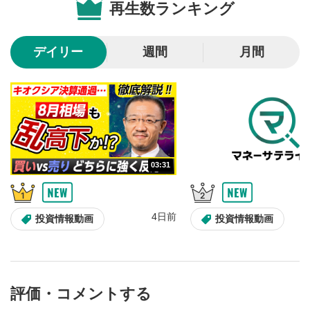
再生数ランキング
10秒戻し/10秒送り
4
10秒、動画を巻き戻し/早送りします。
デイリー
週間
月間
シークバー
5
再生位置を示しています。再生したい位置をクリック
するとその位置から動画が再生されます。
画質/再生速度の設定
6
画質の選択/再生速度の変更ができます。
03:31
音量調整
7
スライダーを上下すると音量が調整できます。
4日前
全画面表示
8
投資情報動画
投資情報動画
動画が全画面で表示されます。再度クリックすると元
のサイズに戻ります。
評価・コメントする