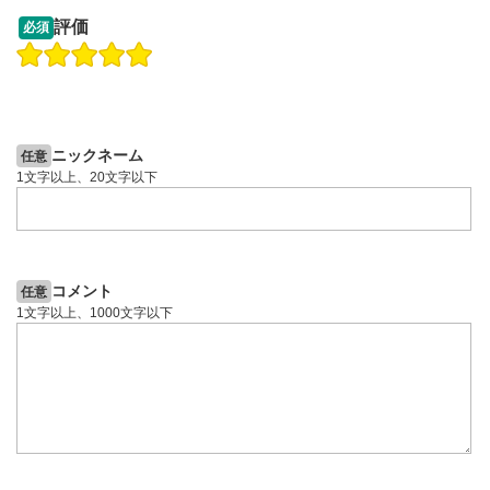
13:33
14:57
評価
必須
操作説明動画
操作説明動画
2ヶ月前
4日前
投資情報動画
投資情報動画
ニックネーム
任意
1文字以上、20文字以下
コメント
任意
1文字以上、1000文字以下