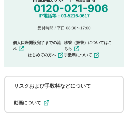
氏名、住所、電話番号など個人を特定できる情報の
投稿
他のサイトへの誘導や営利目的、広告・宣伝を目
IP電話等：03-5216-0617
的とした投稿
他者の権利（商標、著作権、その他の知的財産
受付時間 / 平日 08:30〜17:00
権）を侵害するような投稿
同一内容の多重投稿
個人口座開設完了までの流
移管（振替）についてはこ
その他当社が不適切と判断した投稿
れ
ちら
一度投稿した評価およびコメントの変更・削除はできま
はじめての方へ
手数料について
せんので、内容をご確認のうえ投稿してください。
利用者は、利用者が投稿したコメントの著作権およびそ
の他の著作権法上の全権利を当社に対して無償で利用する
ことを承諾したものとします。また、利用者は、コメント
に関する著作者人格権を行使しないことに同意します。利
リスクおよび手数料などについて
用者が投稿したコメントは、当社サービスの広告・宣伝、
利用促進の目的で、印刷物・WEBサイト・SNS等に掲載す
ることがあります。
動画について