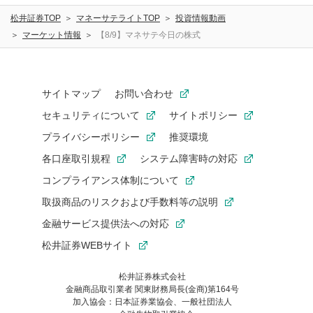
松井証券TOP
マネーサテライトTOP
投資情報動画
マーケット情報
【8/9】マネサテ今日の株式
サイトマップ
お問い合わせ
セキュリティについて
サイトポリシー
プライバシーポリシー
推奨環境
各口座取引規程
システム障害時の対応
コンプライアンス体制について
取扱商品のリスクおよび手数料等の説明
金融サービス提供法への対応
松井証券WEBサイト
松井証券株式会社
金融商品取引業者 関東財務局長(金商)第164号
お気に入り機能は松井証券の会員限定の機能です。
加入協会：日本証券業協会、一般社団法人
お気に入り登録いただくと、後からいつでもお気に入りのコンテ