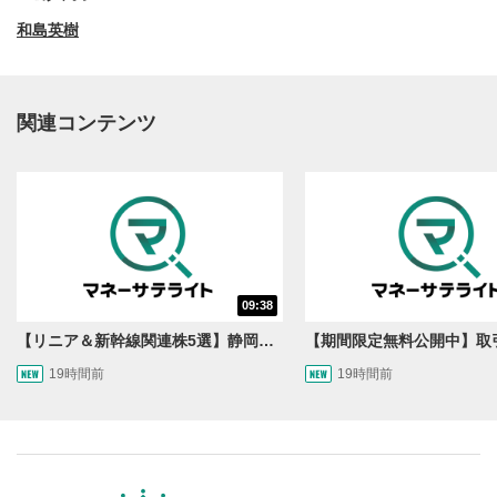
和島英樹
関連コンテンツ
動画再生エリア
1
09:38
動画再生エリアをクリックすると、動画を再生または
一時停止します。
【リニア＆新幹線関連株5選】静岡県知事の承認でリニア路線工事進展！北陸新幹線も「小浜・京都ルート」再決定！関連する注目の銘柄は？＜たけぞうNEWS＞
19時間前
19時間前
操作メニュー
2
動画再生エリアにマウスを乗せると表示されます。
再生/一時停止
3
動画を再生または一時停止します。