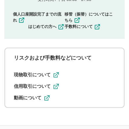
権）を侵害するような投稿
同一内容の多重投稿
個人口座開設完了までの流
移管（振替）についてはこ
その他当社が不適切と判断した投稿
れ
ちら
一度投稿した評価およびコメントの変更・削除はできま
はじめての方へ
手数料について
せんので、内容をご確認のうえ投稿してください。
利用者は、利用者が投稿したコメントの著作権およびそ
の他の著作権法上の全権利を当社に対して無償で利用する
ことを承諾したものとします。また、利用者は、コメント
に関する著作者人格権を行使しないことに同意します。利
リスクおよび手数料などについて
用者が投稿したコメントは、当社サービスの広告・宣伝、
利用促進の目的で、印刷物・WEBサイト・SNS等に掲載す
ることがあります。
現物取引について
信用取引について
動画について