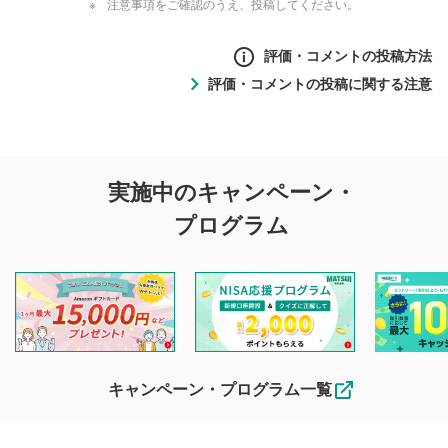
注意事項をご確認のうえ、投稿してください。
評価・コメントの投稿方法
評価・コメントの投稿に関する注意
評価・コメントの
実施中のキャンペーン・
投稿に関する注意
プログラム
マネーサテライトでは利用者同士の情報交換・情報収集など
を目的として、各動画コンテンツに、評価およびコメントの
投稿ができます。利用者は以下の注意事項をご理解のうえ、
閲覧および投稿を行うものとしてください。
他の利用者が動画を視聴される際の参考になるコメントをお
待ちしております。
なお、投稿をもって、本注意事項に同意されたものとみなし
キャンペーン・プログラム一覧
ます。
コメントの内容は、当社の公式な見解や意見ではありま
評価・コメントエリア
1