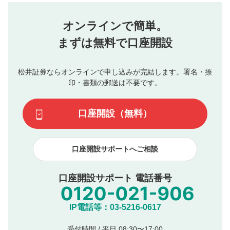
せん。当社は利用者より投稿された内容について一切の責
星を押下すると1～5段階で評価できます。
任を負いません。利用者ご自身の責任で閲覧および投稿を
オンラインで簡単。
行ってください。
投稿するボタン
2
当社は、利用者同士、もしくは利用者と第三者間のトラ
まずは無料で口座開設
星で評価をすると投稿できます。（お名前とコメント
ブルによって生じた損害に対して一切の責任を負いませ
の入力は任意です）（※コメントは承認制です）
ん。
評価およびコメントは当社にて審査のうえ、掲載となり
松井証券ならオンラインで申し込みが完結します。署名・捺
動画の評価
3
ます。掲載されるまでに日数がかかる場合や掲載されない
印・書類の郵送は不要です。
場合があります。また、審査結果および結果の理由につい
この動画の平均評価が表示されます。（最大評価は5.0
てはお答えできません。各動画コンテンツへの掲載をもっ
です）
口座開設（無料）
て結果のご連絡といたします。ご了承ください。
下記の項目に該当すると判断された投稿内容は、掲載を
見合わせる場合がございます。
口座開設サポートへご相談
本動画コンテンツとは無関係の内容の投稿
他者への誹謗中傷や差別的表現投稿
公序良俗に反する内容の投稿
口座開設サポート 電話番号
氏名、住所、電話番号など個人を特定できる情報の
投稿
他のサイトへの誘導や営利目的、広告・宣伝を目
IP電話等：03-5216-0617
的とした投稿
他者の権利（商標、著作権、その他の知的財産
受付時間 / 平日 08:30〜17:00