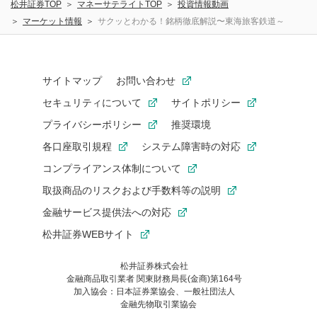
松井証券TOP
マネーサテライトTOP
投資情報動画
マーケット情報
サクッとわかる！銘柄徹底解説〜東海旅客鉄道～
サイトマップ
お問い合わせ
セキュリティについて
サイトポリシー
プライバシーポリシー
推奨環境
各口座取引規程
システム障害時の対応
コンプライアンス体制について
取扱商品のリスクおよび手数料等の説明
金融サービス提供法への対応
松井証券WEBサイト
松井証券株式会社
金融商品取引業者 関東財務局長(金商)第164号
お気に入り機能は松井証券の会員限定の機能です。
加入協会：日本証券業協会、一般社団法人
お気に入り登録いただくと、後からいつでもお気に入りのコンテ
金融先物取引業協会
ンツを一覧でご確認いただけます。