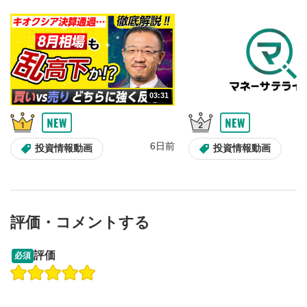
再生位置を示しています。再生したい位置をクリック
するとその位置から動画が再生されます。
再生ボタン
6
動画が再生または一時停止します。
03:31
音量調整
7
スライダーを上下すると音量が調整できます。
スマートフォンで視聴の場合は端末の音量調節ボタンを利用
6日前
投資情報動画
投資情報動画
してください。
字幕設定
8
クリックすると字幕を付けることができます。
字幕は自動生成です。
評価・コメントする
スマートフォンで視聴の場合は画面右下の設定(歯車マーク)
より選択できます。
13:33
14:57
評価
必須
再生速度/画質の設定
9
操作説明動画
投資情報動画
操作説明動画
画質の選択/再生速度の変更ができます。
スマートフォンで視聴の場合は画面右下の設定(歯車マーク)
2ヶ月前
6日前
投資情報動画
より選択できます。