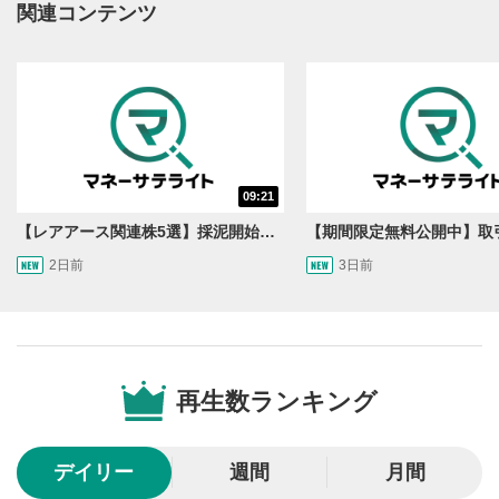
関連コンテンツ
動画再生エリア
1
動画再生エリアをクリックすると、動画を再生または
一時停止します。
動画タイトル
2
動画タイトルが表示されます。クリックすると
YouTubeサイトに移動します。
09:21
後で見る
3
【レアアース関連株5選】採泥開始！国産化を目指すレアアースで注目の銘柄は？＜たけぞうNEWS＞
クリックするとYouTubeの「後で見る」の再生リスト
2日前
3日前
に追加されます。
スマートフォンで視聴の場合は動画再生エリア右上のメニュ
ー内にあります。
共有
4
SNSやメールなどで動画を共有・シェアすることがで
再生数ランキング
きます。
スマートフォンで視聴の場合は動画再生エリア右上のメニュ
ー内にあります。
デイリー
週間
月間
シークバー
5