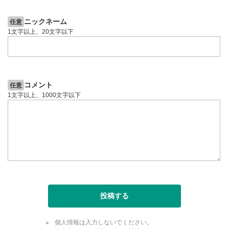
YouTubeリンク
10
ニックネーム
任意
クリックするとYouTubeサイトに移動します。
1文字以上、20文字以下
全画面表示
11
動画が全画面で表示されます。再度クリックすると元
のサイズに戻ります。
コメント
任意
1文字以上、1000文字以下
投稿する
個人情報は入力しないでください。