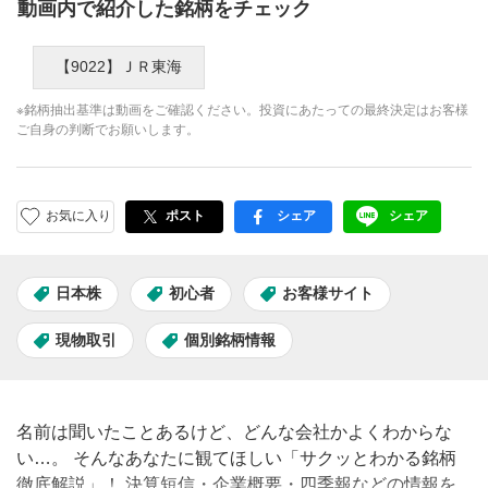
動画内で紹介した銘柄をチェック
【9022】ＪＲ東海
※銘柄抽出基準は動画をご確認ください。投資にあたっての最終決定はお客様
ご自身の判断でお願いします。
お気に入り
ポスト
シェア
シェア
facebook
LINE
日本株
初心者
お客様サイト
現物取引
個別銘柄情報
名前は聞いたことあるけど、どんな会社かよくわからな
い…。 そんなあなたに観てほしい「サクッとわかる銘柄
徹底解説」！ 決算短信・企業概要・四季報などの情報を