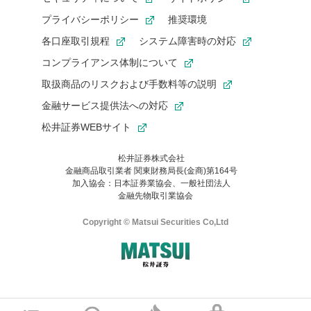
プライバシーポリシー
推奨環境
各口座取引規程
システム障害時の対応
コンプライアンス体制について
取扱商品のリスクおよび手数料等の説明
金融サービス提供法への対応
松井証券WEBサイト
松井証券株式会社
金融商品取引業者 関東財務局長(金商)第164号
お気に入り機能は松井証券の会員限定の機能です。
加入協会：日本証券業協会、一般社団法人
お気に入り登録いただくと、後からいつでもお気に入りのコンテ
金融先物取引業協会
ンツを一覧でご確認いただけます。
ご利用いただくには口座開設が必要です。
Copyright © Matsui Securities Co,Ltd
すでに松井証券の口座をお持ちでお気に入り登録ができない場合
はご利用の端末で一度ログインしてください。
口座開設(無料)
ご利用の環境(Internet Explorer)は、本サイトの
推奨環境外
のた
マネーサテライトのWEBサイトへようこそ