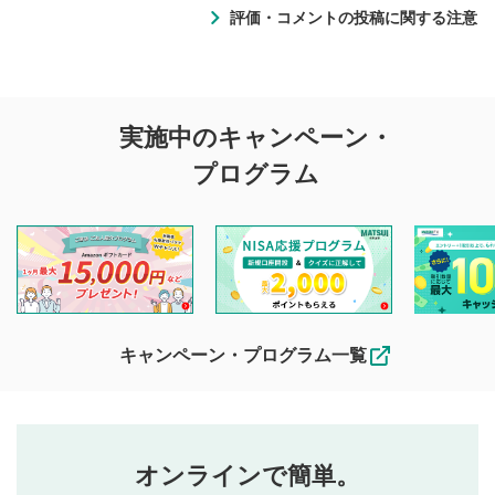
評価・コメントの投稿に関する注意
評価・コメントの
実施中のキャンペーン・
投稿に関する注意
プログラム
マネーサテライトでは利用者同士の情報交換・情報収集など
を目的として、各動画コンテンツに、評価およびコメントの
投稿ができます。利用者は以下の注意事項をご理解のうえ、
閲覧および投稿を行うものとしてください。
他の利用者が動画を視聴される際の参考になるコメントをお
待ちしております。
なお、投稿をもって、本注意事項に同意されたものとみなし
キャンペーン・プログラム一覧
ます。
コメントの内容は、当社の公式な見解や意見ではありま
評価・コメントエリア
1
せん。当社は利用者より投稿された内容について一切の責
星を押下すると1～5段階で評価できます。
任を負いません。利用者ご自身の責任で閲覧および投稿を
オンラインで簡単。
行ってください。
投稿するボタン
2