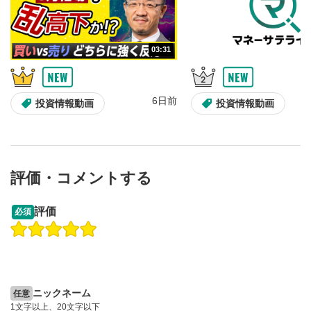
10秒、動画を巻き戻し/早送りします。
シークバー
5
03:31
再生位置を示しています。再生したい位置をクリック
するとその位置から動画が再生されます。
画質/再生速度の設定
6
6日前
投資情報動画
投資情報動画
画質の選択/再生速度の変更ができます。
音量調整
7
スライダーを上下すると音量が調整できます。
評価・コメントする
全画面表示
8
13:33
14:57
動画が全画面で表示されます。再度クリックすると元
評価
必須
のサイズに戻ります。
操作説明動画
投資情報動画
操作説明動画
2ヶ月前
6日前
投資情報動画
ニックネーム
任意
1文字以上、20文字以下