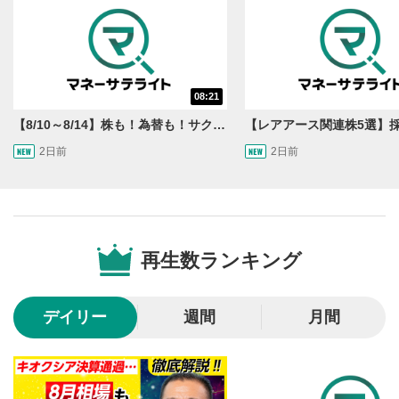
08:21
【8/10～8/14】株も！為替も！サクッと！来週のマーケット見通し＜Next View＞
2日前
2日前
動画再生エリア
1
動画再生エリアをクリックすると、動画を再生または
一時停止します。
再生数ランキング
操作メニュー
2
動画再生エリアにマウスを乗せると表示されます。
デイリー
週間
月間
再生/一時停止
3
動画を再生または一時停止します。
10秒戻し/10秒送り
4