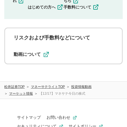
れ
ちら
一度投稿した評価およびコメントの変更・削除はできま
はじめての方へ
手数料について
せんので、内容をご確認のうえ投稿してください。
利用者は、利用者が投稿したコメントの著作権およびそ
の他の著作権法上の全権利を当社に対して無償で利用する
ことを承諾したものとします。また、利用者は、コメント
に関する著作者人格権を行使しないことに同意します。利
リスクおよび手数料などについて
用者が投稿したコメントは、当社サービスの広告・宣伝、
利用促進の目的で、印刷物・WEBサイト・SNS等に掲載す
ることがあります。
動画について
松井証券TOP
マネーサテライトTOP
投資情報動画
マーケット情報
【12/17】マネサテ今日の株式
サイトマップ
お問い合わせ
セキュリティについて
サイトポリシー