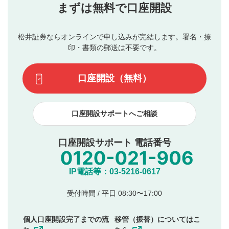
当社は、利用者同士、もしくは利用者と第三者間のトラ
まずは無料で口座開設
星で評価をすると投稿できます。（お名前とコメント
ブルによって生じた損害に対して一切の責任を負いませ
の入力は任意です）（※コメントは承認制です）
ん。
評価およびコメントは当社にて審査のうえ、掲載となり
松井証券ならオンラインで申し込みが完結します。署名・捺
動画の評価
3
ます。掲載されるまでに日数がかかる場合や掲載されない
印・書類の郵送は不要です。
場合があります。また、審査結果および結果の理由につい
この動画の平均評価が表示されます。（最大評価は5.0
てはお答えできません。各動画コンテンツへの掲載をもっ
です）
口座開設（無料）
て結果のご連絡といたします。ご了承ください。
下記の項目に該当すると判断された投稿内容は、掲載を
見合わせる場合がございます。
口座開設サポートへご相談
本動画コンテンツとは無関係の内容の投稿
他者への誹謗中傷や差別的表現投稿
公序良俗に反する内容の投稿
口座開設サポート 電話番号
氏名、住所、電話番号など個人を特定できる情報の
投稿
他のサイトへの誘導や営利目的、広告・宣伝を目
IP電話等：03-5216-0617
的とした投稿
他者の権利（商標、著作権、その他の知的財産
受付時間 / 平日 08:30〜17:00
権）を侵害するような投稿
同一内容の多重投稿
個人口座開設完了までの流
移管（振替）についてはこ
その他当社が不適切と判断した投稿