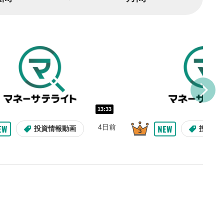
または一時停止します。
し/10秒送り
を巻き戻し/早送りします。
バー
示しています。再生したい位
クするとその位置から動画が
す。
再生速度の設定
13:33
/再生速度の変更ができます。
4日前
投資情報動画
投資情
整
を上下すると音量が調整でき
表示
面で表示されます。再度クリ
元のサイズに戻ります。