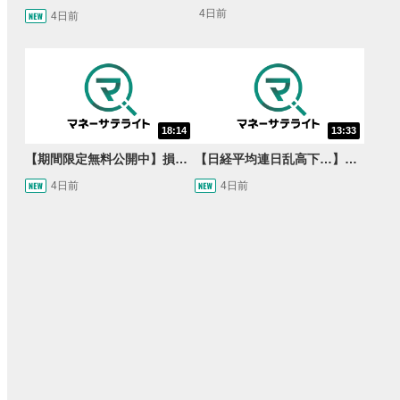
4日前
4日前
18:14
13:33
【期間限定無料公開中】損失を出し続けるお見送り芸人しんいち、Wemofを学ぶ【目指せ億トレ！FXドリーマー！#05】
【日経平均連日乱高下…】AI株に異変⁉海外ファンド「大量売却」！AI料金値下げでNECに追い風！NTTも需給改善か＜店内信用残ランキング＞
4日前
4日前