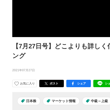
【7月27日号】どこよりも詳し
ング
2021年07月27日
お気に入り
ポスト
シェア
シ
facebook
LI
日本株
マーケット情報
中級～上級