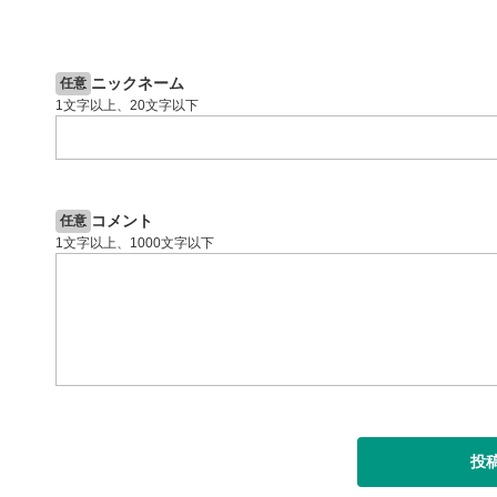
13:33
14:57
2ヶ月前
操作説明動画
4日前
投資情報動画
閉じる
ニックネーム
任意
1文字以上、20文字以下
コメント
任意
1文字以上、1000文字以下
投