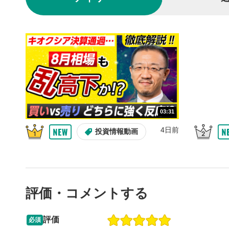
動画を再生
10秒戻
4
10秒、動画
シーク
5
再生位置を
置をクリッ
再生されま
画質/
6
03:31
画質の選択
4日前
投資情報動画
音量調
7
スライダー
ます。
評価・コメントする
全画面
8
動画が全画
ックすると
評価
必須