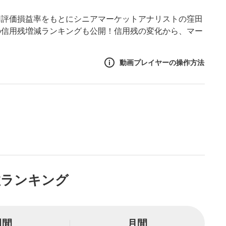
用評価損益率をもとにシニアマーケットアナリストの窪田
の信用残増減ランキングも公開！信用残の変化から、マー
動画プレイヤーの操作方法
作方法
生エリア
リアをクリックすると、動画
は一時停止します。
ニュー
数ランキング
リアにマウスを乗せると表示
一時停止
週間
月間