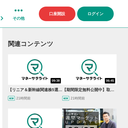
口座開設
ログイン
その他
関連コンテンツ
09:38
06:45
【リニア＆新幹線関連株5選】静岡県知事の承認でリニア路線工事進展！北陸新幹線も「小浜・京都ルート」再決定！関連する注目の銘柄は？＜たけぞうNEWS＞
【期間限定無料公開中】取引量世界一の通貨ペアに優位性あり!?ドル/円&ユーロドルのテクニカルを検証！【JINのマンスリーFX戦略】
21時間前
21時間前