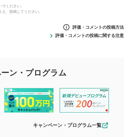
いでください。
うえ、投稿してください。
評価・コメントの投稿方法
評価・コメントの投稿に関する注意
ントの投稿方法
の
投稿に関する注意
目的として、各動画コンテンツに、評価およびコメントの投稿が
評価・コメントエリア
1
び投稿を行うものとしてください。
ペーン・
プログラム
星を押下すると1～5段階で評価できま
ちしております。
す。
す。
投稿するボタン
2
ん。当社は利用者より投稿された内容について一切の責任を負い
ださい。
星で評価をすると投稿できます。（お名
ルによって生じた損害に対して一切の責任を負いません。
前とコメントの入力は任意です）（※コメ
す。掲載されるまでに日数がかかる場合や掲載されない場合があ
ントは承認制です）
えできません。各動画コンテンツへの掲載をもって結果のご連絡
キャンペーン・プログラム一覧
動画の評価
3
合わせる場合がございます。
この動画の平均評価が表示されます。