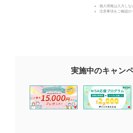
個人情報は入力しな
注意事項をご確認の
評価・コメ
評価・コメント
マネーサテライトでは利用者同士の情報交換・情報収集などを
できます。利用者は以下の注意事項をご理解のうえ、閲覧およ
実施中のキャン
他の利用者が動画を視聴される際の参考になるコメントをお待
なお、投稿をもって、本注意事項に同意されたものとみなしま
コメントの内容は、当社の公式な見解や意見ではありませ
ません。利用者ご自身の責任で閲覧および投稿を行ってく
当社は、利用者同士、もしくは利用者と第三者間のトラブ
評価およびコメントは当社にて審査のうえ、掲載となりま
ります。また、審査結果および結果の理由についてはお答
といたします。ご了承ください。
下記の項目に該当すると判断された投稿内容は、掲載を見