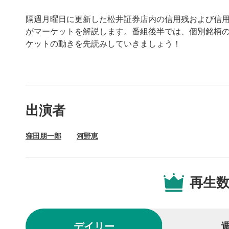
隔週月曜日に更新した松井証券店内の信用残および信
がマーケットを解説します。番組後半では、個別銘柄
ケットの動きを先読みしていきましょう！
動画プレイヤーの操
出演者
動画再
1
窪田朋一郎
河野恵
動画再生エ
を再生また
操作メ
2
再生
動画再生エ
されます。
再生/
3
デイリー