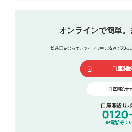
本動画コンテンツとは無関係の内容の投稿
他者への誹謗中傷や差別的表現投稿
公序良俗に反する内容の投稿
氏名、住所、電話番号など個人を特定できる情報の
オンラインで簡単。
閉
他のサイトへの誘導や営利目的、広告・宣伝を目的
他者の権利（商標、著作権、その他の知的財産権）
同一内容の多重投稿
松井証券ならオンラインで申し込みが完結
その他当社が不適切と判断した投稿
一度投稿した評価およびコメントの変更・削除はできませ
利用者は、利用者が投稿したコメントの著作権およびその
口座開
諾したものとします。また、利用者は、コメントに関する
コメントは、当社サービスの広告・宣伝、利用促進の目的で
口座開設サ
口座開設サポ
IP電話等：03-