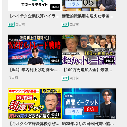
コラム
15:54
【ハイテク企業決算ハイライト】2027年分のメモリに売切れ報道!?＜米国マーケットダイジェスト8/5号＞
構造的転換期を迎えた米国市場 AIインフラ投資とFRBウォーシュ体制下の株式投資
2日前
2日前
09:15
14:11
【8/4】年内利上げ期待No.1！右肩上がりNZドル/円のトレード戦略【世界情勢からみるFXトレンド通貨ペア】
【100万円追加入金】最強億トレ軍団から学ぶ32日間！お見送り芸人しんいちのトレード成果は？【目指せ億トレ！FXドリーマー！#04】
3日前
4日前
コラム
03:31
【キオクシア好決算後なぜ乱高下!?】買い材料は自社株買いと株式分割/売りのサインとは…？
約28年ぶりの日米円買い協調介入 円安トレンドは転換するのか？