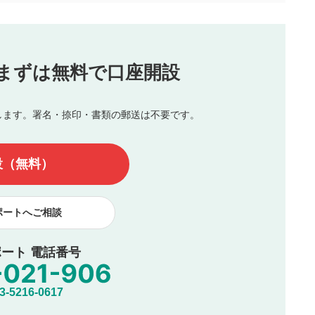
（最大評価は5.0です）
投稿
まずは無料で口座開設
じる
とした投稿
を侵害するような投稿
します。署名・捺印・書類の郵送は不要です。
んので、内容をご確認のうえ投稿してください。
他の著作権法上の全権利を当社に対して無償で利用することを承
設（無料）
著作者人格権を行使しないことに同意します。利用者が投稿した
、印刷物・WEBサイト・SNS等に掲載することがあります。
ポートへご相談
ート 電話番号
5216-0617