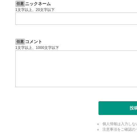
ニックネーム
任意
1文字以上、20文字以下
コメント
任意
1文字以上、1000文字以下
投
個人情報は入力しな
注意事項をご確認の