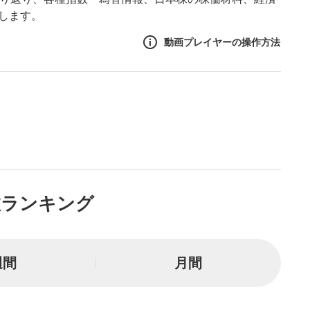
します。
動画プレイヤーの操作方法
作方法
生エリア
リアをクリックすると、動画
は一時停止します。
ニュー
数ランキング
リアにマウスを乗せると表示
一時停止
週間
月間
または一時停止します。
し/10秒送り