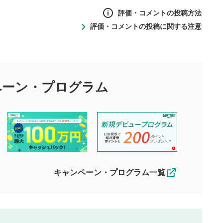
評価・コメントの投稿方法
評価・コメントの投稿に関する注意
ントの投稿方法
の
投稿に関する注意
目的として、各動画コンテンツに、評価およびコメントの投稿が
評価・コメントエリア
1
び投稿を行うものとしてください。
ペーン・
プログラム
星を押下すると1～5段階で評価できま
ちしております。
す。
す。
投稿するボタン
2
ん。当社は利用者より投稿された内容について一切の責任を負い
ださい。
星で評価をすると投稿できます。（お名
ルによって生じた損害に対して一切の責任を負いません。
前とコメントの入力は任意です）（※コメ
す。掲載されるまでに日数がかかる場合や掲載されない場合があ
ントは承認制です）
えできません。各動画コンテンツへの掲載をもって結果のご連絡
キャンペーン・プログラム一覧
動画の評価
3
合わせる場合がございます。
この動画の平均評価が表示されます。
（最大評価は5.0です）