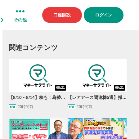
口座開設
ログイン
その他
関連コンテンツ
08:21
09:21
【8/10～8/14】株も！為替も！サクッと！来週のマーケット見通し＜Next View＞
【レアアース関連株5選】採泥開始！国産化を目指すレアアースで注目の銘柄は？＜たけぞうNEWS＞
20時間前
20時間前