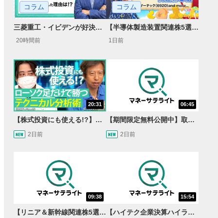
コラム
コラム
【半導体製造装置関連株5選】～円高耐性の強さでも評価！～
三菱重工・イビデンが好決算で急騰した理由とは？｜株価反応と今後の見通し
1日前
20時間前
20:31
06:45
【株式投資にも使える!?】ローソク足だけで勝つテクニカル分析術【JINの月間ホットトピック対談】
【期間限定無料公開中】取引量世界一の通貨ペアに優位性あり!?ドル/円&ユーロドルのテクニカルを検証！【JINのマンスリーFX戦略】
2日前
2日前
09:38
15:54
【リニア＆新幹線関連株5選】静岡県知事の承認でリニア路線工事進展！北陸新幹線も「小浜・京都ルート」再決定！関連する注目の銘柄は？＜たけぞうNEWS＞
【ハイテク企業決算ハイライト】2027年分のメモリに売切れ報道!?＜米国マーケットダイジェスト8/5号＞