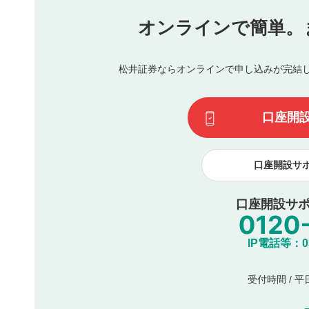
氏名、住所、電話番号など個人を特定できる情報の
オンラインで簡単。
閉
他のサイトへの誘導や営利目的、広告・宣伝を目的
他者の権利（商標、著作権、その他の知的財産権）
同一内容の多重投稿
松井証券ならオンラインで申し込みが完結
その他当社が不適切と判断した投稿
一度投稿した評価およびコメントの変更・削除はできませ
利用者は、利用者が投稿したコメントの著作権およびその
口座開
諾したものとします。また、利用者は、コメントに関する
コメントは、当社サービスの広告・宣伝、利用促進の目的で
口座開設サ
口座開設サポ
IP電話等：03-
受付時間 / 平日 