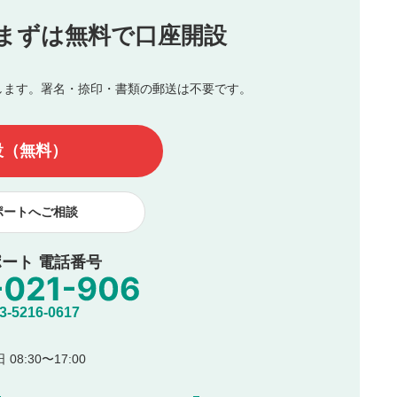
投稿
まずは無料で口座開設
じる
とした投稿
を侵害するような投稿
します。署名・捺印・書類の郵送は不要です。
んので、内容をご確認のうえ投稿してください。
他の著作権法上の全権利を当社に対して無償で利用することを承
設（無料）
著作者人格権を行使しないことに同意します。利用者が投稿した
、印刷物・WEBサイト・SNS等に掲載することがあります。
ポートへご相談
ート 電話番号
5216-0617
08:30〜17:00