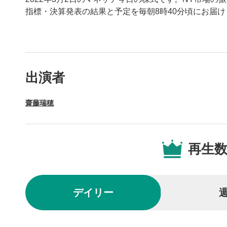
指標・決算発表の結果と予定を毎朝8時40分頃にお届け
動画プレイヤーの操
出演者
動画再
1
齋藤瑞穂
動画再生エ
を再生また
操作メ
2
再生
動画再生エ
されます。
再生/
3
デイリー
動画を再生
10秒戻
4