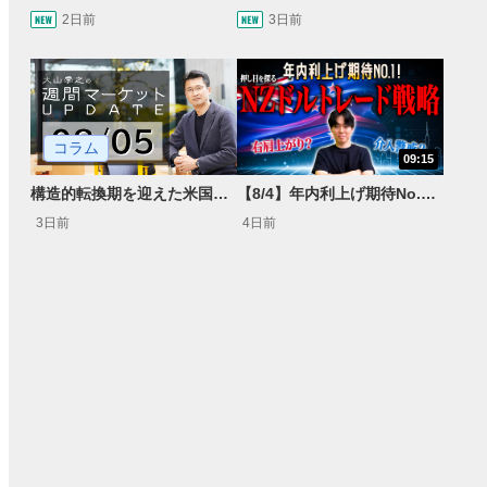
2日前
3日前
コラム
09:15
構造的転換期を迎えた米国市場 AIインフラ投資とFRBウォーシュ体制下の株式投資
【8/4】年内利上げ期待No.1！右肩上がりNZドル/円のトレード戦略【世界情勢からみるFXトレンド通貨ペア】
3日前
4日前