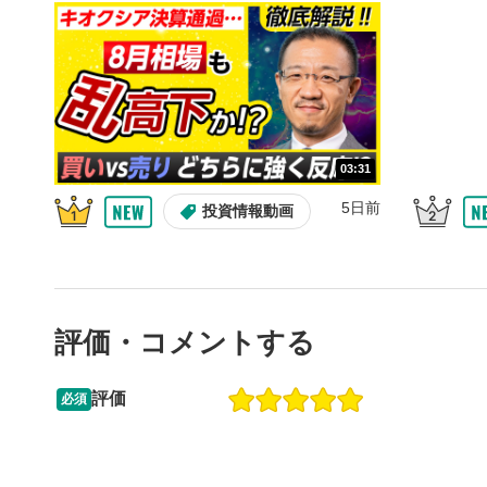
10秒、動画
シーク
5
再生位置を
置をクリッ
再生されま
画質/
6
03:31
画質の選択
5日前
投資情報動画
音量調
7
スライダー
ます。
評価・コメントする
全画面
8
動画が全画
ックすると
評価
必須
13:33
14:57
2ヶ月前
操作説明動画
5日前
投資情報動画
閉じる