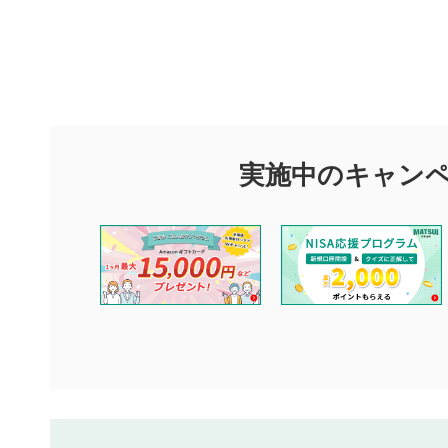
評価・コメ
評価・コメント
マネーサテライトでは利用者同士の情報交換・情報収集などを
できます。利用者は以下の注意事項をご理解のうえ、閲覧およ
実施中のキャン
他の利用者が動画を視聴される際の参考になるコメントをお待
なお、投稿をもって、本注意事項に同意されたものとみなしま
コメントの内容は、当社の公式な見解や意見ではありませ
ません。利用者ご自身の責任で閲覧および投稿を行ってく
当社は、利用者同士、もしくは利用者と第三者間のトラブ
評価およびコメントは当社にて審査のうえ、掲載となりま
ります。また、審査結果および結果の理由についてはお答
といたします。ご了承ください。
下記の項目に該当すると判断された投稿内容は、掲載を見
本動画コンテンツとは無関係の内容の投稿
他者への誹謗中傷や差別的表現投稿
公序良俗に反する内容の投稿