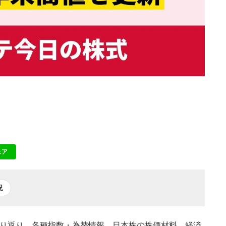
ェア
NE
況
の振り返り、各種指数・為替情報、日本株の株価材料、経済