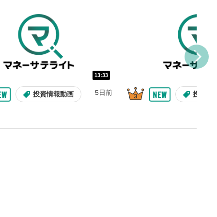
を巻き戻し/早送りします。
バー
示しています。再生したい位
クするとその位置から動画が
す。
再生速度の設定
13:33
/再生速度の変更ができます。
5日前
投資情報動画
投資情
整
を上下すると音量が調整でき
表示
面で表示されます。再度クリ
元のサイズに戻ります。
09:12
10:29
2ヶ月前
8日前
投資情報動画
操作説明動画
操作説明動画
投資情