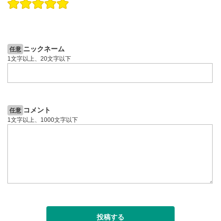
操作説明動画
操作説明動画
2ヶ月前
4日前
投資情報動画
投資情報動画
ニックネーム
任意
1文字以上、20文字以下
コメント
任意
1文字以上、1000文字以下
投稿する