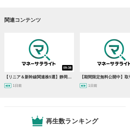
関連コンテンツ
動画再生エリア
1
09:38
動画再生エリアをクリックすると、動画を再生または
一時停止します。
【リニア＆新幹線関連株5選】静岡県知事の承認でリニア路線工事進展！北陸新幹線も「小浜・京都ルート」再決定！関連する注目の銘柄は？＜たけぞうNEWS＞
1日前
1日前
操作メニュー
2
動画再生エリアにマウスを乗せると表示されます。
再生/一時停止
3
動画を再生または一時停止します。
再生数ランキング
10秒戻し/10秒送り
4