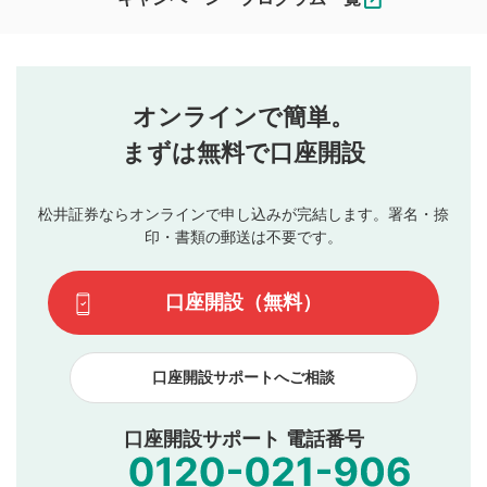
ます。
コメントの内容は、当社の公式な見解や意見ではありま
評価・コメントエリア
1
せん。当社は利用者より投稿された内容について一切の責
星を押下すると1～5段階で評価できます。
任を負いません。利用者ご自身の責任で閲覧および投稿を
オンラインで簡単。
行ってください。
投稿するボタン
2
当社は、利用者同士、もしくは利用者と第三者間のトラ
まずは無料で口座開設
星で評価をすると投稿できます。（お名前とコメント
ブルによって生じた損害に対して一切の責任を負いませ
の入力は任意です）（※コメントは承認制です）
ん。
評価およびコメントは当社にて審査のうえ、掲載となり
松井証券ならオンラインで申し込みが完結します。署名・捺
動画の評価
3
ます。掲載されるまでに日数がかかる場合や掲載されない
印・書類の郵送は不要です。
場合があります。また、審査結果および結果の理由につい
この動画の平均評価が表示されます。（最大評価は5.0
てはお答えできません。各動画コンテンツへの掲載をもっ
です）
口座開設（無料）
て結果のご連絡といたします。ご了承ください。
下記の項目に該当すると判断された投稿内容は、掲載を
見合わせる場合がございます。
口座開設サポートへご相談
本動画コンテンツとは無関係の内容の投稿
他者への誹謗中傷や差別的表現投稿
公序良俗に反する内容の投稿
口座開設サポート 電話番号
氏名、住所、電話番号など個人を特定できる情報の
投稿