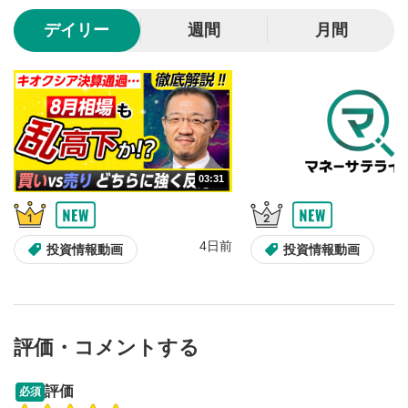
10秒、動画を巻き戻し/早送りします。
デイリー
週間
月間
シークバー
5
再生位置を示しています。再生したい位置をクリック
するとその位置から動画が再生されます。
画質/再生速度の設定
6
画質の選択/再生速度の変更ができます。
03:31
音量調整
7
スライダーを上下すると音量が調整できます。
4日前
全画面表示
8
投資情報動画
投資情報動画
動画が全画面で表示されます。再度クリックすると元
のサイズに戻ります。
評価・コメントする
13:33
14:57
評価
必須