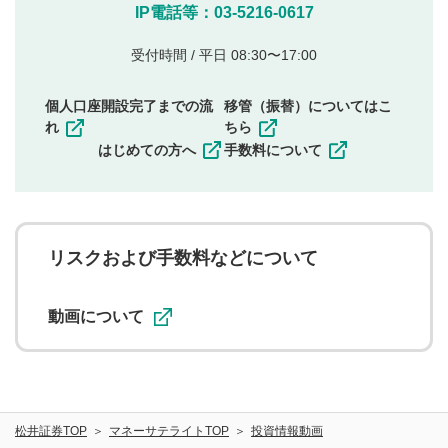
他のサイトへの誘導や営利目的、広告・宣伝を目
IP電話等：03-5216-0617
的とした投稿
他者の権利（商標、著作権、その他の知的財産
受付時間 / 平日 08:30〜17:00
権）を侵害するような投稿
同一内容の多重投稿
個人口座開設完了までの流
移管（振替）についてはこ
その他当社が不適切と判断した投稿
れ
ちら
一度投稿した評価およびコメントの変更・削除はできま
はじめての方へ
手数料について
せんので、内容をご確認のうえ投稿してください。
利用者は、利用者が投稿したコメントの著作権およびそ
の他の著作権法上の全権利を当社に対して無償で利用する
ことを承諾したものとします。また、利用者は、コメント
に関する著作者人格権を行使しないことに同意します。利
リスクおよび手数料などについて
用者が投稿したコメントは、当社サービスの広告・宣伝、
利用促進の目的で、印刷物・WEBサイト・SNS等に掲載す
ることがあります。
動画について
松井証券TOP
マネーサテライトTOP
投資情報動画