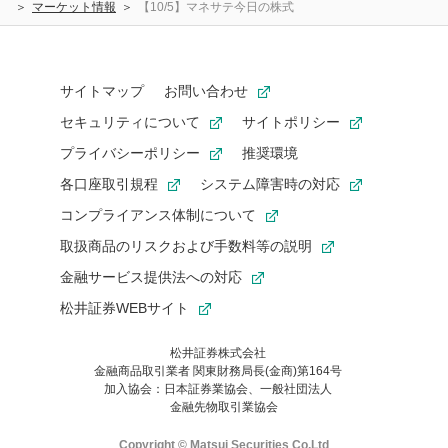
マーケット情報
【10/5】マネサテ今日の株式
サイトマップ
お問い合わせ
セキュリティについて
サイトポリシー
プライバシーポリシー
推奨環境
各口座取引規程
システム障害時の対応
コンプライアンス体制について
取扱商品のリスクおよび手数料等の説明
金融サービス提供法への対応
松井証券WEBサイト
松井証券株式会社
金融商品取引業者 関東財務局長(金商)第164号
お気に入り機能は松井証券の会員限定の機能です。
加入協会：日本証券業協会、一般社団法人
お気に入り登録いただくと、後からいつでもお気に入りのコンテ
金融先物取引業協会
ンツを一覧でご確認いただけます。
ご利用いただくには口座開設が必要です。
Copyright © Matsui Securities Co,Ltd