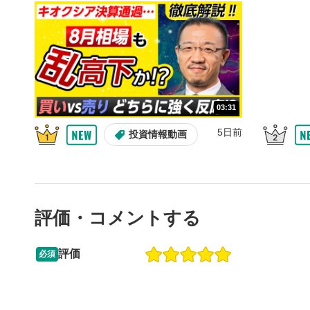
10秒、動画
シーク
5
再生位置を
置をクリッ
再生されま
画質/
6
03:31
画質の選択
5日前
投資情報動画
音量調
7
スライダー
ます。
評価・コメントする
全画面
8
動画が全画
ックすると
評価
必須
13:33
14:57
2ヶ月前
操作説明動画
5日前
投資情報動画
閉じる