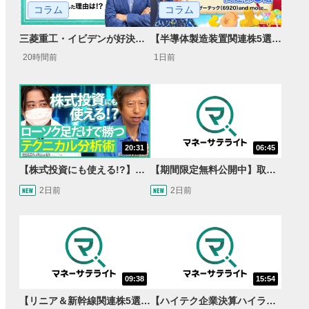
コラム
コラム
【半導体製造装置関連株5選】～円高耐性の強さでも評価！～
三菱重工・イビデンが好決算で急騰した理由とは？｜株価反応と今後の見通し
1日前
20時間前
20:31
06:45
【株式投資にも使える!?】ローソク足だけで勝つテクニカル分析術【JINの月間ホットトピック対談】
【期間限定無料公開中】取引量世界一の通貨ペアに優位性あり!?ドル/円&ユーロドルのテクニカルを検証！【JINのマンスリーFX戦略】
2日前
2日前
09:38
15:54
【リニア＆新幹線関連株5選】静岡県知事の承認でリニア路線工事進展！北陸新幹線も「小浜・京都ルート」再決定！関連する注目の銘柄は？＜たけぞうNEWS＞
【ハイテク企業決算ハイライト】2027年分のメモリに売切れ報道!?＜米国マーケットダイジェスト8/5号＞