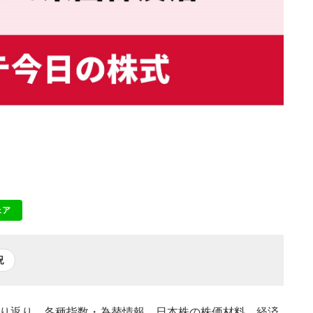
ェア
NE
況
の振り返り、各種指数・為替情報、日本株の株価材料、経済