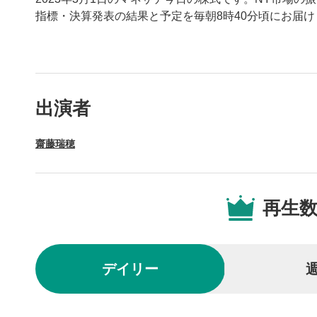
指標・決算発表の結果と予定を毎朝8時40分頃にお届け
動画プレイヤーの操
出演者
動画再
1
齋藤瑞穂
動画再生エ
を再生また
操作メ
2
再生
動画再生エ
されます。
再生/
3
デイリー
動画を再生
10秒戻
4