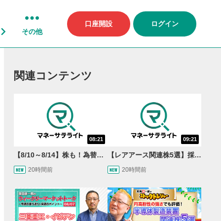
口座開設
ログイン
その他
関連コンテンツ
08:21
09:21
【8/10～8/14】株も！為替も！サクッと！来週のマーケット見通し＜Next View＞
【レアアース関連株5選】採泥開始！国産化を目指すレアアースで注目の銘柄は？＜たけぞうNEWS＞
20時間前
20時間前