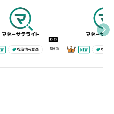
を巻き戻し/早送りします。
バー
示しています。再生したい位
クするとその位置から動画が
す。
再生速度の設定
13:33
/再生速度の変更ができます。
5日前
投資情報動画
投資情
整
を上下すると音量が調整でき
表示
面で表示されます。再度クリ
元のサイズに戻ります。
09:12
10:29
2ヶ月前
8日前
投資情報動画
操作説明動画
操作説明動画
投資情