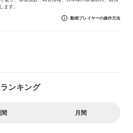
します。
動画プレイヤーの操作方法
作方法
生エリア
リアをクリックすると、動画
は一時停止します。
ニュー
数ランキング
リアにマウスを乗せると表示
一時停止
週間
月間
または一時停止します。
し/10秒送り