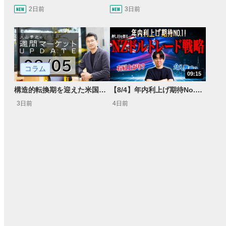
2日前
3日前
コラム
09:15
構造的転換期を迎えた米国市場 AIインフラ投資とFRBウォーシュ体制下の株式投資
【8/4】年内利上げ期待No.1！右肩上がりNZドル/円のトレード戦略【世界情勢からみるFXトレンド通貨ペア】
3日前
4日前