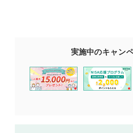
評価・コメ
評価・コメント
マネーサテライトでは利用者同士の情報交換・情報収集などを
できます。利用者は以下の注意事項をご理解のうえ、閲覧およ
実施中のキャン
他の利用者が動画を視聴される際の参考になるコメントをお待
なお、投稿をもって、本注意事項に同意されたものとみなしま
コメントの内容は、当社の公式な見解や意見ではありませ
ません。利用者ご自身の責任で閲覧および投稿を行ってく
当社は、利用者同士、もしくは利用者と第三者間のトラブ
評価およびコメントは当社にて審査のうえ、掲載となりま
ります。また、審査結果および結果の理由についてはお答
といたします。ご了承ください。
下記の項目に該当すると判断された投稿内容は、掲載を見
本動画コンテンツとは無関係の内容の投稿
他者への誹謗中傷や差別的表現投稿
公序良俗に反する内容の投稿