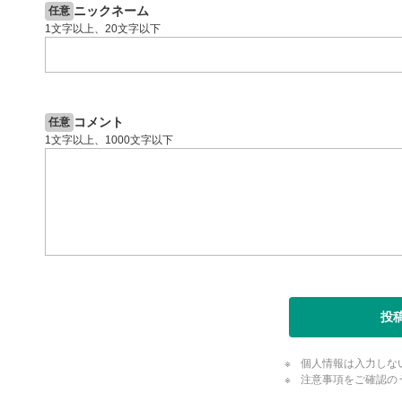
ニックネーム
任意
1文字以上、20文字以下
コメント
任意
1文字以上、1000文字以下
投
個人情報は入力しな
注意事項をご確認の