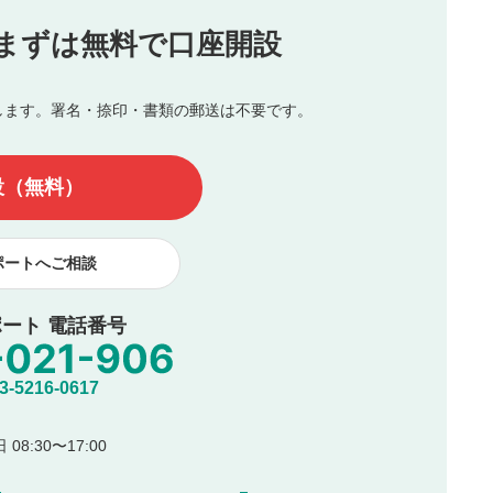
投稿
まずは無料で口座開設
じる
とした投稿
を侵害するような投稿
します。署名・捺印・書類の郵送は不要です。
んので、内容をご確認のうえ投稿してください。
他の著作権法上の全権利を当社に対して無償で利用することを承
設（無料）
著作者人格権を行使しないことに同意します。利用者が投稿した
、印刷物・WEBサイト・SNS等に掲載することがあります。
ポートへご相談
ート 電話番号
5216-0617
08:30〜17:00