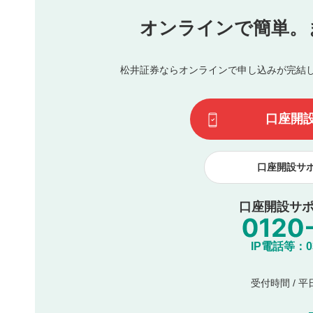
氏名、住所、電話番号など個人を特定できる情報の
オンラインで簡単。
閉
他のサイトへの誘導や営利目的、広告・宣伝を目的
他者の権利（商標、著作権、その他の知的財産権）
同一内容の多重投稿
松井証券ならオンラインで申し込みが完結
その他当社が不適切と判断した投稿
一度投稿した評価およびコメントの変更・削除はできませ
利用者は、利用者が投稿したコメントの著作権およびその
口座開
諾したものとします。また、利用者は、コメントに関する
コメントは、当社サービスの広告・宣伝、利用促進の目的で
口座開設サ
口座開設サポ
IP電話等：03-
受付時間 / 平日 