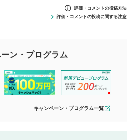
評価・コメントの投稿方法
評価・コメントの投稿に関する注意
ントの投稿方法
の
投稿に関する注意
目的として、各動画コンテンツに、評価およびコメントの投稿が
評価・コメントエリア
1
び投稿を行うものとしてください。
ペーン・
プログラム
星を押下すると1～5段階で評価できま
ちしております。
す。
す。
投稿するボタン
2
ん。当社は利用者より投稿された内容について一切の責任を負い
ださい。
星で評価をすると投稿できます。（お名
ルによって生じた損害に対して一切の責任を負いません。
前とコメントの入力は任意です）（※コメ
す。掲載されるまでに日数がかかる場合や掲載されない場合があ
ントは承認制です）
えできません。各動画コンテンツへの掲載をもって結果のご連絡
キャンペーン・プログラム一覧
動画の評価
3
合わせる場合がございます。
この動画の平均評価が表示されます。
（最大評価は5.0です）