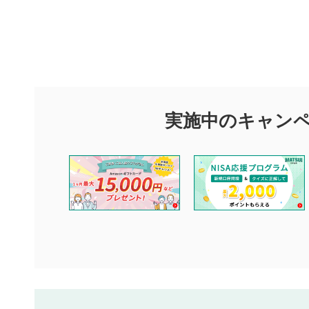
評価・コメ
評価・コメント
マネーサテライトでは利用者同士の情報交換・情報収集などを
できます。利用者は以下の注意事項をご理解のうえ、閲覧およ
実施中のキャン
他の利用者が動画を視聴される際の参考になるコメントをお待
なお、投稿をもって、本注意事項に同意されたものとみなしま
コメントの内容は、当社の公式な見解や意見ではありませ
ません。利用者ご自身の責任で閲覧および投稿を行ってく
当社は、利用者同士、もしくは利用者と第三者間のトラブ
評価およびコメントは当社にて審査のうえ、掲載となりま
ります。また、審査結果および結果の理由についてはお答
といたします。ご了承ください。
下記の項目に該当すると判断された投稿内容は、掲載を見
本動画コンテンツとは無関係の内容の投稿
他者への誹謗中傷や差別的表現投稿
公序良俗に反する内容の投稿