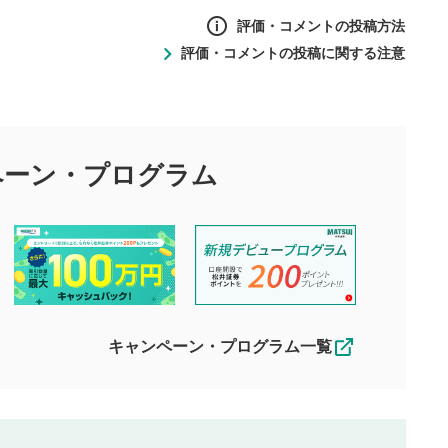
評価・コメントの投稿方法
評価・コメントの投稿に関する注意
ントの投稿方法
の
投稿に関する注意
目的として、各動画コンテンツに、評価およびコメントの投稿が
評価・コメントエリア
1
び投稿を行うものとしてください。
ペーン・
プログラム
星を押下すると1～5段階で評価できま
ちしております。
す。
す。
投稿するボタン
2
ん。当社は利用者より投稿された内容について一切の責任を負い
ださい。
星で評価をすると投稿できます。（お名
ルによって生じた損害に対して一切の責任を負いません。
前とコメントの入力は任意です）（※コメ
す。掲載されるまでに日数がかかる場合や掲載されない場合があ
ントは承認制です）
えできません。各動画コンテンツへの掲載をもって結果のご連絡
キャンペーン・プログラム一覧
動画の評価
3
合わせる場合がございます。
この動画の平均評価が表示されます。
（最大評価は5.0です）