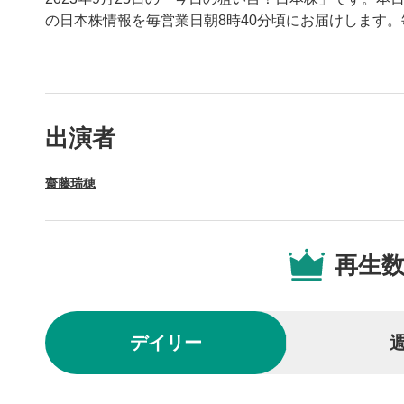
の日本株情報を毎営業日朝8時40分頃にお届けします
動画プレイヤーの操
出演者
動画再
1
齋藤瑞穂
動画再生エ
を再生また
操作メ
2
再生
動画再生エ
されます。
再生/
3
デイリー
動画を再生
10秒戻
4