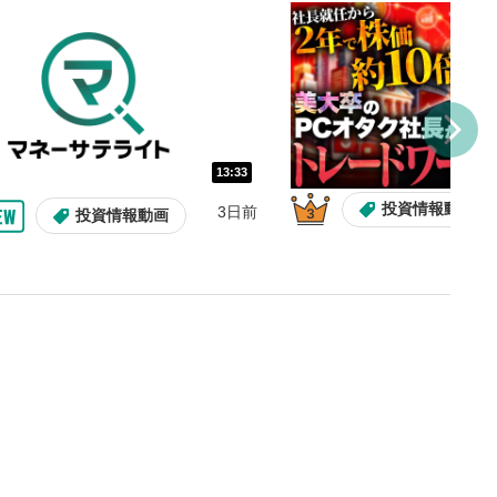
を巻き戻し/早送りします。
バー
示しています。再生したい位
クするとその位置から動画が
す。
再生速度の設定
13:33
/再生速度の変更ができます。
投資情報動画
3日前
投資情報動画
整
を上下すると音量が調整でき
表示
面で表示されます。再度クリ
元のサイズに戻ります。
13:33
10:29
2ヶ月前
操作説明動画
操作説明動画
操作説明動画
3日前
投資情報動画