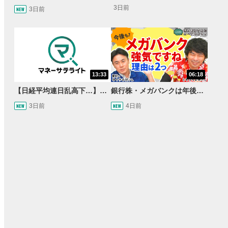
3日前
3日前
13:33
06:18
【日経平均連日乱高下…】AI株に異変⁉海外ファンド「大量売却」！AI料金値下げでNECに追い風！NTTも需給改善か＜店内信用残ランキング＞
銀行株・メガバンクは年後半も強いのか〈株のお兄さんにこっそり聞いてみよう！第2話〉
3日前
4日前