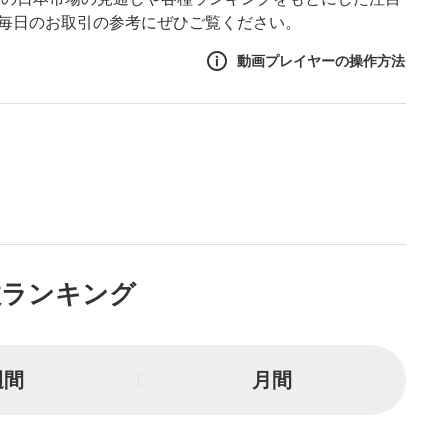
。毎日のお取引の参考にぜひご覧ください。
動画プレイヤーの操作方法
作方法
生エリア
リアをクリックすると、動画
は一時停止します。
ニュー
数ランキング
リアにマウスを乗せると表示
一時停止
週間
月間
または一時停止します。
し/10秒送り