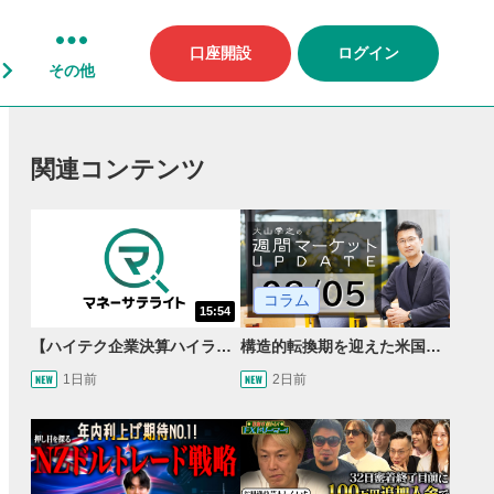
口座開設
ログイン
その他
関連コンテンツ
コラム
15:54
【ハイテク企業決算ハイライト】2027年分のメモリに売切れ報道!?＜米国マーケットダイジェスト8/5号＞
構造的転換期を迎えた米国市場 AIインフラ投資とFRBウォーシュ体制下の株式投資
1日前
2日前