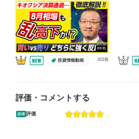
10秒、動画
シーク
5
再生位置を
置をクリッ
再生されま
画質/
6
03:31
画質の選択
3日前
投資情報動画
音量調
7
スライダー
ます。
評価・コメントする
全画面
8
動画が全画
ックすると
評価
必須
09:12
14:57
2ヶ月前
操作説明動画
6日前
投資情報動画
閉じる