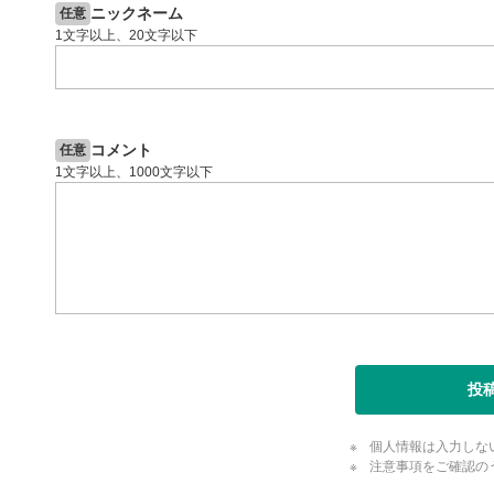
ニックネーム
任意
1文字以上、20文字以下
コメント
任意
1文字以上、1000文字以下
投
個人情報は入力しな
注意事項をご確認の