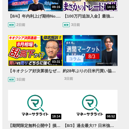
09:15
14:11
【8/4】年内利上げ期待No.1！右肩上がりNZドル/円のトレード戦略【世界情勢からみるFXトレンド通貨ペア】
【100万円追加入金】最強億トレ軍団から学ぶ32日間！お見送り芸人しんいちのトレード成果は？【目指せ億トレ！FXドリーマー！#04】
2日前
3日前
コラム
03:31
【キオクシア好決算後なぜ乱高下!?】買い材料は自社株買いと株式分割/売りのサインとは…？
約28年ぶりの日米円買い協調介入 円安トレンドは転換するのか？
3日前
3日前
18:14
08:52
【期間限定無料公開中】損失を出し続けるお見送り芸人しんいち、Wemofを学ぶ【目指せ億トレ！FXドリーマー！#05】
【8/3】過去最大!? 日米強調為替介入 155円が当面の焦点か＜FX MARKET VIEW＞