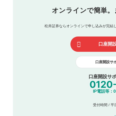
氏名、住所、電話番号など個人を特定できる情報の
オンラインで簡単。
閉
他のサイトへの誘導や営利目的、広告・宣伝を目的
他者の権利（商標、著作権、その他の知的財産権）
同一内容の多重投稿
松井証券ならオンラインで申し込みが完結
その他当社が不適切と判断した投稿
一度投稿した評価およびコメントの変更・削除はできませ
利用者は、利用者が投稿したコメントの著作権およびその
口座開
諾したものとします。また、利用者は、コメントに関する
コメントは、当社サービスの広告・宣伝、利用促進の目的で
口座開設サ
口座開設サポ
IP電話等：03-
受付時間 / 平日 