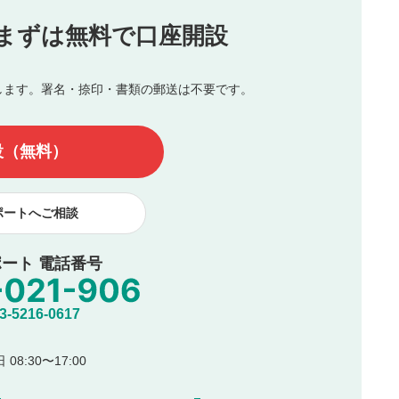
投稿
まずは無料で口座開設
じる
とした投稿
を侵害するような投稿
します。署名・捺印・書類の郵送は不要です。
んので、内容をご確認のうえ投稿してください。
他の著作権法上の全権利を当社に対して無償で利用することを承
設（無料）
著作者人格権を行使しないことに同意します。利用者が投稿した
、印刷物・WEBサイト・SNS等に掲載することがあります。
ポートへご相談
ート 電話番号
5216-0617
08:30〜17:00