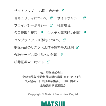
サイトマップ
お問い合わせ
セキュリティについて
サイトポリシー
プライバシーポリシー
推奨環境
各口座取引規程
システム障害時の対応
コンプライアンス体制について
取扱商品のリスクおよび手数料等の説明
金融サービス提供法への対応
松井証券WEBサイト
松井証券株式会社
金融商品取引業者 関東財務局長(金商)第164号
お気に入り機能は松井証券の会員限定の機能です。
加入協会：日本証券業協会、一般社団法人
お気に入り登録いただくと、後からいつでもお気に入りのコンテ
金融先物取引業協会
ンツを一覧でご確認いただけます。
ご利用いただくには口座開設が必要です。
Copyright © Matsui Securities Co,Ltd
すでに松井証券の口座をお持ちでお気に入り登録ができない場合
はご利用の端末で一度ログインしてください。