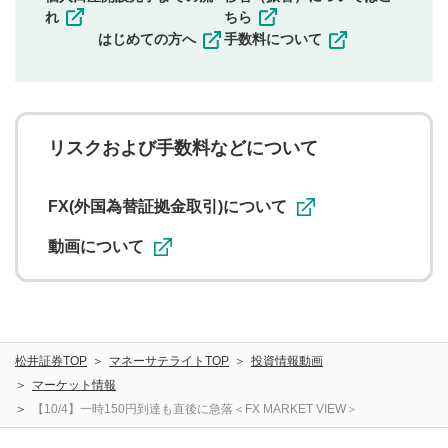
その他当社が不適切と判断した投稿
れ
ちら
一度投稿した評価およびコメントの変更・削除はできま
はじめての方へ
手数料について
せんので、内容をご確認のうえ投稿してください。
利用者は、利用者が投稿したコメントの著作権およびそ
の他の著作権法上の全権利を当社に対して無償で利用する
ことを承諾したものとします。また、利用者は、コメント
に関する著作者人格権を行使しないことに同意します。利
リスクおよび手数料などについて
用者が投稿したコメントは、当社サービスの広告・宣伝、
利用促進の目的で、印刷物・WEBサイト・SNS等に掲載す
ることがあります。
FX(外国為替証拠金取引)について
動画について
松井証券TOP
マネーサテライトTOP
投資情報動画
マーケット情報
【10/4】一時150円到達も直後に急落＜FX MARKET VIEW＞