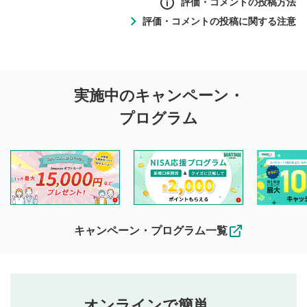
評価・コメントの投稿方法
評価・コメントの投稿に関する注意
評価・コメントの
実施中のキャンペーン・
投稿に関する注意
プログラム
マネーサテライトでは利用者同士の情報交換・情報収集など
を目的として、各動画コンテンツに、評価およびコメントの
投稿ができます。利用者は以下の注意事項をご理解のうえ、
閲覧および投稿を行うものとしてください。
他の利用者が動画を視聴される際の参考になるコメントをお
待ちしております。
なお、投稿をもって、本注意事項に同意されたものとみなし
キャンペーン・プログラム一覧
ます。
コメントの内容は、当社の公式な見解や意見ではありま
評価・コメントエリア
1
せん。当社は利用者より投稿された内容について一切の責
星を押下すると1～5段階で評価できます。
任を負いません。利用者ご自身の責任で閲覧および投稿を
オンラインで簡単。