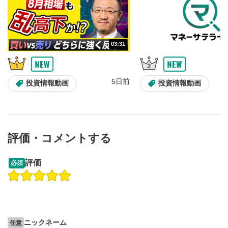
03:31
5日前
投資情報動画
投資情報動画
評価・コメントする
13:33
14:57
評価
必須
操作説明動画
投資情報動画
操作説明動画
2ヶ月前
5日前
投資情報動画
ニックネーム
任意