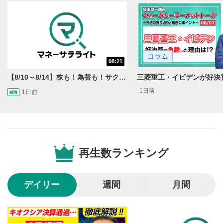
動画を再生または一時停止します。
10秒戻し/10秒送り
4
10秒、動画を巻き戻し/早送りします。
コラム
シークバー
08:21
5
再生位置を示しています。再生したい位置をクリック
【8/10～8/14】株も！為替も！サクッと！来週のマーケット見通し＜Next View＞
するとその位置から動画が再生されます。
1日前
1日前
画質/再生速度の設定
6
画質の選択/再生速度の変更ができます。
音量調整
7
再生数ランキング
スライダーを上下すると音量が調整できます。
全画面表示
8
デイリー
週間
月間
動画が全画面で表示されます。再度クリックすると元
のサイズに戻ります。