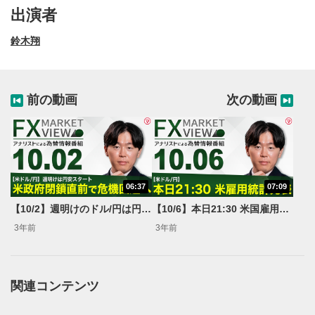
出演者
鈴木翔
前の動画
次の動画
06:37
07:09
動画再生エリア
1
【10/2】週明けのドル/円は円安スタート 米政府閉鎖直前で危機回避へ＜FX MARKET VIEW＞
【10/6】本日21:30 米国雇用統計発表＜FX MARKET VIEW＞
動画再生エリアをクリックすると、動画を再生または
3年前
3年前
一時停止します。
操作メニュー
2
動画再生エリアにマウスを乗せると表示されます。
関連コンテンツ
再生/一時停止
3