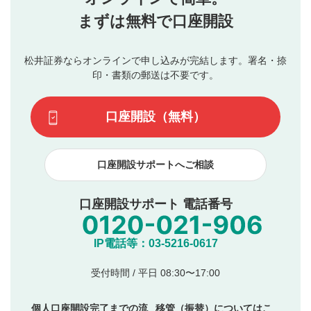
行ってください。
投稿するボタン
2
当社は、利用者同士、もしくは利用者と第三者間のトラ
まずは無料で口座開設
星で評価をすると投稿できます。（お名前とコメント
ブルによって生じた損害に対して一切の責任を負いませ
の入力は任意です）（※コメントは承認制です）
ん。
評価およびコメントは当社にて審査のうえ、掲載となり
松井証券ならオンラインで申し込みが完結します。署名・捺
動画の評価
3
ます。掲載されるまでに日数がかかる場合や掲載されない
印・書類の郵送は不要です。
場合があります。また、審査結果および結果の理由につい
この動画の平均評価が表示されます。（最大評価は5.0
てはお答えできません。各動画コンテンツへの掲載をもっ
です）
口座開設（無料）
て結果のご連絡といたします。ご了承ください。
下記の項目に該当すると判断された投稿内容は、掲載を
見合わせる場合がございます。
口座開設サポートへご相談
本動画コンテンツとは無関係の内容の投稿
他者への誹謗中傷や差別的表現投稿
公序良俗に反する内容の投稿
口座開設サポート 電話番号
氏名、住所、電話番号など個人を特定できる情報の
投稿
他のサイトへの誘導や営利目的、広告・宣伝を目
IP電話等：03-5216-0617
的とした投稿
他者の権利（商標、著作権、その他の知的財産
受付時間 / 平日 08:30〜17:00
権）を侵害するような投稿
同一内容の多重投稿
個人口座開設完了までの流
移管（振替）についてはこ