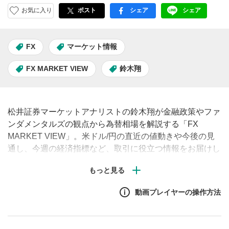
お気に入り
ポスト
シェア
シェア
facebook
LINE
FX
マーケット情報
FX MARKET VIEW
鈴木翔
松井証券マーケットアナリストの鈴木翔が金融政策やファ
ンダメンタルズの観点から為替相場を解説する「FX
MARKET VIEW」。米ドル/円の直近の値動きや今後の見
通し、今週の経済指標など、取引に役立つ情報をお届けし
ます。（毎週月曜・水曜・金曜午前に配信予定）
動画プレイヤーの操作方法