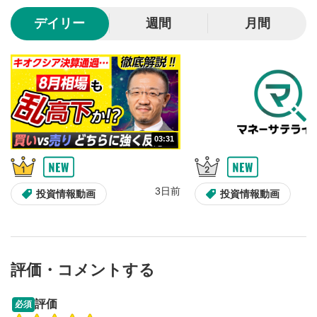
10秒、動画を巻き戻し/早送りします。
デイリー
週間
月間
シークバー
5
再生位置を示しています。再生したい位置をクリック
するとその位置から動画が再生されます。
画質/再生速度の設定
6
画質の選択/再生速度の変更ができます。
03:31
音量調整
7
スライダーを上下すると音量が調整できます。
3日前
全画面表示
8
投資情報動画
投資情報動画
動画が全画面で表示されます。再度クリックすると元
のサイズに戻ります。
評価・コメントする
09:12
14:57
評価
必須