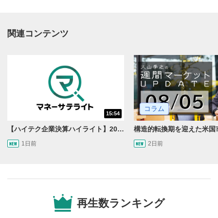
関連コンテンツ
動画再生エリア
1
コラム
15:54
動画再生エリアをクリックすると、動画を再生または
一時停止します。
【ハイテク企業決算ハイライト】2027年分のメモリに売切れ報道!?＜米国マーケットダイジェスト8/5号＞
1日前
2日前
操作メニュー
2
動画再生エリアにマウスを乗せると表示されます。
再生/一時停止
3
動画を再生または一時停止します。
再生数ランキング
10秒戻し/10秒送り
4