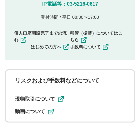
他のサイトへの誘導や営利目的、広告・宣伝を目
IP電話等：03-5216-0617
的とした投稿
他者の権利（商標、著作権、その他の知的財産
受付時間 / 平日 08:30〜17:00
権）を侵害するような投稿
同一内容の多重投稿
個人口座開設完了までの流
移管（振替）についてはこ
その他当社が不適切と判断した投稿
れ
ちら
一度投稿した評価およびコメントの変更・削除はできま
はじめての方へ
手数料について
せんので、内容をご確認のうえ投稿してください。
利用者は、利用者が投稿したコメントの著作権およびそ
の他の著作権法上の全権利を当社に対して無償で利用する
ことを承諾したものとします。また、利用者は、コメント
に関する著作者人格権を行使しないことに同意します。利
リスクおよび手数料などについて
用者が投稿したコメントは、当社サービスの広告・宣伝、
利用促進の目的で、印刷物・WEBサイト・SNS等に掲載す
ることがあります。
現物取引について
動画について