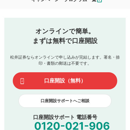
ます。
コメントの内容は、当社の公式な見解や意見ではありま
評価・コメントエリア
1
せん。当社は利用者より投稿された内容について一切の責
星を押下すると1～5段階で評価できます。
任を負いません。利用者ご自身の責任で閲覧および投稿を
オンラインで簡単。
行ってください。
投稿するボタン
2
当社は、利用者同士、もしくは利用者と第三者間のトラ
まずは無料で口座開設
星で評価をすると投稿できます。（お名前とコメント
ブルによって生じた損害に対して一切の責任を負いませ
の入力は任意です）（※コメントは承認制です）
ん。
評価およびコメントは当社にて審査のうえ、掲載となり
松井証券ならオンラインで申し込みが完結します。署名・捺
動画の評価
3
ます。掲載されるまでに日数がかかる場合や掲載されない
印・書類の郵送は不要です。
場合があります。また、審査結果および結果の理由につい
この動画の平均評価が表示されます。（最大評価は5.0
てはお答えできません。各動画コンテンツへの掲載をもっ
です）
口座開設（無料）
て結果のご連絡といたします。ご了承ください。
下記の項目に該当すると判断された投稿内容は、掲載を
見合わせる場合がございます。
口座開設サポートへご相談
本動画コンテンツとは無関係の内容の投稿
他者への誹謗中傷や差別的表現投稿
公序良俗に反する内容の投稿
口座開設サポート 電話番号
氏名、住所、電話番号など個人を特定できる情報の
投稿