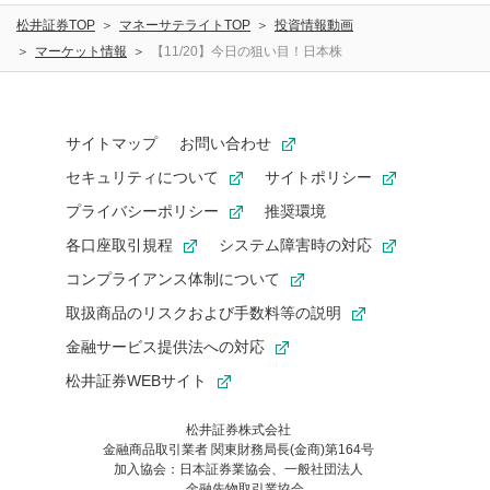
松井証券TOP
マネーサテライトTOP
投資情報動画
マーケット情報
【11/20】今日の狙い目！日本株
サイトマップ
お問い合わせ
セキュリティについて
サイトポリシー
プライバシーポリシー
推奨環境
各口座取引規程
システム障害時の対応
コンプライアンス体制について
取扱商品のリスクおよび手数料等の説明
金融サービス提供法への対応
松井証券WEBサイト
松井証券株式会社
金融商品取引業者 関東財務局長(金商)第164号
お気に入り機能は松井証券の会員限定の機能です。
加入協会：日本証券業協会、一般社団法人
お気に入り登録いただくと、後からいつでもお気に入りのコンテ
金融先物取引業協会