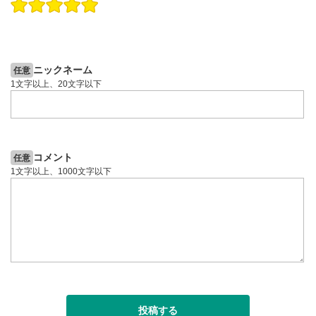
操作説明動画
操作説明動画
2ヶ月前
6日前
投資情報動画
投資情報動画
ニックネーム
任意
1文字以上、20文字以下
コメント
任意
1文字以上、1000文字以下
投稿する