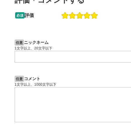
評価・コメントする
動画が全画
ックすると
評価
必須
13:33
14:57
2ヶ月前
操作説明動画
5日前
投資情報動画
閉じる
ニックネーム
任意
1文字以上、20文字以下
コメント
任意
1文字以上、1000文字以下