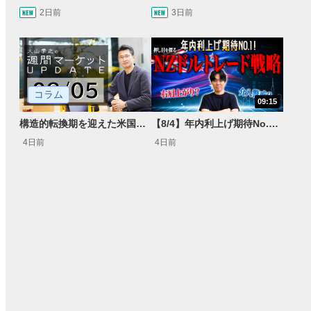
2日前
3日前
コラム
09:15
構造的転換期を迎えた米国市場 AIインフラ投資とFRBウォーシュ体制下の株式投資
【8/4】年内利上げ期待No.1！右肩上がりNZドル/円のトレード戦略【世界情勢からみるFXトレンド通貨ペア】
4日前
4日前