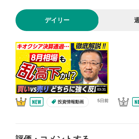
されます。
再生/
3
デイリー
動画を再生
10秒戻
4
10秒、動画
シーク
5
再生位置を
置をクリッ
再生されま
画質/
6
03:31
画質の選択
5日前
投資情報動画
音量調
7
スライダー
ます。
全画面
8