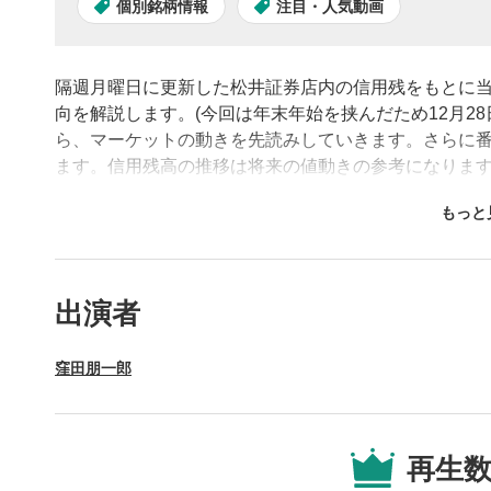
個別銘柄情報
注目・人気動画
隔週月曜日に更新した松井証券店内の信用残をもとに
向を解説します。(今回は年末年始を挟んだため12月2
ら、マーケットの動きを先読みしていきます。さらに
ます。信用残高の推移は将来の値動きの参考になりま
さい！
動画プレイヤーの操
出演者
動画再
1
窪田朋一郎
動画再生エ
を再生また
操作メ
2
再生
動画再生エ