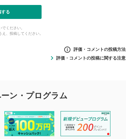
稿する
いでください。
うえ、投稿してください。
評価・コメントの投稿方法
評価・コメントの投稿に関する注意
ントの投稿方法
の
投稿に関する注意
目的として、各動画コンテンツに、評価およびコメントの投稿が
評価・コメントエリア
1
び投稿を行うものとしてください。
ペーン・
プログラム
星を押下すると1～5段階で評価できま
ちしております。
す。
す。
投稿するボタン
2
ん。当社は利用者より投稿された内容について一切の責任を負い
ださい。
星で評価をすると投稿できます。（お名
ルによって生じた損害に対して一切の責任を負いません。
前とコメントの入力は任意です）（※コメ
す。掲載されるまでに日数がかかる場合や掲載されない場合があ
ントは承認制です）