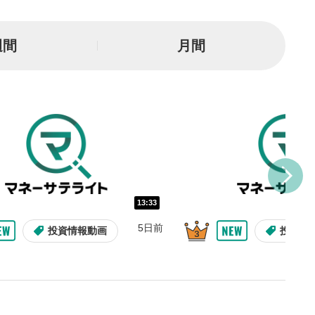
一時停止
週間
月間
または一時停止します。
し/10秒送り
を巻き戻し/早送りします。
バー
示しています。再生したい位
クするとその位置から動画が
す。
再生速度の設定
13:33
/再生速度の変更ができます。
5日前
投資情報動画
投資情
整
を上下すると音量が調整でき
表示