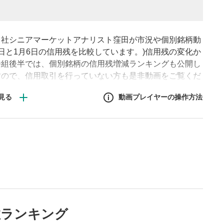
当社シニアマーケットアナリスト窪田が市況や個別銘柄動
8日と1月6日の信用残を比較しています。)信用残の変化か
番組後半では、個別銘柄の信用残増減ランキングも公開し
すので、信用取引を行っていない方も是非動画をご覧くだ
動画プレイヤーの操作方法
作方法
生エリア
リアをクリックすると、動画
は一時停止します。
ニュー
数ランキング
リアにマウスを乗せると表示