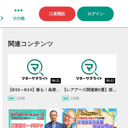
口座開設
ログイン
その他
関連コンテンツ
08:21
09:21
【8/10～8/14】株も！為替も！サクッと！来週のマーケット見通し＜Next View＞
【レアアース関連株5選】採泥開始！国産化を目指すレアアースで注目の銘柄は？＜たけぞうNEWS＞
1日前
1日前