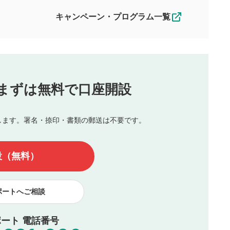
えできません。各動画コンテンツへの掲載をもって結果のご連絡
キャンペーン・プログラム一覧
動画の評価
3
合わせる場合がございます。
この動画の平均評価が表示されます。
（最大評価は5.0です）
投稿
まずは無料で口座開設
じる
とした投稿
を侵害するような投稿
します。署名・捺印・書類の郵送は不要です。
んので、内容をご確認のうえ投稿してください。
他の著作権法上の全権利を当社に対して無償で利用することを承
設（無料）
著作者人格権を行使しないことに同意します。利用者が投稿した
、印刷物・WEBサイト・SNS等に掲載することがあります。
ポートへご相談
ート 電話番号