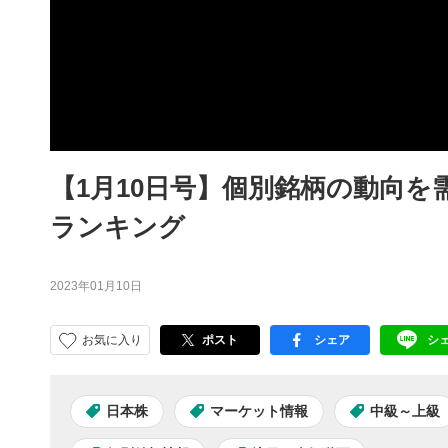
【1月10日号】個別銘柄の動向
ランキング
2023年01月10日
お気に入り
ポスト
シェア
シ
facebook
LI
日本株
マーケット情報
中級～上級