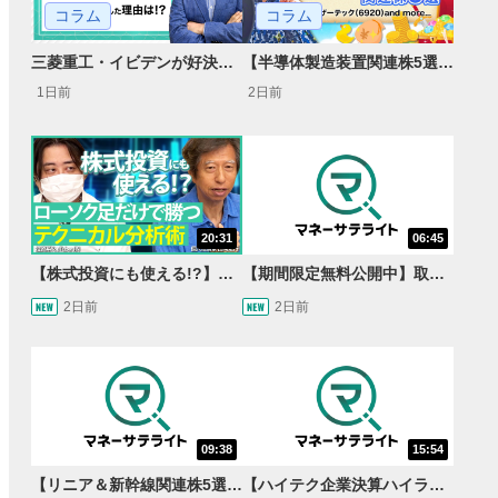
コラム
コラム
【半導体製造装置関連株5選】～円高耐性の強さでも評価！～
三菱重工・イビデンが好決算で急騰した理由とは？｜株価反応と今後の見通し
2日前
1日前
20:31
06:45
【株式投資にも使える!?】ローソク足だけで勝つテクニカル分析術【JINの月間ホットトピック対談】
【期間限定無料公開中】取引量世界一の通貨ペアに優位性あり!?ドル/円&ユーロドルのテクニカルを検証！【JINのマンスリーFX戦略】
2日前
2日前
09:38
15:54
【リニア＆新幹線関連株5選】静岡県知事の承認でリニア路線工事進展！北陸新幹線も「小浜・京都ルート」再決定！関連する注目の銘柄は？＜たけぞうNEWS＞
【ハイテク企業決算ハイライト】2027年分のメモリに売切れ報道!?＜米国マーケットダイジェスト8/5号＞