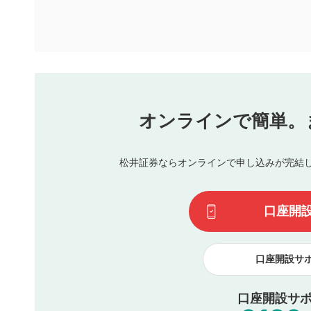
ります。また、審査結果および結果の理由についてはお答
といたします。ご了承ください。
下記の項目に該当すると判断された投稿内容は、掲載を見
本動画コンテンツとは無関係の内容の投稿
他者への誹謗中傷や差別的表現投稿
公序良俗に反する内容の投稿
氏名、住所、電話番号など個人を特定できる情報の
オンラインで簡単。
閉
他のサイトへの誘導や営利目的、広告・宣伝を目的
他者の権利（商標、著作権、その他の知的財産権）
同一内容の多重投稿
松井証券ならオンラインで申し込みが完結
その他当社が不適切と判断した投稿
一度投稿した評価およびコメントの変更・削除はできませ
利用者は、利用者が投稿したコメントの著作権およびその
口座開
諾したものとします。また、利用者は、コメントに関する
コメントは、当社サービスの広告・宣伝、利用促進の目的で
口座開設サ
口座開設サポ