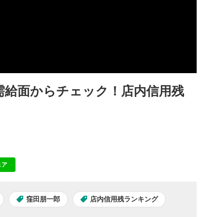
を需給面からチェック！店内信用残
ェア
NE
窪田朋一郎
店内信用残ランキング