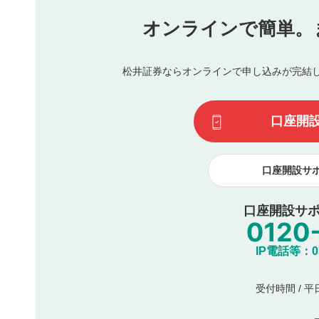
氏名、住所、電話番号など個人を特定できる情報の
オンラインで簡単。
閉
他のサイトへの誘導や営利目的、広告・宣伝を目的
他者の権利（商標、著作権、その他の知的財産権）
同一内容の多重投稿
松井証券ならオンラインで申し込みが完結
その他当社が不適切と判断した投稿
一度投稿した評価およびコメントの変更・削除はできませ
利用者は、利用者が投稿したコメントの著作権およびその
口座開
諾したものとします。また、利用者は、コメントに関する
コメントは、当社サービスの広告・宣伝、利用促進の目的で
口座開設サ
口座開設サポ
IP電話等：03-
受付時間 / 平日 