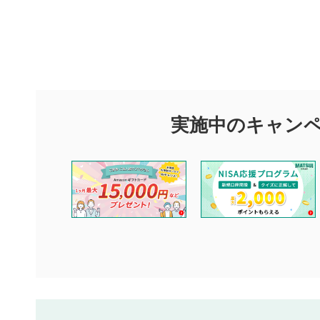
評価・コメ
評価・コメント
マネーサテライトでは利用者同士の情報交換・情報収集などを
できます。利用者は以下の注意事項をご理解のうえ、閲覧およ
実施中のキャン
他の利用者が動画を視聴される際の参考になるコメントをお待
なお、投稿をもって、本注意事項に同意されたものとみなしま
コメントの内容は、当社の公式な見解や意見ではありませ
ません。利用者ご自身の責任で閲覧および投稿を行ってく
当社は、利用者同士、もしくは利用者と第三者間のトラブ
評価およびコメントは当社にて審査のうえ、掲載となりま
ります。また、審査結果および結果の理由についてはお答
といたします。ご了承ください。
下記の項目に該当すると判断された投稿内容は、掲載を見
本動画コンテンツとは無関係の内容の投稿
他者への誹謗中傷や差別的表現投稿
公序良俗に反する内容の投稿