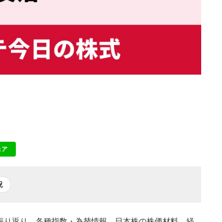
ェア
NE
況
場の振り返り、各種指数・為替情報、日本株の株価材料、経