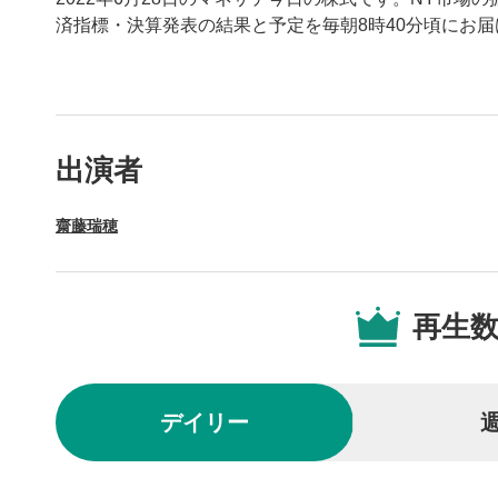
済指標・決算発表の結果と予定を毎朝8時40分頃にお
動画プレイヤーの操
出演者
動画再
1
齋藤瑞穂
動画再生エ
を再生また
操作メ
2
再生
動画再生エ
されます。
再生/
3
デイリー
動画を再生
10秒戻
4