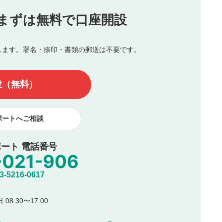
投稿
まずは無料で口座開設
じる
とした投稿
を侵害するような投稿
します。署名・捺印・書類の郵送は不要です。
んので、内容をご確認のうえ投稿してください。
他の著作権法上の全権利を当社に対して無償で利用することを承
設（無料）
著作者人格権を行使しないことに同意します。利用者が投稿した
、印刷物・WEBサイト・SNS等に掲載することがあります。
ポートへご相談
ート 電話番号
5216-0617
08:30〜17:00