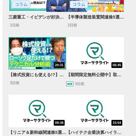
コラム
コラム
【半導体製造装置関連株5選】～円高耐性の強さでも評価！～
三菱重工・イビデンが好決算で急騰した理由とは？｜株価反応と今後の見通し
2日前
2日前
20:31
06:45
【株式投資にも使える!?】ローソク足だけで勝つテクニカル分析術【JINの月間ホットトピック対談】
【期間限定無料公開中】取引量世界一の通貨ペアに優位性あり!?ドル/円&ユーロドルのテクニカルを検証！【JINのマンスリーFX戦略】
3日前
3日前
09:38
15:54
【リニア＆新幹線関連株5選】静岡県知事の承認でリニア路線工事進展！北陸新幹線も「小浜・京都ルート」再決定！関連する注目の銘柄は？＜たけぞうNEWS＞
【ハイテク企業決算ハイライト】2027年分のメモリに売切れ報道!?＜米国マーケットダイジェスト8/5号＞