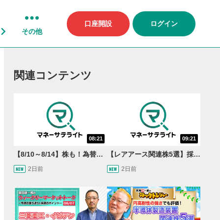
口座開設
ログイン
その他
関連コンテンツ
08:21
09:21
【8/10～8/14】株も！為替も！サクッと！来週のマーケット見通し＜Next View＞
【レアアース関連株5選】採泥開始！国産化を目指すレアアースで注目の銘柄は？＜たけぞうNEWS＞
2日前
2日前