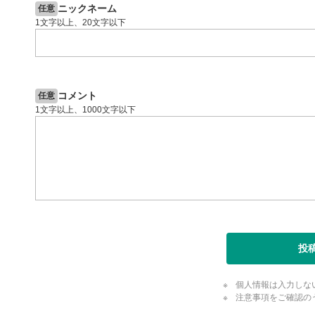
ニックネーム
任意
1文字以上、20文字以下
コメント
任意
1文字以上、1000文字以下
投
個人情報は入力しな
注意事項をご確認の