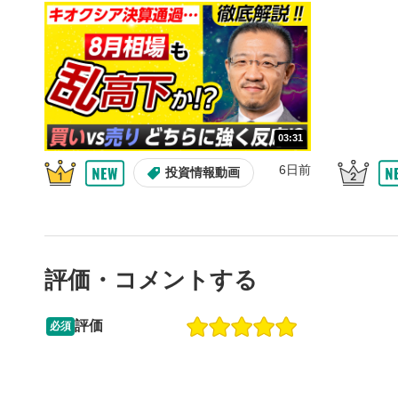
10秒、動画
シーク
5
再生位置を
置をクリッ
再生されま
画質/
6
03:31
画質の選択
6日前
投資情報動画
音量調
7
スライダー
ます。
評価・コメントする
全画面
8
動画が全画
ックすると
評価
必須
13:33
14:57
2ヶ月前
操作説明動画
6日前
投資情報動画
閉じる