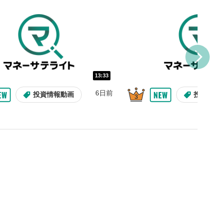
を巻き戻し/早送りします。
バー
示しています。再生したい位
クするとその位置から動画が
す。
再生速度の設定
13:33
/再生速度の変更ができます。
6日前
投資情報動画
投資情
整
を上下すると音量が調整でき
表示
面で表示されます。再度クリ
元のサイズに戻ります。
09:12
10:29
2ヶ月前
9日前
投資情報動画
操作説明動画
操作説明動画
投資情