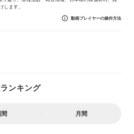
届けします。
動画プレイヤーの操作方法
作方法
生エリア
リアをクリックすると、動画
は一時停止します。
ニュー
数ランキング
リアにマウスを乗せると表示
一時停止
週間
月間
または一時停止します。
し/10秒送り