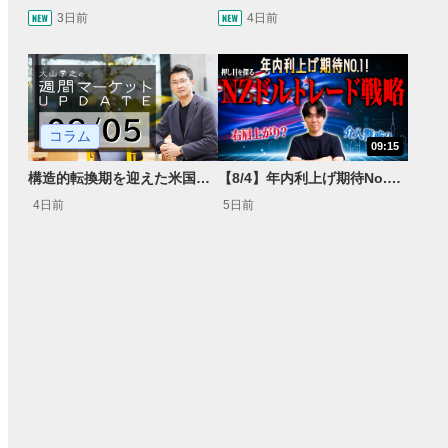
3日前
4日前
コラム
09:15
構造的転換期を迎えた米国市場 AIインフラ投資とFRBウォーシュ体制下の株式投資
【8/4】年内利上げ期待No.1！右肩上がりNZドル/円のトレード戦略【世界情勢からみるFXトレンド通貨ペア】
4日前
5日前