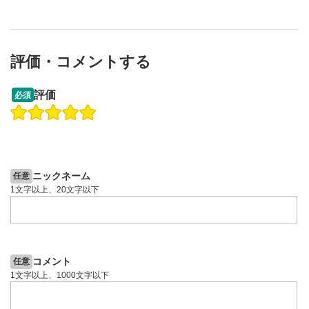
評価・コメントする
09:12
14:57
評価
必須
操作説明動画
操作説明動画
2ヶ月前
6日前
投資情報動画
投資情報動画
ニックネーム
任意
1文字以上、20文字以下
コメント
任意
1文字以上、1000文字以下