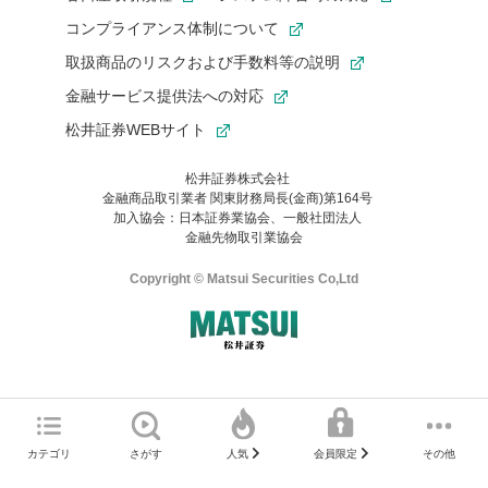
コンプライアンス体制について
取扱商品のリスクおよび手数料等の説明
金融サービス提供法への対応
松井証券WEBサイト
松井証券株式会社
金融商品取引業者 関東財務局長(金商)第164号
お気に入り機能は松井証券の会員限定の機能です。
加入協会：日本証券業協会、一般社団法人
お気に入り登録いただくと、後からいつでもお気に入りのコンテ
金融先物取引業協会
ンツを一覧でご確認いただけます。
ご利用いただくには口座開設が必要です。
Copyright © Matsui Securities Co,Ltd
すでに松井証券の口座をお持ちでお気に入り登録ができない場合
はご利用の端末で一度ログインしてください。
口座開設(無料)
ご利用の環境(Internet Explorer)は、本サイトの
推奨環境外
のた
マネーサテライトのWEBサイトへようこそ
め、
一部の機能が正常に動作しない可能性があります。
ログイン
直前にご覧いただいていたWEBサイトは、当社が作成したもので
カテゴリ
さがす
その他
人気
会員限定
Microsoft Edge
などをご利用ください。
はありません。