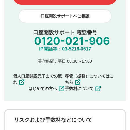
下記の項目に該当すると判断された投稿内容は、掲載を
見合わせる場合がございます。
口座開設サポートへご相談
本動画コンテンツとは無関係の内容の投稿
他者への誹謗中傷や差別的表現投稿
公序良俗に反する内容の投稿
口座開設サポート 電話番号
氏名、住所、電話番号など個人を特定できる情報の
投稿
他のサイトへの誘導や営利目的、広告・宣伝を目
IP電話等：03-5216-0617
的とした投稿
他者の権利（商標、著作権、その他の知的財産
受付時間 / 平日 08:30〜17:00
権）を侵害するような投稿
同一内容の多重投稿
個人口座開設完了までの流
移管（振替）についてはこ
その他当社が不適切と判断した投稿
れ
ちら
一度投稿した評価およびコメントの変更・削除はできま
はじめての方へ
手数料について
せんので、内容をご確認のうえ投稿してください。
利用者は、利用者が投稿したコメントの著作権およびそ
の他の著作権法上の全権利を当社に対して無償で利用する
ことを承諾したものとします。また、利用者は、コメント
に関する著作者人格権を行使しないことに同意します。利
リスクおよび手数料などについて
用者が投稿したコメントは、当社サービスの広告・宣伝、