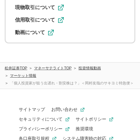
利用促進の目的で、印刷物・WEBサイト・SNS等に掲載す
ることがあります。
現物取引について
信用取引について
動画について
松井証券TOP
マネーサテライトTOP
投資情報動画
マーケット情報
「個人投資家が狙う出遅れ・割安株は？」＜岡村友哉のサキヨミ特急便＞
サイトマップ
お問い合わせ
セキュリティについて
サイトポリシー
プライバシーポリシー
推奨環境
各口座取引規程
システム障害時の対応