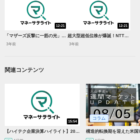
12:21
12:21
動画再生エリア
1
「マザーズ反撃に一筋の光」＜岡村友哉のサキヨミ特急便＞
超大型超低位株が爆誕！NTT株25分割＜岡村友哉のサキヨミ特急便＞
動画再生エリアをクリックすると、動画を再生または
3年前
3年前
一時停止します。
操作メニュー
2
動画再生エリアにマウスを乗せると表示されます。
関連コンテンツ
再生/一時停止
3
動画を再生または一時停止します。
10秒戻し/10秒送り
4
10秒、動画を巻き戻し/早送りします。
コラム
シークバー
15:54
5
再生位置を示しています。再生したい位置をクリック
【ハイテク企業決算ハイライト】2027年分のメモリに売切れ報道!?＜米国マーケットダイジェスト8/5号＞
するとその位置から動画が再生されます。