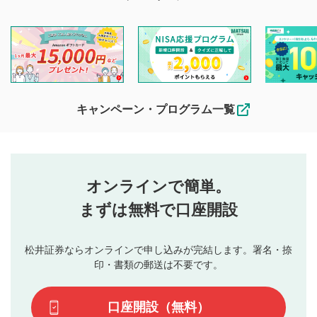
マネーサテライトでは利用者同士の情報交換・情報収集など
を目的として、各動画コンテンツに、評価およびコメントの
投稿ができます。利用者は以下の注意事項をご理解のうえ、
閲覧および投稿を行うものとしてください。
他の利用者が動画を視聴される際の参考になるコメントをお
待ちしております。
なお、投稿をもって、本注意事項に同意されたものとみなし
キャンペーン・プログラム一覧
ます。
コメントの内容は、当社の公式な見解や意見ではありま
評価・コメントエリア
1
せん。当社は利用者より投稿された内容について一切の責
星を押下すると1～5段階で評価できます。
任を負いません。利用者ご自身の責任で閲覧および投稿を
オンラインで簡単。
行ってください。
投稿するボタン
2
当社は、利用者同士、もしくは利用者と第三者間のトラ
まずは無料で口座開設
星で評価をすると投稿できます。（お名前とコメント
ブルによって生じた損害に対して一切の責任を負いませ
の入力は任意です）（※コメントは承認制です）
ん。
評価およびコメントは当社にて審査のうえ、掲載となり
松井証券ならオンラインで申し込みが完結します。署名・捺
動画の評価
3
ます。掲載されるまでに日数がかかる場合や掲載されない
印・書類の郵送は不要です。
場合があります。また、審査結果および結果の理由につい
この動画の平均評価が表示されます。（最大評価は5.0
てはお答えできません。各動画コンテンツへの掲載をもっ
です）
口座開設（無料）
て結果のご連絡といたします。ご了承ください。