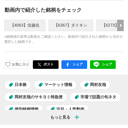
動画内で紹介した銘柄をチェック
【4063】信越化
【6367】ダイキン
【6273】ＳＭ
※銘柄抽出基準は動画をご確認ください。動画内で紹介された銘柄から当社が
選択した銘柄です。
お気に入り
ポスト
シェア
シェア
facebook
LINE
日本株
マーケット情報
岡村友哉
岡村友哉のサキヨミ特急便
市場で話題の旬ネタ
個別銘柄情報
注目・人気動画