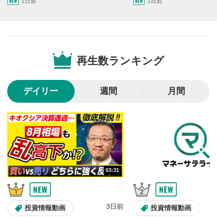
1日前
1日前
画質/再生速度の設定
6
画質の選択/再生速度の変更ができます。
音量調整
7
再生数ランキング
スライダーを上下すると音量が調整できます。
全画面表示
8
デイリー
週間
月間
動画が全画面で表示されます。再度クリックすると元
のサイズに戻ります。
03:31
3日前
投資情報動画
投資情報動画