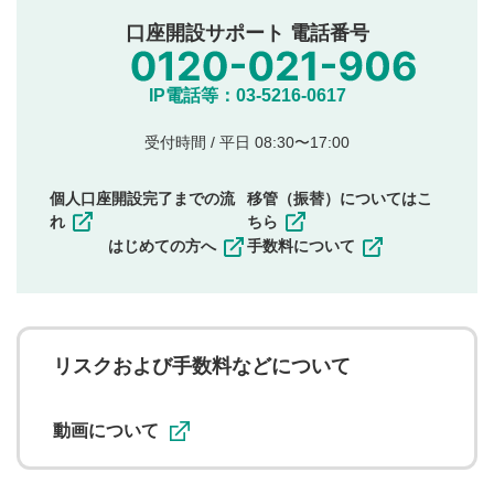
他者への誹謗中傷や差別的表現投稿
公序良俗に反する内容の投稿
口座開設サポート 電話番号
氏名、住所、電話番号など個人を特定できる情報の
投稿
他のサイトへの誘導や営利目的、広告・宣伝を目
IP電話等：03-5216-0617
的とした投稿
他者の権利（商標、著作権、その他の知的財産
受付時間 / 平日 08:30〜17:00
権）を侵害するような投稿
同一内容の多重投稿
個人口座開設完了までの流
移管（振替）についてはこ
その他当社が不適切と判断した投稿
れ
ちら
一度投稿した評価およびコメントの変更・削除はできま
はじめての方へ
手数料について
せんので、内容をご確認のうえ投稿してください。
利用者は、利用者が投稿したコメントの著作権およびそ
の他の著作権法上の全権利を当社に対して無償で利用する
ことを承諾したものとします。また、利用者は、コメント
に関する著作者人格権を行使しないことに同意します。利
リスクおよび手数料などについて
用者が投稿したコメントは、当社サービスの広告・宣伝、
利用促進の目的で、印刷物・WEBサイト・SNS等に掲載す
ることがあります。
動画について