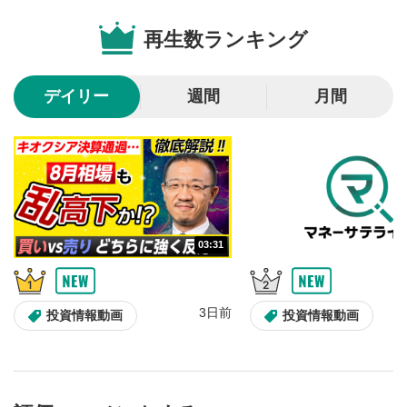
動画を再生または一時停止します。
再生数ランキング
10秒戻し/10秒送り
4
10秒、動画を巻き戻し/早送りします。
デイリー
週間
月間
シークバー
5
再生位置を示しています。再生したい位置をクリック
するとその位置から動画が再生されます。
画質/再生速度の設定
6
画質の選択/再生速度の変更ができます。
03:31
音量調整
7
スライダーを上下すると音量が調整できます。
3日前
全画面表示
8
投資情報動画
投資情報動画
動画が全画面で表示されます。再度クリックすると元
のサイズに戻ります。