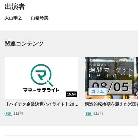
出演者
大山季之
白幡玲美
関連コンテンツ
動画再生エリア
1
コラム
15:54
動画再生エリアをクリックすると、動画を再生または
一時停止します。
【ハイテク企業決算ハイライト】2027年分のメモリに売切れ報道!?＜米国マーケットダイジェスト8/5号＞
1日前
1日前
操作メニュー
2
動画再生エリアにマウスを乗せると表示されます。
再生/一時停止
3