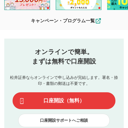
他の利用者が動画を視聴される際の参考になるコメントをお
待ちしております。
なお、投稿をもって、本注意事項に同意されたものとみなし
キャンペーン・プログラム一覧
ます。
コメントの内容は、当社の公式な見解や意見ではありま
評価・コメントエリア
1
せん。当社は利用者より投稿された内容について一切の責
星を押下すると1～5段階で評価できます。
任を負いません。利用者ご自身の責任で閲覧および投稿を
オンラインで簡単。
行ってください。
投稿するボタン
2
当社は、利用者同士、もしくは利用者と第三者間のトラ
まずは無料で口座開設
星で評価をすると投稿できます。（お名前とコメント
ブルによって生じた損害に対して一切の責任を負いませ
の入力は任意です）（※コメントは承認制です）
ん。
評価およびコメントは当社にて審査のうえ、掲載となり
松井証券ならオンラインで申し込みが完結します。署名・捺
動画の評価
3
ます。掲載されるまでに日数がかかる場合や掲載されない
印・書類の郵送は不要です。
場合があります。また、審査結果および結果の理由につい
この動画の平均評価が表示されます。（最大評価は5.0
てはお答えできません。各動画コンテンツへの掲載をもっ
です）
口座開設（無料）
て結果のご連絡といたします。ご了承ください。
下記の項目に該当すると判断された投稿内容は、掲載を
見合わせる場合がございます。
口座開設サポートへご相談
本動画コンテンツとは無関係の内容の投稿