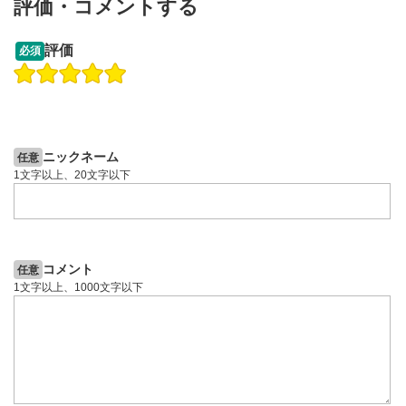
評価・コメントする
09:12
14:57
評価
必須
操作説明動画
操作説明動画
2ヶ月前
6日前
投資情報動画
投資情報動画
ニックネーム
任意
1文字以上、20文字以下
コメント
任意
1文字以上、1000文字以下