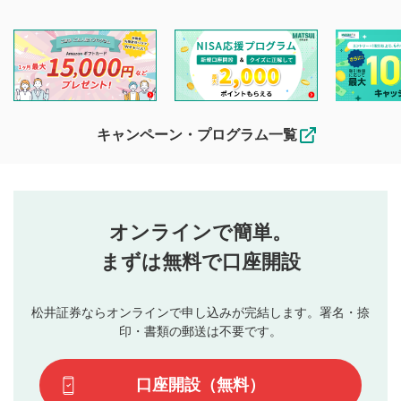
マネーサテライトでは利用者同士の情報交換・情報収集など
を目的として、各動画コンテンツに、評価およびコメントの
投稿ができます。利用者は以下の注意事項をご理解のうえ、
閲覧および投稿を行うものとしてください。
他の利用者が動画を視聴される際の参考になるコメントをお
待ちしております。
なお、投稿をもって、本注意事項に同意されたものとみなし
キャンペーン・プログラム一覧
ます。
コメントの内容は、当社の公式な見解や意見ではありま
評価・コメントエリア
1
せん。当社は利用者より投稿された内容について一切の責
星を押下すると1～5段階で評価できます。
任を負いません。利用者ご自身の責任で閲覧および投稿を
オンラインで簡単。
行ってください。
投稿するボタン
2
当社は、利用者同士、もしくは利用者と第三者間のトラ
まずは無料で口座開設
星で評価をすると投稿できます。（お名前とコメント
ブルによって生じた損害に対して一切の責任を負いませ
の入力は任意です）（※コメントは承認制です）
ん。
評価およびコメントは当社にて審査のうえ、掲載となり
松井証券ならオンラインで申し込みが完結します。署名・捺
動画の評価
3
ます。掲載されるまでに日数がかかる場合や掲載されない
印・書類の郵送は不要です。
場合があります。また、審査結果および結果の理由につい
この動画の平均評価が表示されます。（最大評価は5.0
てはお答えできません。各動画コンテンツへの掲載をもっ
です）
口座開設（無料）
て結果のご連絡といたします。ご了承ください。