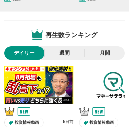
画質/再生速度の設定
6
画質の選択/再生速度の変更ができます。
音量調整
7
再生数ランキング
スライダーを上下すると音量が調整できます。
全画面表示
8
デイリー
週間
月間
動画が全画面で表示されます。再度クリックすると元
のサイズに戻ります。
03:31
5日前
投資情報動画
投資情報動画