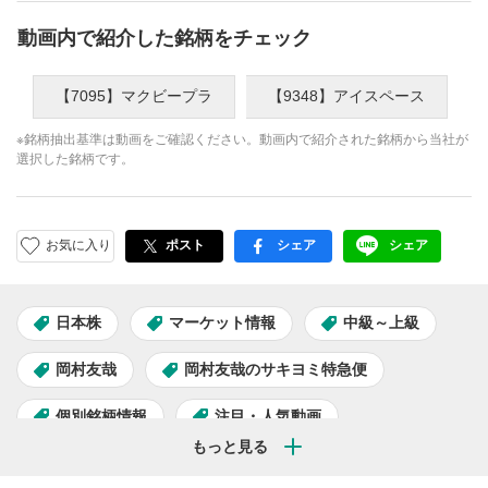
動画内で紹介した銘柄をチェック
【7095】マクビープラ
【9348】アイスペース
※銘柄抽出基準は動画をご確認ください。動画内で紹介された銘柄から当社が
選択した銘柄です。
お気に入り
ポスト
シェア
シェア
facebook
LINE
日本株
マーケット情報
中級～上級
岡村友哉
岡村友哉のサキヨミ特急便
個別銘柄情報
注目・人気動画
グロースちゃんねる