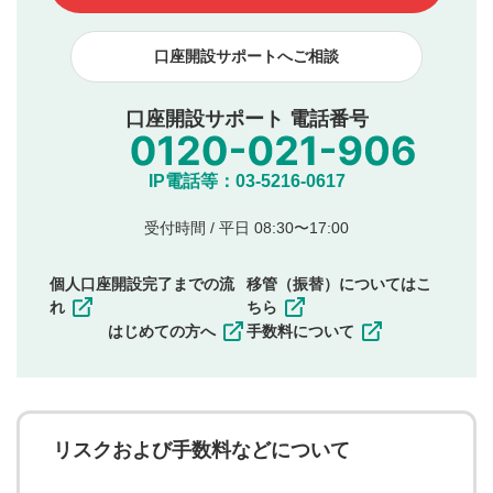
下記の項目に該当すると判断された投稿内容は、掲載を
見合わせる場合がございます。
口座開設サポートへご相談
本動画コンテンツとは無関係の内容の投稿
他者への誹謗中傷や差別的表現投稿
公序良俗に反する内容の投稿
口座開設サポート 電話番号
氏名、住所、電話番号など個人を特定できる情報の
投稿
他のサイトへの誘導や営利目的、広告・宣伝を目
IP電話等：03-5216-0617
的とした投稿
他者の権利（商標、著作権、その他の知的財産
受付時間 / 平日 08:30〜17:00
権）を侵害するような投稿
同一内容の多重投稿
個人口座開設完了までの流
移管（振替）についてはこ
その他当社が不適切と判断した投稿
れ
ちら
一度投稿した評価およびコメントの変更・削除はできま
はじめての方へ
手数料について
せんので、内容をご確認のうえ投稿してください。
利用者は、利用者が投稿したコメントの著作権およびそ
の他の著作権法上の全権利を当社に対して無償で利用する
ことを承諾したものとします。また、利用者は、コメント
に関する著作者人格権を行使しないことに同意します。利
リスクおよび手数料などについて
用者が投稿したコメントは、当社サービスの広告・宣伝、
利用促進の目的で、印刷物・WEBサイト・SNS等に掲載す