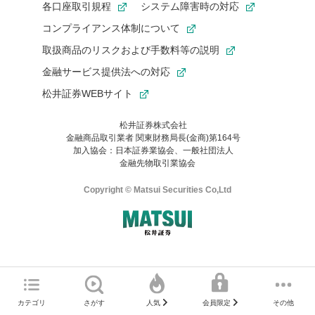
各口座取引規程
システム障害時の対応
コンプライアンス体制について
取扱商品のリスクおよび手数料等の説明
金融サービス提供法への対応
松井証券WEBサイト
松井証券株式会社
金融商品取引業者 関東財務局長(金商)第164号
お気に入り機能は松井証券の会員限定の機能です。
加入協会：日本証券業協会、一般社団法人
お気に入り登録いただくと、後からいつでもお気に入りのコンテ
金融先物取引業協会
ンツを一覧でご確認いただけます。
ご利用いただくには口座開設が必要です。
Copyright © Matsui Securities Co,Ltd
すでに松井証券の口座をお持ちでお気に入り登録ができない場合
はご利用の端末で一度ログインしてください。
口座開設(無料)
ご利用の環境(Internet Explorer)は、本サイトの
推奨環境外
のた
マネーサテライトのWEBサイトへようこそ
め、
一部の機能が正常に動作しない可能性があります。
ログイン
直前にご覧いただいていたWEBサイトは、当社が作成したもので
カテゴリ
さがす
その他
人気
会員限定
Microsoft Edge
などをご利用ください。