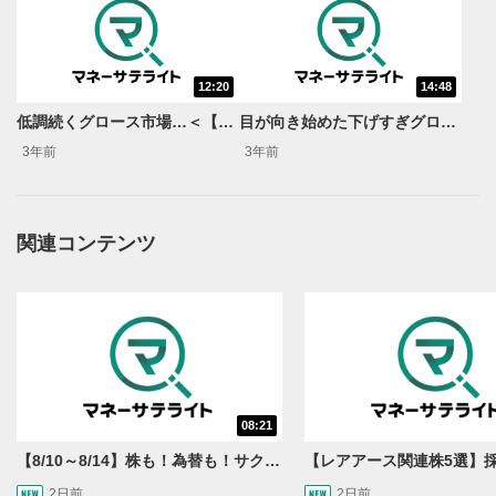
12:20
14:48
動画再生エリア
1
低調続くグロース市場…＜【9月19日号】グロースちゃんねる＞
目が向き始めた下げすぎグロース指数＜【10月30日号】グロースちゃんねる＞
動画再生エリアをクリックすると、動画を再生または
3年前
3年前
一時停止します。
操作メニュー
2
動画再生エリアにマウスを乗せると表示されます。
関連コンテンツ
再生/一時停止
3
動画を再生または一時停止します。
10秒戻し/10秒送り
4
10秒、動画を巻き戻し/早送りします。
シークバー
08:21
5
再生位置を示しています。再生したい位置をクリック
【8/10～8/14】株も！為替も！サクッと！来週のマーケット見通し＜Next View＞
するとその位置から動画が再生されます。
2日前
2日前