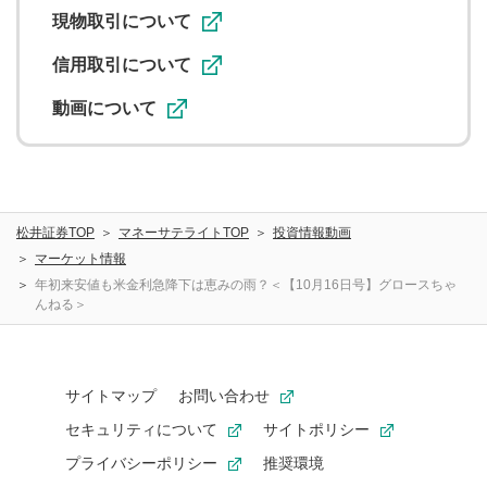
ることがあります。
現物取引について
信用取引について
動画について
松井証券TOP
マネーサテライトTOP
投資情報動画
マーケット情報
年初来安値も米金利急降下は恵みの雨？＜【10月16日号】グロースちゃ
んねる＞
サイトマップ
お問い合わせ
セキュリティについて
サイトポリシー
プライバシーポリシー
推奨環境