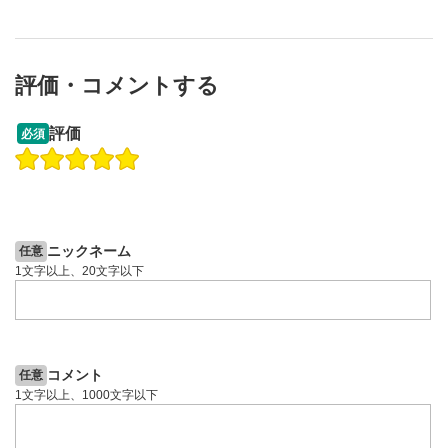
評価・コメントする
13:33
14:57
評価
必須
操作説明動画
投資情報動画
操作説明動画
2ヶ月前
6日前
投資情報動画
ニックネーム
任意
1文字以上、20文字以下
コメント
任意
1文字以上、1000文字以下