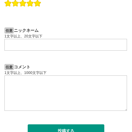
操作説明動画
投資情報動画
操作説明動画
2ヶ月前
6日前
投資情報動画
ニックネーム
任意
1文字以上、20文字以下
コメント
任意
1文字以上、1000文字以下
投稿する