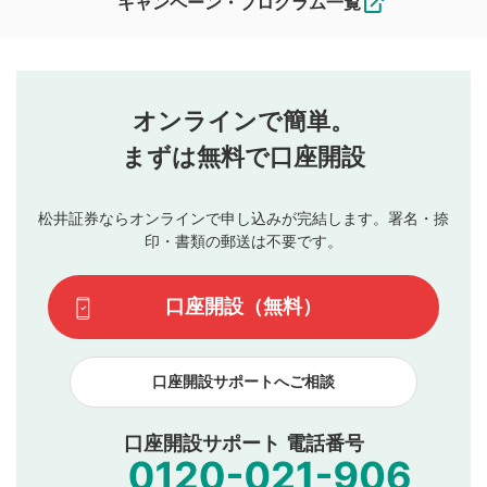
キャンペーン・プログラム一覧
ます。
コメントの内容は、当社の公式な見解や意見ではありま
評価・コメントエリア
1
せん。当社は利用者より投稿された内容について一切の責
星を押下すると1～5段階で評価できます。
任を負いません。利用者ご自身の責任で閲覧および投稿を
オンラインで簡単。
行ってください。
投稿するボタン
2
当社は、利用者同士、もしくは利用者と第三者間のトラ
まずは無料で口座開設
星で評価をすると投稿できます。（お名前とコメント
ブルによって生じた損害に対して一切の責任を負いませ
の入力は任意です）（※コメントは承認制です）
ん。
評価およびコメントは当社にて審査のうえ、掲載となり
松井証券ならオンラインで申し込みが完結します。署名・捺
動画の評価
3
ます。掲載されるまでに日数がかかる場合や掲載されない
印・書類の郵送は不要です。
場合があります。また、審査結果および結果の理由につい
この動画の平均評価が表示されます。（最大評価は5.0
てはお答えできません。各動画コンテンツへの掲載をもっ
です）
口座開設（無料）
て結果のご連絡といたします。ご了承ください。
下記の項目に該当すると判断された投稿内容は、掲載を
見合わせる場合がございます。
口座開設サポートへご相談
本動画コンテンツとは無関係の内容の投稿
他者への誹謗中傷や差別的表現投稿
公序良俗に反する内容の投稿
口座開設サポート 電話番号
氏名、住所、電話番号など個人を特定できる情報の
投稿