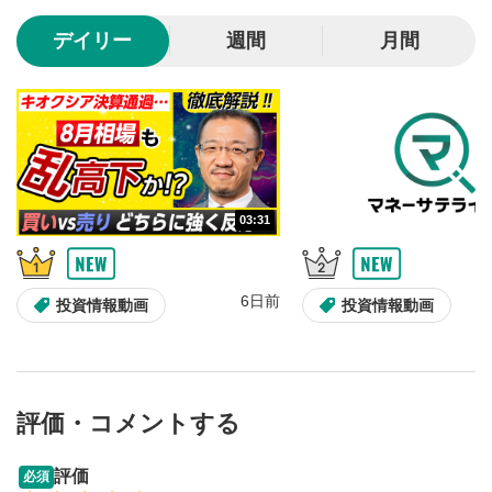
10秒、動画を巻き戻し/早送りします。
デイリー
週間
月間
シークバー
5
再生位置を示しています。再生したい位置をクリック
するとその位置から動画が再生されます。
画質/再生速度の設定
6
画質の選択/再生速度の変更ができます。
03:31
音量調整
7
スライダーを上下すると音量が調整できます。
6日前
全画面表示
8
投資情報動画
投資情報動画
動画が全画面で表示されます。再度クリックすると元
のサイズに戻ります。
評価・コメントする
13:33
14:57
評価
必須