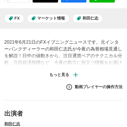
FX
マーケット情報
和田仁志
2021年6月21日のFXイブニングニュースです。元インタ
ーバンクディーラーの和田仁志氏が今夜の為替相場見通し
を解説！日中の値動きから、注目通貨ペアのテクニカル分
析、注目経済指標など、今夜の取引に役立つ情報をお届け
します。（原則、土日祝日除く毎営業日夕刻配信予定）※
動画内で表示されるチャートや経済指標の画面はMATSUI
FXの取引画面です。
動画プレイヤーの操作方法
出演者
和田仁志