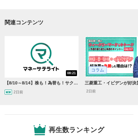
関連コンテンツ
動画再生エリア
1
コラム
08:21
動画再生エリアをクリックすると、動画を再生または
一時停止します。
【8/10～8/14】株も！為替も！サクッと！来週のマーケット見通し＜Next View＞
2日前
2日前
操作メニュー
2
動画再生エリアにマウスを乗せると表示されます。
再生/一時停止
3
動画を再生または一時停止します。
再生数ランキング
10秒戻し/10秒送り
4