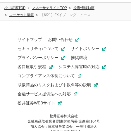
松井証券TOP
マネーサテライトTOP
投資情報動画
マーケット情報
【6/21】FXイブニングニュース
サイトマップ
お問い合わせ
セキュリティについて
サイトポリシー
プライバシーポリシー
推奨環境
各口座取引規程
システム障害時の対応
コンプライアンス体制について
取扱商品のリスクおよび手数料等の説明
金融サービス提供法への対応
松井証券WEBサイト
松井証券株式会社
金融商品取引業者 関東財務局長(金商)第164号
お気に入り機能は松井証券の会員限定の機能です。
加入協会：日本証券業協会、一般社団法人
お気に入り登録いただくと、後からいつでもお気に入りのコンテ