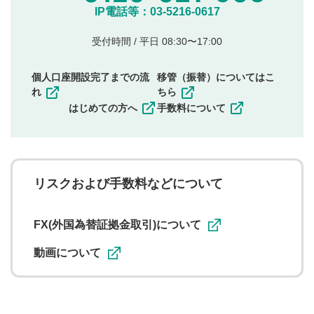
他のサイトへの誘導や営利目的、広告・宣伝を目
IP電話等：03-5216-0617
的とした投稿
他者の権利（商標、著作権、その他の知的財産
受付時間 / 平日 08:30〜17:00
権）を侵害するような投稿
同一内容の多重投稿
個人口座開設完了までの流
移管（振替）についてはこ
その他当社が不適切と判断した投稿
れ
ちら
一度投稿した評価およびコメントの変更・削除はできま
はじめての方へ
手数料について
せんので、内容をご確認のうえ投稿してください。
利用者は、利用者が投稿したコメントの著作権およびそ
の他の著作権法上の全権利を当社に対して無償で利用する
ことを承諾したものとします。また、利用者は、コメント
に関する著作者人格権を行使しないことに同意します。利
リスクおよび手数料などについて
用者が投稿したコメントは、当社サービスの広告・宣伝、
利用促進の目的で、印刷物・WEBサイト・SNS等に掲載す
ることがあります。
FX(外国為替証拠金取引)について
動画について