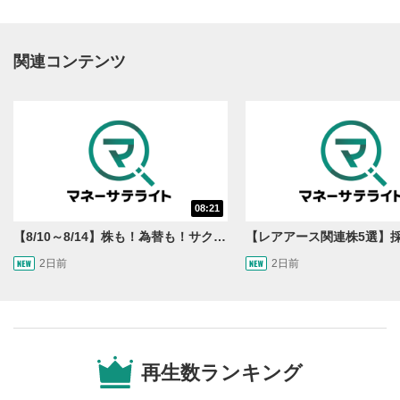
関連コンテンツ
動画再生エリア
1
08:21
動画再生エリアをクリックすると、動画を再生または
一時停止します。
【8/10～8/14】株も！為替も！サクッと！来週のマーケット見通し＜Next View＞
2日前
2日前
操作メニュー
2
動画再生エリアにマウスを乗せると表示されます。
再生/一時停止
3
動画を再生または一時停止します。
再生数ランキング
10秒戻し/10秒送り
4