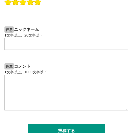
操作説明動画
投資情報動画
操作説明動画
2ヶ月前
6日前
投資情報動画
ニックネーム
任意
1文字以上、20文字以下
コメント
任意
1文字以上、1000文字以下
投稿する