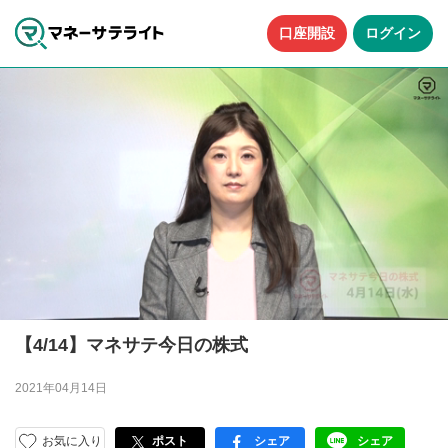
口座開設
ログイン
【4/14】マネサテ今日の株式
2021年04月14日
お気に入り
ポスト
シェア
シェア
facebook
LINE