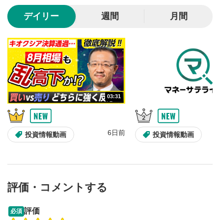
10秒、動画を巻き戻し/早送りします。
デイリー
週間
月間
シークバー
5
再生位置を示しています。再生したい位置をクリック
するとその位置から動画が再生されます。
画質/再生速度の設定
6
画質の選択/再生速度の変更ができます。
03:31
音量調整
7
スライダーを上下すると音量が調整できます。
6日前
全画面表示
8
投資情報動画
投資情報動画
動画が全画面で表示されます。再度クリックすると元
のサイズに戻ります。
評価・コメントする
13:33
14:57
評価
必須