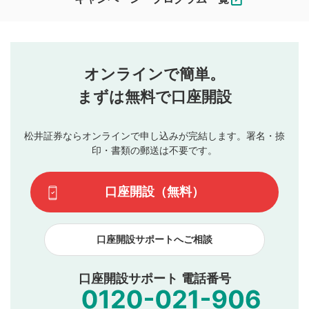
ます。
コメントの内容は、当社の公式な見解や意見ではありま
評価・コメントエリア
1
せん。当社は利用者より投稿された内容について一切の責
星を押下すると1～5段階で評価できます。
任を負いません。利用者ご自身の責任で閲覧および投稿を
オンラインで簡単。
行ってください。
投稿するボタン
2
当社は、利用者同士、もしくは利用者と第三者間のトラ
まずは無料で口座開設
星で評価をすると投稿できます。（お名前とコメント
ブルによって生じた損害に対して一切の責任を負いませ
の入力は任意です）（※コメントは承認制です）
ん。
評価およびコメントは当社にて審査のうえ、掲載となり
松井証券ならオンラインで申し込みが完結します。署名・捺
動画の評価
3
ます。掲載されるまでに日数がかかる場合や掲載されない
印・書類の郵送は不要です。
場合があります。また、審査結果および結果の理由につい
この動画の平均評価が表示されます。（最大評価は5.0
てはお答えできません。各動画コンテンツへの掲載をもっ
です）
口座開設（無料）
て結果のご連絡といたします。ご了承ください。
下記の項目に該当すると判断された投稿内容は、掲載を
見合わせる場合がございます。
口座開設サポートへご相談
本動画コンテンツとは無関係の内容の投稿
他者への誹謗中傷や差別的表現投稿
公序良俗に反する内容の投稿
口座開設サポート 電話番号
氏名、住所、電話番号など個人を特定できる情報の
投稿