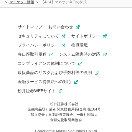
マーケット情報
【4/14】マネサテ今日の株式
サイトマップ
お問い合わせ
セキュリティについて
サイトポリシー
プライバシーポリシー
推奨環境
各口座取引規程
システム障害時の対応
コンプライアンス体制について
取扱商品のリスクおよび手数料等の説明
金融サービス提供法への対応
松井証券WEBサイト
松井証券株式会社
金融商品取引業者 関東財務局長(金商)第164号
お気に入り機能は松井証券の会員限定の機能です。
加入協会：日本証券業協会、一般社団法人
お気に入り登録いただくと、後からいつでもお気に入りのコンテ
金融先物取引業協会
ンツを一覧でご確認いただけます。
ご利用いただくには口座開設が必要です。
Copyright © Matsui Securities Co,Ltd