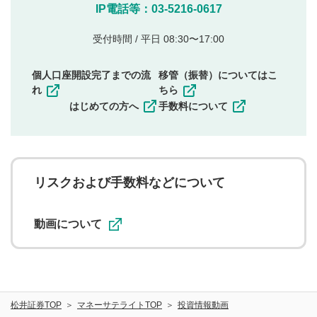
他のサイトへの誘導や営利目的、広告・宣伝を目
IP電話等：03-5216-0617
的とした投稿
他者の権利（商標、著作権、その他の知的財産
受付時間 / 平日 08:30〜17:00
権）を侵害するような投稿
同一内容の多重投稿
個人口座開設完了までの流
移管（振替）についてはこ
その他当社が不適切と判断した投稿
れ
ちら
一度投稿した評価およびコメントの変更・削除はできま
はじめての方へ
手数料について
せんので、内容をご確認のうえ投稿してください。
利用者は、利用者が投稿したコメントの著作権およびそ
の他の著作権法上の全権利を当社に対して無償で利用する
ことを承諾したものとします。また、利用者は、コメント
に関する著作者人格権を行使しないことに同意します。利
リスクおよび手数料などについて
用者が投稿したコメントは、当社サービスの広告・宣伝、
利用促進の目的で、印刷物・WEBサイト・SNS等に掲載す
ることがあります。
動画について
松井証券TOP
マネーサテライトTOP
投資情報動画