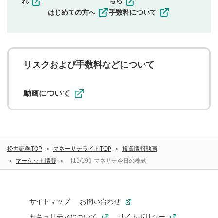
れ
ちら
一度投稿した評価およびコメントの変更・削除はできま
はじめての方へ
手数料について
せんので、内容をご確認のうえ投稿してください。
利用者は、利用者が投稿したコメントの著作権およびそ
の他の著作権法上の全権利を当社に対して無償で利用する
ことを承諾したものとします。また、利用者は、コメント
に関する著作者人格権を行使しないことに同意します。利
リスクおよび手数料などについて
用者が投稿したコメントは、当社サービスの広告・宣伝、
利用促進の目的で、印刷物・WEBサイト・SNS等に掲載す
ることがあります。
動画について
松井証券TOP
マネーサテライトTOP
投資情報動画
マーケット情報
【11/19】マネサテ今日の株式
サイトマップ
お問い合わせ
セキュリティについて
サイトポリシー