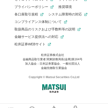
プライバシーポリシー
推奨環境
各口座取引規程
システム障害時の対応
コンプライアンス体制について
取扱商品のリスクおよび手数料等の説明
金融サービス提供法への対応
松井証券WEBサイト
松井証券株式会社
金融商品取引業者 関東財務局長(金商)第164号
お気に入り機能は松井証券の会員限定の機能です。
加入協会：日本証券業協会、一般社団法人
お気に入り登録いただくと、後からいつでもお気に入りのコンテ
金融先物取引業協会
ンツを一覧でご確認いただけます。
ご利用いただくには口座開設が必要です。
Copyright © Matsui Securities Co,Ltd
すでに松井証券の口座をお持ちでお気に入り登録ができない場合
はご利用の端末で一度ログインしてください。
口座開設(無料)
ご利用の環境(Internet Explorer)は、本サイトの
推奨環境外
のた
マネーサテライトのWEBサイトへようこそ