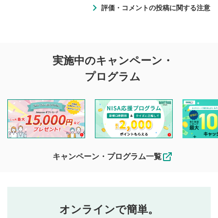
評価・コメントの投稿に関する注意
評価・コメントの
実施中のキャンペーン・
投稿に関する注意
プログラム
マネーサテライトでは利用者同士の情報交換・情報収集など
を目的として、各動画コンテンツに、評価およびコメントの
投稿ができます。利用者は以下の注意事項をご理解のうえ、
閲覧および投稿を行うものとしてください。
他の利用者が動画を視聴される際の参考になるコメントをお
待ちしております。
なお、投稿をもって、本注意事項に同意されたものとみなし
キャンペーン・プログラム一覧
ます。
コメントの内容は、当社の公式な見解や意見ではありま
評価・コメントエリア
1
せん。当社は利用者より投稿された内容について一切の責
星を押下すると1～5段階で評価できます。
任を負いません。利用者ご自身の責任で閲覧および投稿を
オンラインで簡単。
行ってください。
投稿するボタン
2