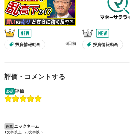
10秒、動画を巻き戻し/早送りします。
シークバー
5
03:31
再生位置を示しています。再生したい位置をクリック
するとその位置から動画が再生されます。
画質/再生速度の設定
6
6日前
投資情報動画
投資情報動画
画質の選択/再生速度の変更ができます。
音量調整
7
スライダーを上下すると音量が調整できます。
評価・コメントする
全画面表示
8
13:33
14:57
動画が全画面で表示されます。再度クリックすると元
評価
必須
のサイズに戻ります。
操作説明動画
投資情報動画
操作説明動画
2ヶ月前
6日前
投資情報動画
ニックネーム
任意
1文字以上、20文字以下