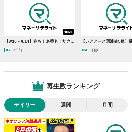
08:21
【8/10～8/14】株も！為替も！サクッと！来週のマーケット見通し＜Next View＞
2日前
2日前
動画再生エリア
1
動画再生エリアをクリックすると、動画を再生または
一時停止します。
再生数ランキング
操作メニュー
2
動画再生エリアにマウスを乗せると表示されます。
デイリー
週間
月間
再生/一時停止
3
動画を再生または一時停止します。
10秒戻し/10秒送り
4