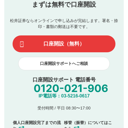
当社は、利用者同士、もしくは利用者と第三者間のトラ
まずは無料で口座開設
星で評価をすると投稿できます。（お名前とコメント
ブルによって生じた損害に対して一切の責任を負いませ
の入力は任意です）（※コメントは承認制です）
ん。
評価およびコメントは当社にて審査のうえ、掲載となり
松井証券ならオンラインで申し込みが完結します。署名・捺
動画の評価
3
ます。掲載されるまでに日数がかかる場合や掲載されない
印・書類の郵送は不要です。
場合があります。また、審査結果および結果の理由につい
この動画の平均評価が表示されます。（最大評価は5.0
てはお答えできません。各動画コンテンツへの掲載をもっ
です）
口座開設（無料）
て結果のご連絡といたします。ご了承ください。
下記の項目に該当すると判断された投稿内容は、掲載を
見合わせる場合がございます。
口座開設サポートへご相談
本動画コンテンツとは無関係の内容の投稿
他者への誹謗中傷や差別的表現投稿
公序良俗に反する内容の投稿
口座開設サポート 電話番号
氏名、住所、電話番号など個人を特定できる情報の
投稿
他のサイトへの誘導や営利目的、広告・宣伝を目
IP電話等：03-5216-0617
的とした投稿
他者の権利（商標、著作権、その他の知的財産
受付時間 / 平日 08:30〜17:00
権）を侵害するような投稿
同一内容の多重投稿
個人口座開設完了までの流
移管（振替）についてはこ
その他当社が不適切と判断した投稿