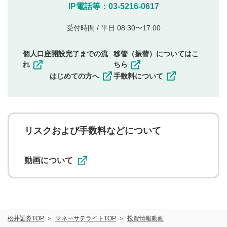
他のサイトへの誘導や営利目的、広告・宣伝を目
IP電話等：03-5216-0617
的とした投稿
他者の権利（商標、著作権、その他の知的財産
受付時間 / 平日 08:30〜17:00
権）を侵害するような投稿
同一内容の多重投稿
個人口座開設完了までの流
移管（振替）についてはこ
その他当社が不適切と判断した投稿
れ
ちら
一度投稿した評価およびコメントの変更・削除はできま
はじめての方へ
手数料について
せんので、内容をご確認のうえ投稿してください。
利用者は、利用者が投稿したコメントの著作権およびそ
の他の著作権法上の全権利を当社に対して無償で利用する
ことを承諾したものとします。また、利用者は、コメント
に関する著作者人格権を行使しないことに同意します。利
リスクおよび手数料などについて
用者が投稿したコメントは、当社サービスの広告・宣伝、
利用促進の目的で、印刷物・WEBサイト・SNS等に掲載す
ることがあります。
動画について
松井証券TOP
マネーサテライトTOP
投資情報動画