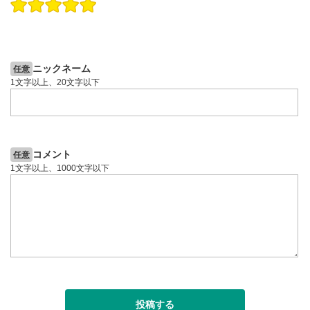
操作説明動画
操作説明動画
2ヶ月前
4日前
投資情報動画
投資情報動画
ニックネーム
任意
1文字以上、20文字以下
コメント
任意
1文字以上、1000文字以下
投稿する