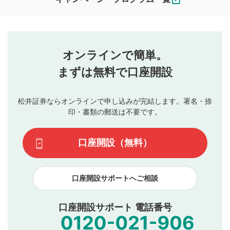
ます。
コメントの内容は、当社の公式な見解や意見ではありま
評価・コメントエリア
1
せん。当社は利用者より投稿された内容について一切の責
星を押下すると1～5段階で評価できます。
任を負いません。利用者ご自身の責任で閲覧および投稿を
オンラインで簡単。
行ってください。
投稿するボタン
2
当社は、利用者同士、もしくは利用者と第三者間のトラ
まずは無料で口座開設
星で評価をすると投稿できます。（お名前とコメント
ブルによって生じた損害に対して一切の責任を負いませ
の入力は任意です）（※コメントは承認制です）
ん。
評価およびコメントは当社にて審査のうえ、掲載となり
松井証券ならオンラインで申し込みが完結します。署名・捺
動画の評価
3
ます。掲載されるまでに日数がかかる場合や掲載されない
印・書類の郵送は不要です。
場合があります。また、審査結果および結果の理由につい
この動画の平均評価が表示されます。（最大評価は5.0
てはお答えできません。各動画コンテンツへの掲載をもっ
です）
口座開設（無料）
て結果のご連絡といたします。ご了承ください。
下記の項目に該当すると判断された投稿内容は、掲載を
見合わせる場合がございます。
口座開設サポートへご相談
本動画コンテンツとは無関係の内容の投稿
他者への誹謗中傷や差別的表現投稿
公序良俗に反する内容の投稿
口座開設サポート 電話番号
氏名、住所、電話番号など個人を特定できる情報の
投稿