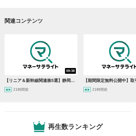
関連コンテンツ
動画再生エリア
1
09:38
動画再生エリアをクリックすると、動画を再生または
一時停止します。
【リニア＆新幹線関連株5選】静岡県知事の承認でリニア路線工事進展！北陸新幹線も「小浜・京都ルート」再決定！関連する注目の銘柄は？＜たけぞうNEWS＞
21時間前
21時間前
操作メニュー
2
動画再生エリアにマウスを乗せると表示されます。
再生/一時停止
3
動画を再生または一時停止します。
再生数ランキング
10秒戻し/10秒送り
4