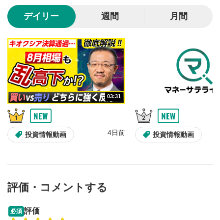
10秒、動画を巻き戻し/早送りします。
デイリー
週間
月間
シークバー
5
再生位置を示しています。再生したい位置をクリック
するとその位置から動画が再生されます。
画質/再生速度の設定
6
画質の選択/再生速度の変更ができます。
03:31
音量調整
7
スライダーを上下すると音量が調整できます。
4日前
全画面表示
8
投資情報動画
投資情報動画
動画が全画面で表示されます。再度クリックすると元
のサイズに戻ります。
評価・コメントする
13:33
14:57
評価
必須