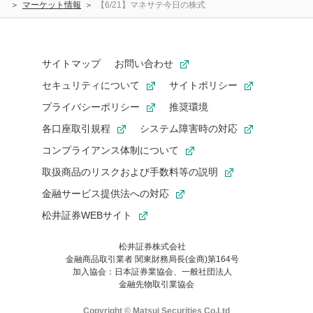
マーケット情報
【6/21】マネサテ今日の株式
サイトマップ
お問い合わせ
セキュリティについて
サイトポリシー
プライバシーポリシー
推奨環境
各口座取引規程
システム障害時の対応
コンプライアンス体制について
取扱商品のリスクおよび手数料等の説明
金融サービス提供法への対応
松井証券WEBサイト
松井証券株式会社
金融商品取引業者 関東財務局長(金商)第164号
お気に入り機能は松井証券の会員限定の機能です。
加入協会：日本証券業協会、一般社団法人
お気に入り登録いただくと、後からいつでもお気に入りのコンテ
金融先物取引業協会
ンツを一覧でご確認いただけます。
ご利用いただくには口座開設が必要です。
Copyright © Matsui Securities Co,Ltd