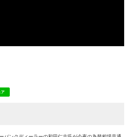
ェア
NE
ンターバンクディーラーの和田仁志氏が今夜の為替相場見通