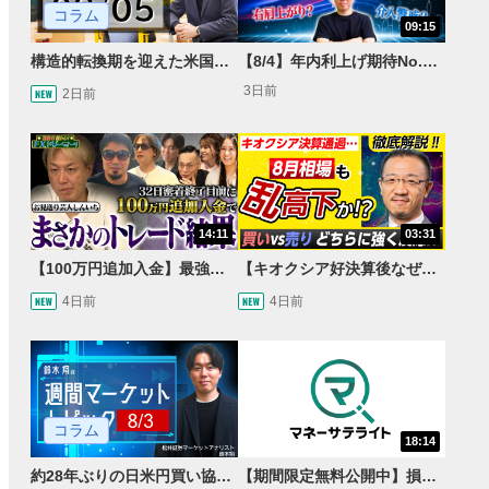
コラム
09:15
構造的転換期を迎えた米国市場 AIインフラ投資とFRBウォーシュ体制下の株式投資
【8/4】年内利上げ期待No.1！右肩上がりNZドル/円のトレード戦略【世界情勢からみるFXトレンド通貨ペア】
3日前
2日前
14:11
03:31
【100万円追加入金】最強億トレ軍団から学ぶ32日間！お見送り芸人しんいちのトレード成果は？【目指せ億トレ！FXドリーマー！#04】
【キオクシア好決算後なぜ乱高下!?】買い材料は自社株買いと株式分割/売りのサインとは…？
4日前
4日前
コラム
18:14
約28年ぶりの日米円買い協調介入 円安トレンドは転換するのか？
【期間限定無料公開中】損失を出し続けるお見送り芸人しんいち、Wemofを学ぶ【目指せ億トレ！FXドリーマー！#05】