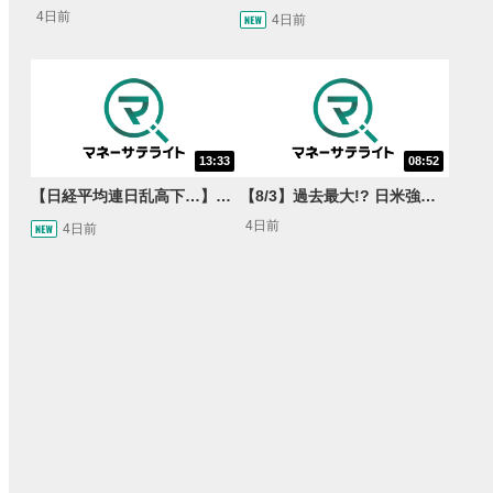
4日前
4日前
13:33
08:52
【日経平均連日乱高下…】AI株に異変⁉海外ファンド「大量売却」！AI料金値下げでNECに追い風！NTTも需給改善か＜店内信用残ランキング＞
【8/3】過去最大!? 日米強調為替介入 155円が当面の焦点か＜FX MARKET VIEW＞
4日前
4日前