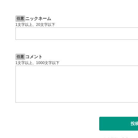
2ヶ月前
操作説明動画
4日前
投資情報動画
閉じる
ニックネーム
任意
1文字以上、20文字以下
コメント
任意
1文字以上、1000文字以下
投