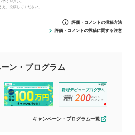
いでください。
うえ、投稿してください。
評価・コメントの投稿方法
評価・コメントの投稿に関する注意
ントの投稿方法
の
投稿に関する注意
目的として、各動画コンテンツに、評価およびコメントの投稿が
評価・コメントエリア
1
び投稿を行うものとしてください。
ペーン・
プログラム
星を押下すると1～5段階で評価できま
ちしております。
す。
す。
投稿するボタン
2
ん。当社は利用者より投稿された内容について一切の責任を負い
ださい。
星で評価をすると投稿できます。（お名
ルによって生じた損害に対して一切の責任を負いません。
前とコメントの入力は任意です）（※コメ
す。掲載されるまでに日数がかかる場合や掲載されない場合があ
ントは承認制です）
えできません。各動画コンテンツへの掲載をもって結果のご連絡
キャンペーン・プログラム一覧
動画の評価
3
合わせる場合がございます。
この動画の平均評価が表示されます。