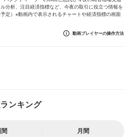
カル分析、注目経済指標など、今夜の取引に役立つ情報を
予定）※動画内で表示されるチャートや経済指標の画面
動画プレイヤーの操作方法
作方法
生エリア
リアをクリックすると、動画
は一時停止します。
ニュー
数ランキング
リアにマウスを乗せると表示
一時停止
週間
月間
または一時停止します。