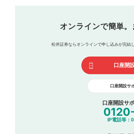
本動画コンテンツとは無関係の内容の投稿
他者への誹謗中傷や差別的表現投稿
公序良俗に反する内容の投稿
氏名、住所、電話番号など個人を特定できる情報の
オンラインで簡単。
閉
他のサイトへの誘導や営利目的、広告・宣伝を目的
他者の権利（商標、著作権、その他の知的財産権）
同一内容の多重投稿
松井証券ならオンラインで申し込みが完結
その他当社が不適切と判断した投稿
一度投稿した評価およびコメントの変更・削除はできませ
利用者は、利用者が投稿したコメントの著作権およびその
口座開
諾したものとします。また、利用者は、コメントに関する
コメントは、当社サービスの広告・宣伝、利用促進の目的で
口座開設サ
口座開設サポ
IP電話等：03-