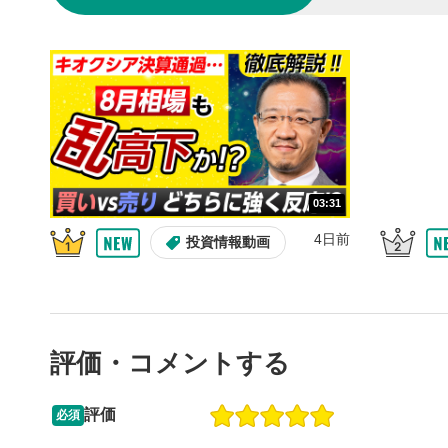
10秒戻
4
10秒、動画
シーク
5
再生位置を
置をクリッ
再生されま
画質/
6
03:31
画質の選択
4日前
投資情報動画
音量調
7
スライダー
ます。
評価・コメントする
全画面
8
動画が全画
ックすると
評価
必須
13:33
14:57