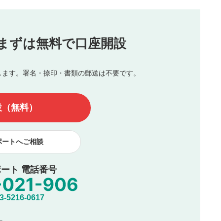
（最大評価は5.0です）
投稿
まずは無料で口座開設
じる
とした投稿
を侵害するような投稿
します。署名・捺印・書類の郵送は不要です。
んので、内容をご確認のうえ投稿してください。
他の著作権法上の全権利を当社に対して無償で利用することを承
設（無料）
著作者人格権を行使しないことに同意します。利用者が投稿した
、印刷物・WEBサイト・SNS等に掲載することがあります。
ポートへご相談
ート 電話番号
5216-0617