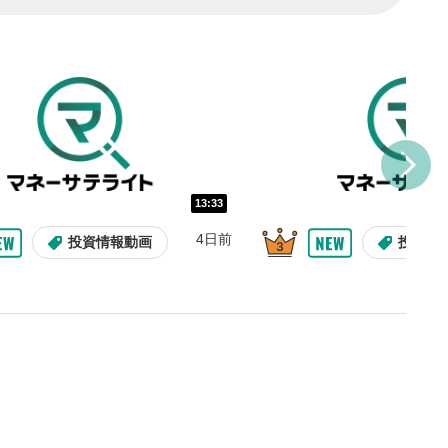
し/10秒送り
を巻き戻し/早送りします。
バー
示しています。再生したい位
クするとその位置から動画が
す。
再生速度の設定
13:33
/再生速度の変更ができます。
4日前
投資情報動画
投資情
整
を上下すると音量が調整でき
表示
面で表示されます。再度クリ
元のサイズに戻ります。
09:12
10:29