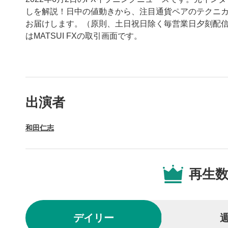
しを解説！日中の値動きから、注目通貨ペアのテクニ
お届けします。（原則、土日祝日除く毎営業日夕刻配信
はMATSUI FXの取引画面です。
動画プレイヤーの操
出演者
動画再
1
和田仁志
動画再生エ
を再生また
操作メ
2
再生
動画再生エ
されます。
再生/
3
デイリー
動画を再生