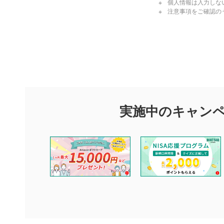
個人情報は入力しな
注意事項をご確認の
評価・コメ
評価・コメント
マネーサテライトでは利用者同士の情報交換・情報収集などを
できます。利用者は以下の注意事項をご理解のうえ、閲覧およ
実施中のキャン
他の利用者が動画を視聴される際の参考になるコメントをお待
なお、投稿をもって、本注意事項に同意されたものとみなしま
コメントの内容は、当社の公式な見解や意見ではありませ
ません。利用者ご自身の責任で閲覧および投稿を行ってく
当社は、利用者同士、もしくは利用者と第三者間のトラブ
評価およびコメントは当社にて審査のうえ、掲載となりま
ります。また、審査結果および結果の理由についてはお答
といたします。ご了承ください。
下記の項目に該当すると判断された投稿内容は、掲載を見