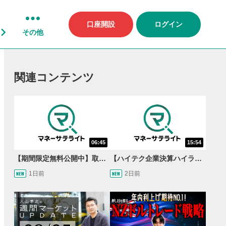
口座開設
ログイン
その他
関連コンテンツ
06:45
15:54
【期間限定無料公開中】取引量世界一の通貨ペアに優位性あり!?ドル/円&ユーロドルのテクニカルを検証！【JINのマンスリーFX戦略】
【ハイテク企業決算ハイライト】2027年分のメモリに売切れ報道!?＜米国マーケットダイジェスト8/5号＞
1日前
2日前