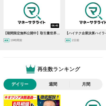
06:45
【期間限定無料公開中】取引量世界一の通貨ペアに優位性あり!?ドル/円&ユーロドルのテクニカルを検証！【JINのマンスリーFX戦略】
19時間前
2日前
動画再生エリア
1
動画再生エリアをクリックすると、動画を再生または
一時停止します。
再生数ランキング
操作メニュー
2
動画再生エリアにマウスを乗せると表示されます。
デイリー
週間
月間
再生/一時停止
3
動画を再生または一時停止します。
10秒戻し/10秒送り
4