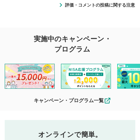
評価・コメントの投稿に関する注意
評価・コメントの
実施中のキャンペーン・
投稿に関する注意
プログラム
マネーサテライトでは利用者同士の情報交換・情報収集など
を目的として、各動画コンテンツに、評価およびコメントの
投稿ができます。利用者は以下の注意事項をご理解のうえ、
閲覧および投稿を行うものとしてください。
他の利用者が動画を視聴される際の参考になるコメントをお
待ちしております。
なお、投稿をもって、本注意事項に同意されたものとみなし
キャンペーン・プログラム一覧
ます。
コメントの内容は、当社の公式な見解や意見ではありま
評価・コメントエリア
1
せん。当社は利用者より投稿された内容について一切の責
星を押下すると1～5段階で評価できます。
任を負いません。利用者ご自身の責任で閲覧および投稿を
オンラインで簡単。
行ってください。
投稿するボタン
2