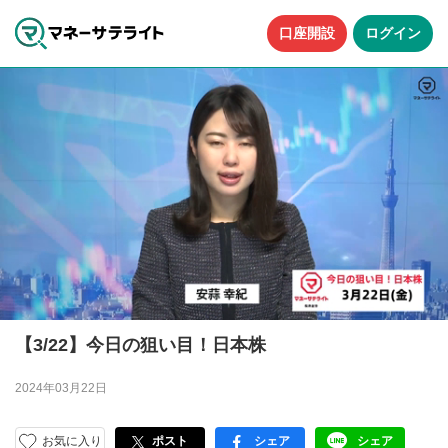
口座開設
ログイン
【3/22】今日の狙い目！日本株
2024年03月22日
お気に入り
ポスト
シェア
シェア
facebook
LINE