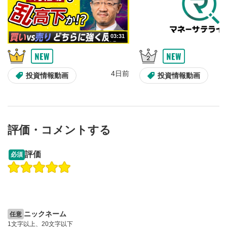
10秒、動画を巻き戻し/早送りします。
シークバー
5
03:31
再生位置を示しています。再生したい位置をクリック
するとその位置から動画が再生されます。
画質/再生速度の設定
6
4日前
投資情報動画
投資情報動画
画質の選択/再生速度の変更ができます。
音量調整
7
スライダーを上下すると音量が調整できます。
評価・コメントする
全画面表示
8
13:33
14:57
動画が全画面で表示されます。再度クリックすると元
評価
必須
のサイズに戻ります。
操作説明動画
操作説明動画
2ヶ月前
4日前
投資情報動画
投資情報動画
ニックネーム
任意
1文字以上、20文字以下