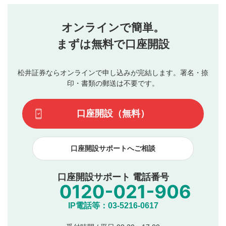
せん。当社は利用者より投稿された内容について一切の責
星を押下すると1～5段階で評価できます。
任を負いません。利用者ご自身の責任で閲覧および投稿を
オンラインで簡単。
行ってください。
投稿するボタン
2
当社は、利用者同士、もしくは利用者と第三者間のトラ
まずは無料で口座開設
星で評価をすると投稿できます。（お名前とコメント
ブルによって生じた損害に対して一切の責任を負いませ
の入力は任意です）（※コメントは承認制です）
ん。
評価およびコメントは当社にて審査のうえ、掲載となり
松井証券ならオンラインで申し込みが完結します。署名・捺
動画の評価
3
ます。掲載されるまでに日数がかかる場合や掲載されない
印・書類の郵送は不要です。
場合があります。また、審査結果および結果の理由につい
この動画の平均評価が表示されます。（最大評価は5.0
てはお答えできません。各動画コンテンツへの掲載をもっ
です）
口座開設（無料）
て結果のご連絡といたします。ご了承ください。
下記の項目に該当すると判断された投稿内容は、掲載を
見合わせる場合がございます。
口座開設サポートへご相談
本動画コンテンツとは無関係の内容の投稿
他者への誹謗中傷や差別的表現投稿
公序良俗に反する内容の投稿
口座開設サポート 電話番号
氏名、住所、電話番号など個人を特定できる情報の
投稿
他のサイトへの誘導や営利目的、広告・宣伝を目
IP電話等：03-5216-0617
的とした投稿
他者の権利（商標、著作権、その他の知的財産