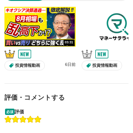
のサイズに戻ります。
03:31
6日前
投資情報動画
投資情報動画
評価・コメントする
13:33
14:57
評価
必須
操作説明動画
投資情報動画
操作説明動画
2ヶ月前
6日前
投資情報動画