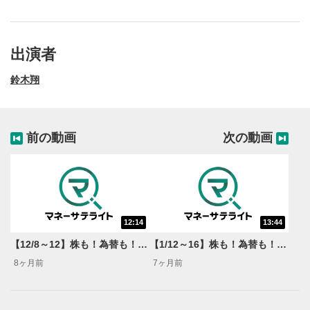
出演者
鈴木翔
前の動画
次の動画
12:14
13:44
動画再生エリア
1
【12/8～12】株も！為替も！サクッと！来週のマーケット見通し＜Next View＞
【1/12～16】株も！為替も！サクッと！来週のマーケット見通し＜Next View＞
動画再生エリアをクリックすると、動画を再生または
8ヶ月前
7ヶ月前
一時停止します。
操作メニュー
2