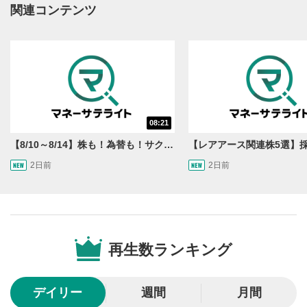
動画再生エリアにマウスを乗せると表示されます。
関連コンテンツ
再生/一時停止
3
動画を再生または一時停止します。
10秒戻し/10秒送り
4
10秒、動画を巻き戻し/早送りします。
シークバー
08:21
5
再生位置を示しています。再生したい位置をクリック
【8/10～8/14】株も！為替も！サクッと！来週のマーケット見通し＜Next View＞
するとその位置から動画が再生されます。
2日前
2日前
画質/再生速度の設定
6
画質の選択/再生速度の変更ができます。
音量調整
7
再生数ランキング
スライダーを上下すると音量が調整できます。
全画面表示
8
デイリー
週間
月間
動画が全画面で表示されます。再度クリックすると元