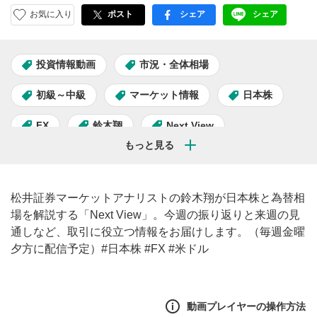
お気に入り
ポスト
シェア
シェア
facebook
LINE
投資情報動画
市況・全体相場
初級～中級
マーケット情報
日本株
FX
鈴木翔
Next View
松井証券マーケットアナリストの鈴木翔が日本株と為替相
場を解説する「Next View」。今週の振り返りと来週の見
通しなど、取引に役立つ情報をお届けします。（毎週金曜
夕方に配信予定）#日本株 #FX #米ドル
動画プレイヤーの操作方法