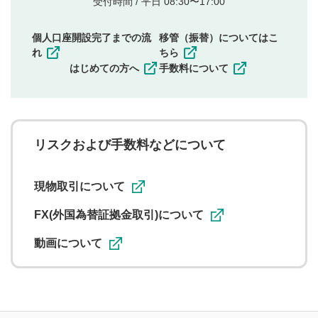
受付時間 / 平日 08:30〜17:00
権）を侵害するような投稿
同一内容の多重投稿
個人口座開設完了までの流
移管（振替）についてはこ
その他当社が不適切と判断した投稿
れ
ちら
一度投稿した評価およびコメントの変更・削除はできま
はじめての方へ
手数料について
せんので、内容をご確認のうえ投稿してください。
利用者は、利用者が投稿したコメントの著作権およびそ
の他の著作権法上の全権利を当社に対して無償で利用する
ことを承諾したものとします。また、利用者は、コメント
に関する著作者人格権を行使しないことに同意します。利
リスクおよび手数料などについて
用者が投稿したコメントは、当社サービスの広告・宣伝、
利用促進の目的で、印刷物・WEBサイト・SNS等に掲載す
ることがあります。
現物取引について
FX(外国為替証拠金取引)について
動画について