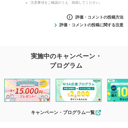
注意事項をご確認のうえ、投稿してください。
評価・コメントの投稿方法
評価・コメントの投稿に関する注意
評価・コメントの
実施中のキャンペーン・
投稿に関する注意
プログラム
マネーサテライトでは利用者同士の情報交換・情報収集など
を目的として、各動画コンテンツに、評価およびコメントの
投稿ができます。利用者は以下の注意事項をご理解のうえ、
閲覧および投稿を行うものとしてください。
他の利用者が動画を視聴される際の参考になるコメントをお
待ちしております。
なお、投稿をもって、本注意事項に同意されたものとみなし
キャンペーン・プログラム一覧
ます。
コメントの内容は、当社の公式な見解や意見ではありま
評価・コメントエリア
1