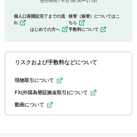
受付時間 / 平日 08:30〜17:00
権）を侵害するような投稿
同一内容の多重投稿
個人口座開設完了までの流
移管（振替）についてはこ
その他当社が不適切と判断した投稿
れ
ちら
一度投稿した評価およびコメントの変更・削除はできま
はじめての方へ
手数料について
せんので、内容をご確認のうえ投稿してください。
利用者は、利用者が投稿したコメントの著作権およびそ
の他の著作権法上の全権利を当社に対して無償で利用する
ことを承諾したものとします。また、利用者は、コメント
に関する著作者人格権を行使しないことに同意します。利
リスクおよび手数料などについて
用者が投稿したコメントは、当社サービスの広告・宣伝、
利用促進の目的で、印刷物・WEBサイト・SNS等に掲載す
ることがあります。
現物取引について
FX(外国為替証拠金取引)について
動画について