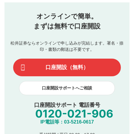
せん。当社は利用者より投稿された内容について一切の責
星を押下すると1～5段階で評価できます。
任を負いません。利用者ご自身の責任で閲覧および投稿を
オンラインで簡単。
行ってください。
投稿するボタン
2
当社は、利用者同士、もしくは利用者と第三者間のトラ
まずは無料で口座開設
星で評価をすると投稿できます。（お名前とコメント
ブルによって生じた損害に対して一切の責任を負いませ
の入力は任意です）（※コメントは承認制です）
ん。
評価およびコメントは当社にて審査のうえ、掲載となり
松井証券ならオンラインで申し込みが完結します。署名・捺
動画の評価
3
ます。掲載されるまでに日数がかかる場合や掲載されない
印・書類の郵送は不要です。
場合があります。また、審査結果および結果の理由につい
この動画の平均評価が表示されます。（最大評価は5.0
てはお答えできません。各動画コンテンツへの掲載をもっ
です）
口座開設（無料）
て結果のご連絡といたします。ご了承ください。
下記の項目に該当すると判断された投稿内容は、掲載を
見合わせる場合がございます。
口座開設サポートへご相談
本動画コンテンツとは無関係の内容の投稿
他者への誹謗中傷や差別的表現投稿
公序良俗に反する内容の投稿
口座開設サポート 電話番号
氏名、住所、電話番号など個人を特定できる情報の
投稿
他のサイトへの誘導や営利目的、広告・宣伝を目
IP電話等：03-5216-0617
的とした投稿
他者の権利（商標、著作権、その他の知的財産