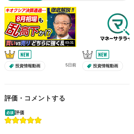
のサイズに戻ります。
03:31
5日前
投資情報動画
投資情報動画
評価・コメントする
13:33
14:57
評価
必須
操作説明動画
投資情報動画
操作説明動画
2ヶ月前
5日前
投資情報動画