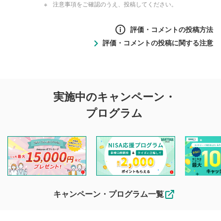
注意事項をご確認のうえ、投稿してください。
評価・コメントの投稿方法
評価・コメントの投稿に関する注意
評価・コメントの
実施中のキャンペーン・
投稿に関する注意
プログラム
マネーサテライトでは利用者同士の情報交換・情報収集など
を目的として、各動画コンテンツに、評価およびコメントの
投稿ができます。利用者は以下の注意事項をご理解のうえ、
閲覧および投稿を行うものとしてください。
他の利用者が動画を視聴される際の参考になるコメントをお
待ちしております。
なお、投稿をもって、本注意事項に同意されたものとみなし
キャンペーン・プログラム一覧
ます。
コメントの内容は、当社の公式な見解や意見ではありま
評価・コメントエリア
1