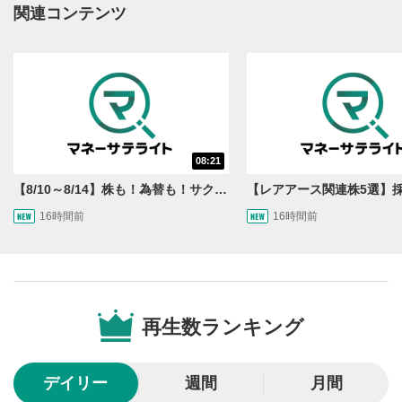
動画再生エリアにマウスを乗せると表示されます。
関連コンテンツ
再生/一時停止
3
動画を再生または一時停止します。
10秒戻し/10秒送り
4
10秒、動画を巻き戻し/早送りします。
シークバー
08:21
5
再生位置を示しています。再生したい位置をクリック
【8/10～8/14】株も！為替も！サクッと！来週のマーケット見通し＜Next View＞
するとその位置から動画が再生されます。
16時間前
16時間前
画質/再生速度の設定
6
画質の選択/再生速度の変更ができます。
音量調整
7
再生数ランキング
スライダーを上下すると音量が調整できます。
全画面表示
8
デイリー
週間
月間
動画が全画面で表示されます。再度クリックすると元