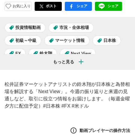
お気に入り
ポスト
シェア
シェア
facebook
LINE
投資情報動画
市況・全体相場
初級～中級
マーケット情報
日本株
FX
鈴木翔
Next View
松井証券マーケットアナリストの鈴木翔が日本株と為替相
場を解説する「Next View」。今週の振り返りと来週の見
通しなど、取引に役立つ情報をお届けします。（毎週金曜
夕方に配信予定）#日本株 #FX #米ドル
動画プレイヤーの操作方法