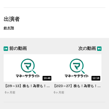
出演者
鈴木翔
前の動画
次の動画
10:48
12:18
動画再生エリア
1
【2/9～13】株も！為替も！サクッと！来週のマーケット見通し＜Next View＞
【2/23～27】株も！為替も！サクッと！来週のマーケット見通し＜Next View＞
動画再生エリアをクリックすると、動画を再生または
6ヶ月前
6ヶ月前
一時停止します。
操作メニュー
2