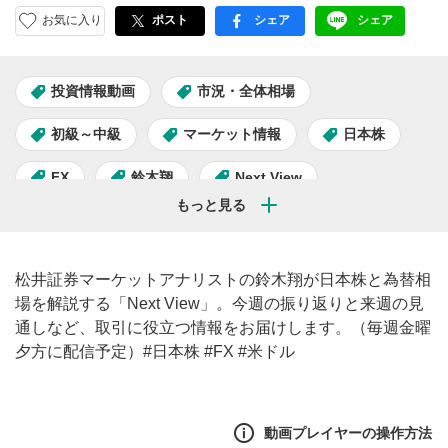
お気に入り
ポスト
シェア
シェア
facebook
LINE
投資情報動画
市況・全体相場
初級～中級
マーケット情報
日本株
FX
鈴木翔
Next View
松井証券マーケットアナリストの鈴木翔が日本株と為替相
場を解説する「Next View」。今週の振り返りと来週の見
通しなど、取引に役立つ情報をお届けします。（毎週金曜
夕方に配信予定）#日本株 #FX #米ドル
動画プレイヤーの操作方法