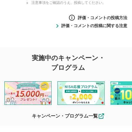
注意事項をご確認のうえ、投稿してください。
評価・コメントの投稿方法
評価・コメントの投稿に関する注意
評価・コメントの
実施中のキャンペーン・
投稿に関する注意
プログラム
マネーサテライトでは利用者同士の情報交換・情報収集など
を目的として、各動画コンテンツに、評価およびコメントの
投稿ができます。利用者は以下の注意事項をご理解のうえ、
閲覧および投稿を行うものとしてください。
他の利用者が動画を視聴される際の参考になるコメントをお
待ちしております。
なお、投稿をもって、本注意事項に同意されたものとみなし
キャンペーン・プログラム一覧
ます。
コメントの内容は、当社の公式な見解や意見ではありま
評価・コメントエリア
1