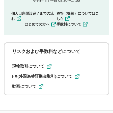
受付時間 / 平日 08:30〜17:00
権）を侵害するような投稿
同一内容の多重投稿
個人口座開設完了までの流
移管（振替）についてはこ
その他当社が不適切と判断した投稿
れ
ちら
一度投稿した評価およびコメントの変更・削除はできま
はじめての方へ
手数料について
せんので、内容をご確認のうえ投稿してください。
利用者は、利用者が投稿したコメントの著作権およびそ
の他の著作権法上の全権利を当社に対して無償で利用する
ことを承諾したものとします。また、利用者は、コメント
に関する著作者人格権を行使しないことに同意します。利
リスクおよび手数料などについて
用者が投稿したコメントは、当社サービスの広告・宣伝、
利用促進の目的で、印刷物・WEBサイト・SNS等に掲載す
ることがあります。
現物取引について
FX(外国為替証拠金取引)について
動画について