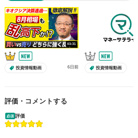
のサイズに戻ります。
03:31
6日前
投資情報動画
投資情報動画
評価・コメントする
13:33
14:57
評価
必須
操作説明動画
投資情報動画
操作説明動画
2ヶ月前
6日前
投資情報動画