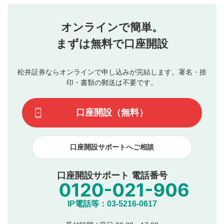
せん。当社は利用者より投稿された内容について一切の責
星を押下すると1～5段階で評価できます。
任を負いません。利用者ご自身の責任で閲覧および投稿を
オンラインで簡単。
行ってください。
投稿するボタン
2
当社は、利用者同士、もしくは利用者と第三者間のトラ
まずは無料で口座開設
星で評価をすると投稿できます。（お名前とコメント
ブルによって生じた損害に対して一切の責任を負いませ
の入力は任意です）（※コメントは承認制です）
ん。
評価およびコメントは当社にて審査のうえ、掲載となり
松井証券ならオンラインで申し込みが完結します。署名・捺
動画の評価
3
ます。掲載されるまでに日数がかかる場合や掲載されない
印・書類の郵送は不要です。
場合があります。また、審査結果および結果の理由につい
この動画の平均評価が表示されます。（最大評価は5.0
てはお答えできません。各動画コンテンツへの掲載をもっ
です）
口座開設（無料）
て結果のご連絡といたします。ご了承ください。
下記の項目に該当すると判断された投稿内容は、掲載を
見合わせる場合がございます。
口座開設サポートへご相談
本動画コンテンツとは無関係の内容の投稿
他者への誹謗中傷や差別的表現投稿
公序良俗に反する内容の投稿
口座開設サポート 電話番号
氏名、住所、電話番号など個人を特定できる情報の
投稿
他のサイトへの誘導や営利目的、広告・宣伝を目
IP電話等：03-5216-0617
的とした投稿
他者の権利（商標、著作権、その他の知的財産