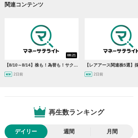
動画再生エリアにマウスを乗せると表示されます。
関連コンテンツ
再生/一時停止
3
動画を再生または一時停止します。
10秒戻し/10秒送り
4
10秒、動画を巻き戻し/早送りします。
シークバー
08:21
5
再生位置を示しています。再生したい位置をクリック
【8/10～8/14】株も！為替も！サクッと！来週のマーケット見通し＜Next View＞
するとその位置から動画が再生されます。
2日前
2日前
画質/再生速度の設定
6
画質の選択/再生速度の変更ができます。
音量調整
7
再生数ランキング
スライダーを上下すると音量が調整できます。
全画面表示
8
デイリー
週間
月間
動画が全画面で表示されます。再度クリックすると元