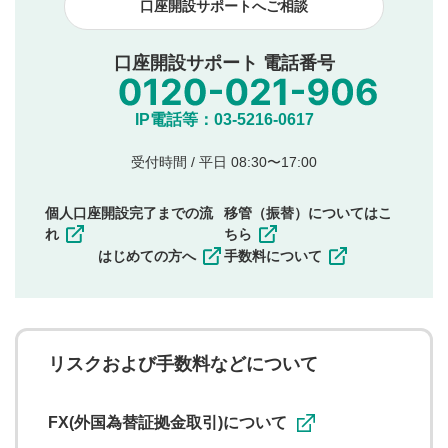
口座開設サポートへご相談
本動画コンテンツとは無関係の内容の投稿
他者への誹謗中傷や差別的表現投稿
公序良俗に反する内容の投稿
口座開設サポート 電話番号
氏名、住所、電話番号など個人を特定できる情報の
投稿
他のサイトへの誘導や営利目的、広告・宣伝を目
IP電話等：03-5216-0617
的とした投稿
他者の権利（商標、著作権、その他の知的財産
受付時間 / 平日 08:30〜17:00
権）を侵害するような投稿
同一内容の多重投稿
個人口座開設完了までの流
移管（振替）についてはこ
その他当社が不適切と判断した投稿
れ
ちら
一度投稿した評価およびコメントの変更・削除はできま
はじめての方へ
手数料について
せんので、内容をご確認のうえ投稿してください。
利用者は、利用者が投稿したコメントの著作権およびそ
の他の著作権法上の全権利を当社に対して無償で利用する
ことを承諾したものとします。また、利用者は、コメント
に関する著作者人格権を行使しないことに同意します。利
リスクおよび手数料などについて
用者が投稿したコメントは、当社サービスの広告・宣伝、
利用促進の目的で、印刷物・WEBサイト・SNS等に掲載す
ることがあります。
FX(外国為替証拠金取引)について