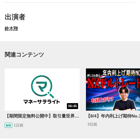
出演者
鈴木翔
関連コンテンツ
動画再生エリア
1
06:45
動画再生エリアをクリックすると、動画を再生または
一時停止します。
【期間限定無料公開中】取引量世界一の通貨ペアに優位性あり!?ドル/円&ユーロドルのテクニカルを検証！【JINのマンスリーFX戦略】
3日前
1日前
操作メニュー
2
動画再生エリアにマウスを乗せると表示されます。