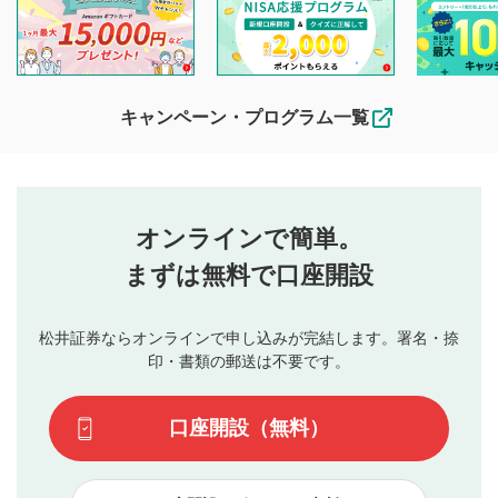
投稿ができます。利用者は以下の注意事項をご理解のうえ、
閲覧および投稿を行うものとしてください。
他の利用者が動画を視聴される際の参考になるコメントをお
待ちしております。
なお、投稿をもって、本注意事項に同意されたものとみなし
キャンペーン・プログラム一覧
ます。
コメントの内容は、当社の公式な見解や意見ではありま
評価・コメントエリア
1
せん。当社は利用者より投稿された内容について一切の責
星を押下すると1～5段階で評価できます。
任を負いません。利用者ご自身の責任で閲覧および投稿を
オンラインで簡単。
行ってください。
投稿するボタン
2
当社は、利用者同士、もしくは利用者と第三者間のトラ
まずは無料で口座開設
星で評価をすると投稿できます。（お名前とコメント
ブルによって生じた損害に対して一切の責任を負いませ
の入力は任意です）（※コメントは承認制です）
ん。
評価およびコメントは当社にて審査のうえ、掲載となり
松井証券ならオンラインで申し込みが完結します。署名・捺
動画の評価
3
ます。掲載されるまでに日数がかかる場合や掲載されない
印・書類の郵送は不要です。
場合があります。また、審査結果および結果の理由につい
この動画の平均評価が表示されます。（最大評価は5.0
てはお答えできません。各動画コンテンツへの掲載をもっ
です）
口座開設（無料）
て結果のご連絡といたします。ご了承ください。
下記の項目に該当すると判断された投稿内容は、掲載を
見合わせる場合がございます。