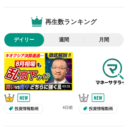
再生/一時停止
3
動画を再生または一時停止します。
再生数ランキング
10秒戻し/10秒送り
4
10秒、動画を巻き戻し/早送りします。
デイリー
週間
月間
シークバー
5
再生位置を示しています。再生したい位置をクリック
するとその位置から動画が再生されます。
画質/再生速度の設定
6
画質の選択/再生速度の変更ができます。
03:31
音量調整
7
スライダーを上下すると音量が調整できます。
4日前
全画面表示
8
投資情報動画
投資情報動画
動画が全画面で表示されます。再度クリックすると元
のサイズに戻ります。