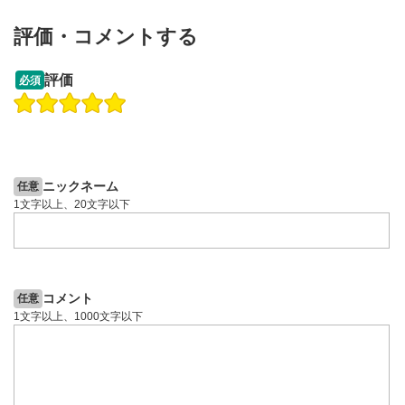
評価・コメントする
13:33
14:57
評価
必須
操作説明動画
投資情報動画
操作説明動画
2ヶ月前
4日前
投資情報動画
ニックネーム
任意
1文字以上、20文字以下
コメント
任意
1文字以上、1000文字以下