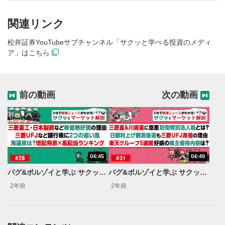
関連リンク
松井証券YouTubeサブチャンネル「サクッと学べる投資のメディ
ア」はこちら
前の動画
次の動画
04:45
04:49
動画再生エリア
1
パグ&ボルゾイと学ぶ サクッとマーケット解説#28
パグ&ボルゾイと学ぶ サクッとマーケット解説#31
動画再生エリアをクリックすると、動画を再生または
一時停止します。
2年前
2年前
動画タイトル
2
動画タイトルが表示されます。クリックすると