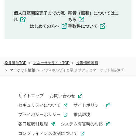
権）を侵害するような投稿
同一内容の多重投稿
個人口座開設完了までの流
移管（振替）についてはこ
その他当社が不適切と判断した投稿
れ
ちら
一度投稿した評価およびコメントの変更・削除はできま
はじめての方へ
手数料について
せんので、内容をご確認のうえ投稿してください。
利用者は、利用者が投稿したコメントの著作権およびそ
の他の著作権法上の全権利を当社に対して無償で利用する
ことを承諾したものとします。また、利用者は、コメント
に関する著作者人格権を行使しないことに同意します。利
松井証券TOP
マネーサテライトTOP
投資情報動画
用者が投稿したコメントは、当社サービスの広告・宣伝、
利用促進の目的で、印刷物・WEBサイト・SNS等に掲載す
マーケット情報
パグ&ボルゾイと学ぶ サクッとマーケット解説#30
ることがあります。
サイトマップ
お問い合わせ
セキュリティについて
サイトポリシー
プライバシーポリシー
推奨環境
各口座取引規程
システム障害時の対応
コンプライアンス体制について