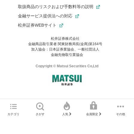
取扱商品のリスクおよび手数料等の説明
金融サービス提供法への対応
松井証券WEBサイト
松井証券株式会社
金融商品取引業者 関東財務局長(金商)第164号
お気に入り機能は松井証券の会員限定の機能です。
加入協会：日本証券業協会、一般社団法人
お気に入り登録いただくと、後からいつでもお気に入りのコンテ
金融先物取引業協会
ンツを一覧でご確認いただけます。
ご利用いただくには口座開設が必要です。
Copyright © Matsui Securities Co,Ltd
すでに松井証券の口座をお持ちでお気に入り登録ができない場合
はご利用の端末で一度ログインしてください。
口座開設(無料)
ご利用の環境(Internet Explorer)は、本サイトの
推奨環境外
のた
マネーサテライトのWEBサイトへようこそ
め、
一部の機能が正常に動作しない可能性があります。
ログイン
直前にご覧いただいていたWEBサイトは、当社が作成したもので
カテゴリ
さがす
その他
人気
会員限定
Microsoft Edge
などをご利用ください。
はありません。
そこに掲載されている感想や評価はあくまでもWEBサイトの作成
口座開設サポート 電話番号
者によるもので、当社が関与するものではありません。