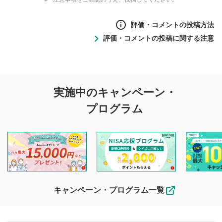
評価・コメントの投稿方法
評価・コメントの投稿に関する注意
評価・コメントの
実施中のキャンペーン・
投稿に関する注意
プログラム
マネーサテライトでは利用者同士の情報交換・情報収集など
を目的として、各動画コンテンツに、評価およびコメントの
投稿ができます。利用者は以下の注意事項をご理解のうえ、
閲覧および投稿を行うものとしてください。
他の利用者が動画を視聴される際の参考になるコメントをお
待ちしております。
なお、投稿をもって、本注意事項に同意されたものとみなし
キャンペーン・プログラム一覧
ます。
コメントの内容は、当社の公式な見解や意見ではありま
評価・コメントエリア
1