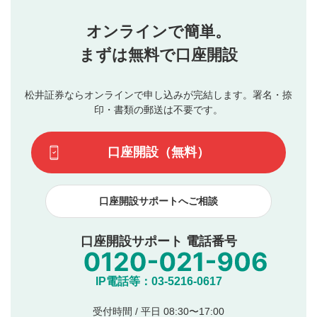
せん。当社は利用者より投稿された内容について一切の責
星を押下すると1～5段階で評価できます。
任を負いません。利用者ご自身の責任で閲覧および投稿を
オンラインで簡単。
行ってください。
投稿するボタン
2
当社は、利用者同士、もしくは利用者と第三者間のトラ
まずは無料で口座開設
星で評価をすると投稿できます。（お名前とコメント
ブルによって生じた損害に対して一切の責任を負いませ
の入力は任意です）（※コメントは承認制です）
ん。
評価およびコメントは当社にて審査のうえ、掲載となり
松井証券ならオンラインで申し込みが完結します。署名・捺
動画の評価
3
ます。掲載されるまでに日数がかかる場合や掲載されない
印・書類の郵送は不要です。
場合があります。また、審査結果および結果の理由につい
この動画の平均評価が表示されます。（最大評価は5.0
てはお答えできません。各動画コンテンツへの掲載をもっ
です）
口座開設（無料）
て結果のご連絡といたします。ご了承ください。
下記の項目に該当すると判断された投稿内容は、掲載を
見合わせる場合がございます。
口座開設サポートへご相談
本動画コンテンツとは無関係の内容の投稿
他者への誹謗中傷や差別的表現投稿
公序良俗に反する内容の投稿
口座開設サポート 電話番号
氏名、住所、電話番号など個人を特定できる情報の
投稿
他のサイトへの誘導や営利目的、広告・宣伝を目
IP電話等：03-5216-0617
的とした投稿
他者の権利（商標、著作権、その他の知的財産
受付時間 / 平日 08:30〜17:00