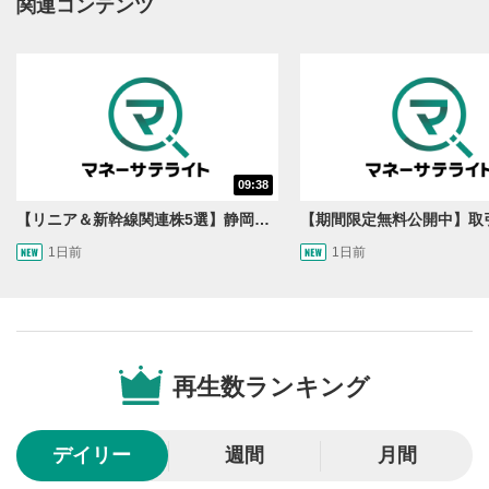
関連コンテンツ
YouTubeサイトに移動します。
後で見る
3
クリックするとYouTubeの「後で見る」の再生リスト
に追加されます。
スマートフォンで視聴の場合は動画再生エリア右上のメニュ
ー内にあります。
共有
09:38
4
【リニア＆新幹線関連株5選】静岡県知事の承認でリニア路線工事進展！北陸新幹線も「小浜・京都ルート」再決定！関連する注目の銘柄は？＜たけぞうNEWS＞
SNSやメールなどで動画を共有・シェアすることがで
きます。
1日前
1日前
スマートフォンで視聴の場合は動画再生エリア右上のメニュ
ー内にあります。
シークバー
5
再生位置を示しています。再生したい位置をクリック
するとその位置から動画が再生されます。
再生数ランキング
再生ボタン
6
動画が再生または一時停止します。
デイリー
週間
月間