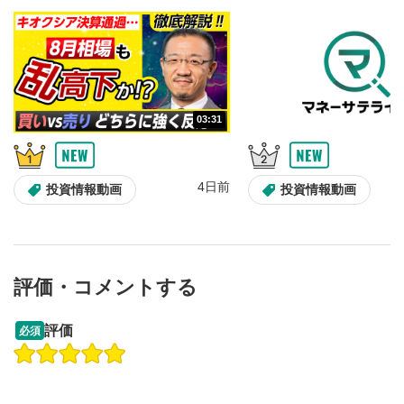
音量調整
7
スライダーを上下すると音量が調整できます。
スマートフォンで視聴の場合は端末の音量調節ボタンを利用
してください。
字幕設定
8
03:31
クリックすると字幕を付けることができます。
字幕は自動生成です。
スマートフォンで視聴の場合は画面右下の設定(歯車マーク)
より選択できます。
4日前
投資情報動画
投資情報動画
再生速度/画質の設定
9
画質の選択/再生速度の変更ができます。
スマートフォンで視聴の場合は画面右下の設定(歯車マーク)
より選択できます。
評価・コメントする
YouTubeリンク
10
クリックするとYouTubeサイトに移動します。
13:33
14:57
評価
必須
操作説明動画
投資情報動画
操作説明動画
全画面表示
11
2ヶ月前
動画が全画面で表示されます。再度クリックすると元
4日前
投資情報動画