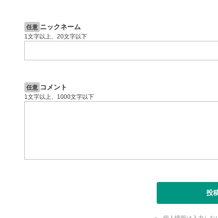
スマートフ
2ヶ月前
操作説明動画
4日前
節ボタンを
投資情報動画
字幕設
8
ニックネーム
任意
1文字以上、20文字以下
クリックす
ます。
字幕は自動
スマートフ
定(歯車マ
コメント
任意
再生速
9
1文字以上、1000文字以下
画質の選択
スマートフ
定(歯車マ
YouT
10
クリックする
ます。
全画面
11
投
動画が全画
ックすると