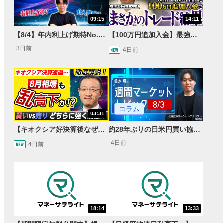
09:15
14:11
【8/4】年内利上げ期待No.1！右肩上がりNZドル/円のトレード戦略【世界情勢からみるFXトレンド通貨ペア】
【100万円追加入金】最強億トレ軍団から学ぶ32日間！お見送り芸人しんいちのトレード成果は？【目指せ億トレ！FXドリーマー！#04】
3日前
4日前
コラム
03:31
【キオクシア好決算後なぜ乱高下!?】買い材料は自社株買いと株式分割/売りのサインとは…？
約28年ぶりの日米円買い協調介入 円安トレンドは転換するのか？
4日前
4日前
18:14
13:33