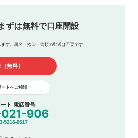
投稿
まずは無料で口座開設
じる
とした投稿
を侵害するような投稿
します。署名・捺印・書類の郵送は不要です。
んので、内容をご確認のうえ投稿してください。
他の著作権法上の全権利を当社に対して無償で利用することを承
設（無料）
著作者人格権を行使しないことに同意します。利用者が投稿した
、印刷物・WEBサイト・SNS等に掲載することがあります。
ポートへご相談
ート 電話番号
5216-0617