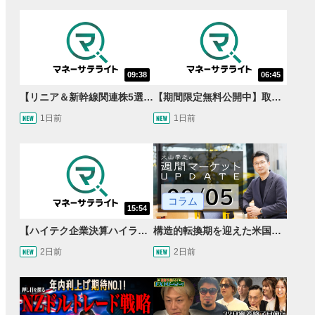
09:38
06:45
【リニア＆新幹線関連株5選】静岡県知事の承認でリニア路線工事進展！北陸新幹線も「小浜・京都ルート」再決定！関連する注目の銘柄は？＜たけぞうNEWS＞
【期間限定無料公開中】取引量世界一の通貨ペアに優位性あり!?ドル/円&ユーロドルのテクニカルを検証！【JINのマンスリーFX戦略】
1日前
1日前
コラム
15:54
【ハイテク企業決算ハイライト】2027年分のメモリに売切れ報道!?＜米国マーケットダイジェスト8/5号＞
構造的転換期を迎えた米国市場 AIインフラ投資とFRBウォーシュ体制下の株式投資
2日前
2日前