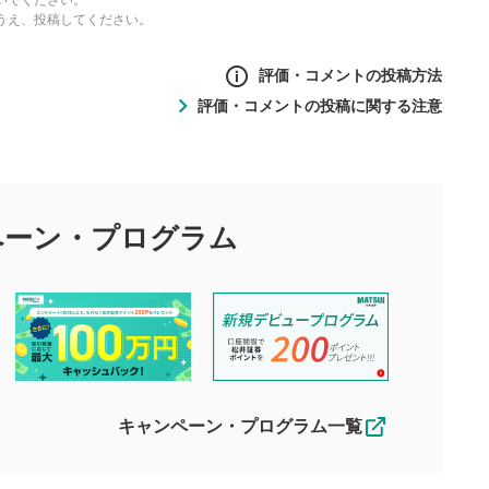
いでください。
うえ、投稿してください。
評価・コメントの投稿方法
評価・コメントの投稿に関する注意
ントの投稿方法
の
投稿に関する注意
目的として、各動画コンテンツに、評価およびコメントの投稿が
評価・コメントエリア
1
び投稿を行うものとしてください。
ペーン・
プログラム
星を押下すると1～5段階で評価できま
ちしております。
す。
す。
投稿するボタン
2
ん。当社は利用者より投稿された内容について一切の責任を負い
ださい。
星で評価をすると投稿できます。（お名
ルによって生じた損害に対して一切の責任を負いません。
前とコメントの入力は任意です）（※コメ
す。掲載されるまでに日数がかかる場合や掲載されない場合があ
ントは承認制です）
えできません。各動画コンテンツへの掲載をもって結果のご連絡
キャンペーン・プログラム一覧
動画の評価
3
合わせる場合がございます。
この動画の平均評価が表示されます。
（最大評価は5.0です）