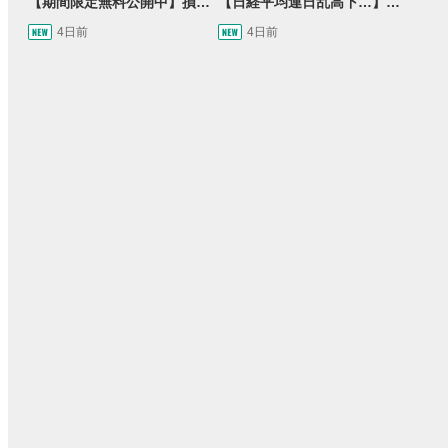
【期間限定無料公開中】損失を出し続けるお見送り芸人しんいち、Wemofを学ぶ【目指せ億トレ！FXドリーマー！#05】
【日経平均連日乱高下…】AI株に異変⁉海外ファンド「大量売却」！AI料金値下げでNECに追い風！NTTも需給改善か＜店内信用残ランキング＞
4日前
4日前
15:54
14:57
2ヶ月前
操作説明動画
2日前
報動画
03:31
11:32
14:57
05:11