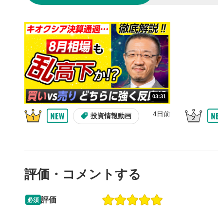
の再生リス
スマートフ
ア右上のメ
共有
4
SNSやメー
することが
スマートフ
ア右上のメ
03:31
シーク
5
再生位置を
4日前
投資情報動画
置をクリッ
再生されま
再生ボ
6
動画が再生
評価・コメントする
音量調
7
スライダー
評価
必須
ます。
13:33
14:57