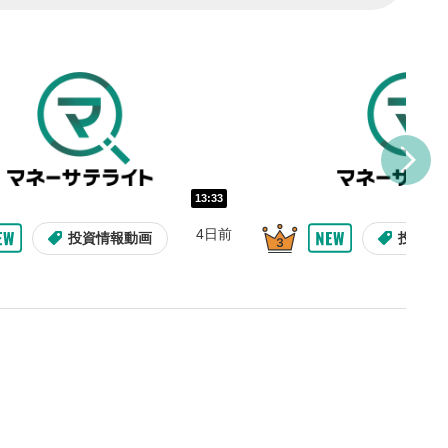
トに追加されます。
ォンで視聴の場合は動画再生エリ
ニュー内にあります。
ルなどで動画を共有・シェア
できます。
ォンで視聴の場合は動画再生エリ
ニュー内にあります。
バー
13:33
示しています。再生したい位
4日前
投資情報動画
投資情
クするとその位置から動画が
す。
タン
または一時停止します。
整
を上下すると音量が調整でき
09:12
10:29