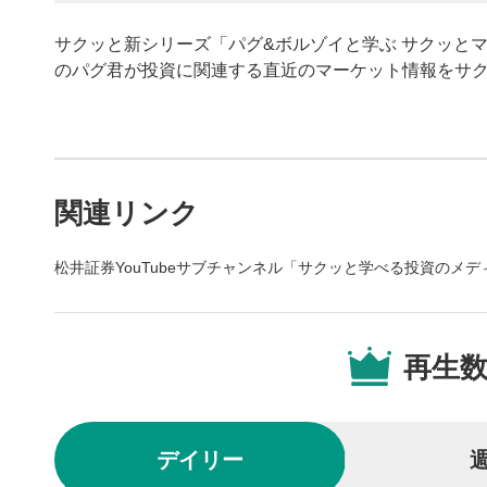
サクッと新シリーズ「パグ&ボルゾイと学ぶ サクッと
のパグ君が投資に関連する直近のマーケット情報をサ
動画プレイヤーの操
関連リンク
動画再
1
松井証券YouTubeサブチャンネル「サクッと学べる投資のメ
動画再生エ
を再生また
動画タ
2
再生
動画タイト
するとYou
後で見
3
デイリー
クリックする