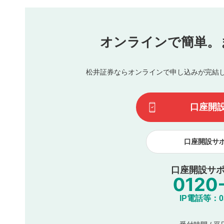
本動画コンテンツとは無関係の内容の投稿
他者への誹謗中傷や差別的表現投稿
公序良俗に反する内容の投稿
氏名、住所、電話番号など個人を特定できる情報の
オンラインで簡単。
閉
他のサイトへの誘導や営利目的、広告・宣伝を目的
他者の権利（商標、著作権、その他の知的財産権）
同一内容の多重投稿
松井証券ならオンラインで申し込みが完結
その他当社が不適切と判断した投稿
一度投稿した評価およびコメントの変更・削除はできませ
利用者は、利用者が投稿したコメントの著作権およびその
口座開
諾したものとします。また、利用者は、コメントに関する
コメントは、当社サービスの広告・宣伝、利用促進の目的で
口座開設サ
口座開設サポ
IP電話等：03-