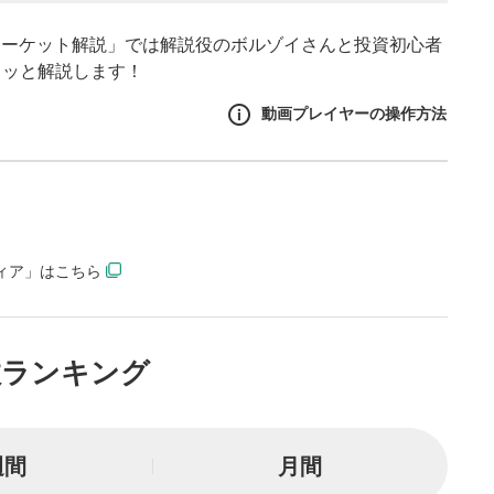
マーケット解説」では解説役のボルゾイさんと投資初心者
クッと解説します！
動画プレイヤーの操作方法
作方法
生エリア
ディア」はこちら
リアをクリックすると、動画
は一時停止します。
イトル
数ランキング
ルが表示されます。クリック
Tubeサイトに移動します。
る
週間
月間
とYouTubeの「後で見る」