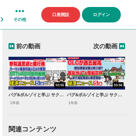
口座開設
ログイン
その他
前の動画
次の動画
03:55
03:56
パグ&ボルゾイと学ぶ サクッとマーケット解説#61
パグ&ボルゾイと学ぶ サクッとマーケット解説#63
1年前
1年前
関連コンテンツ