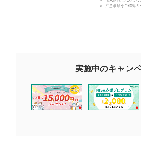
個人情報は入力しな
注意事項をご確認の
閉じる
評価・コメ
評価・コメント
マネーサテライトでは利用者同士の情報交換・情報収集などを
できます。利用者は以下の注意事項をご理解のうえ、閲覧およ
実施中のキャン
他の利用者が動画を視聴される際の参考になるコメントをお待
なお、投稿をもって、本注意事項に同意されたものとみなしま
コメントの内容は、当社の公式な見解や意見ではありませ
ません。利用者ご自身の責任で閲覧および投稿を行ってく
当社は、利用者同士、もしくは利用者と第三者間のトラブ
評価およびコメントは当社にて審査のうえ、掲載となりま
ります。また、審査結果および結果の理由についてはお答
といたします。ご了承ください。
下記の項目に該当すると判断された投稿内容は、掲載を見