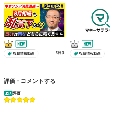
音量調整
7
スライダーを上下すると音量が調整できます。
スマートフォンで視聴の場合は端末の音量調節ボタンを利用
してください。
字幕設定
8
03:31
クリックすると字幕を付けることができます。
字幕は自動生成です。
スマートフォンで視聴の場合は画面右下の設定(歯車マーク)
より選択できます。
5日前
投資情報動画
投資情報動画
再生速度/画質の設定
9
画質の選択/再生速度の変更ができます。
スマートフォンで視聴の場合は画面右下の設定(歯車マーク)
より選択できます。
評価・コメントする
YouTubeリンク
10
クリックするとYouTubeサイトに移動します。
13:33
14:57
評価
必須
操作説明動画
投資情報動画
操作説明動画
全画面表示
11
2ヶ月前
動画が全画面で表示されます。再度クリックすると元
5日前
投資情報動画