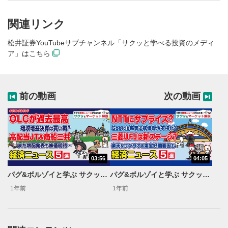
関連リンク
松井証券YouTubeサブチャンネル「サクッと学べる投資のメディ
ア」はこちら
前の動画
次の動画
03:56
04:05
動画再生エリア
1
パグ&ボルゾイと学ぶ サクッとマーケット解説#63
パグ&ボルゾイと学ぶ サクッとマーケット解説#65
動画再生エリアをクリックすると、動画を再生または
一時停止します。
1年前
1年前
動画タイトル
2
動画タイトルが表示されます。クリックすると