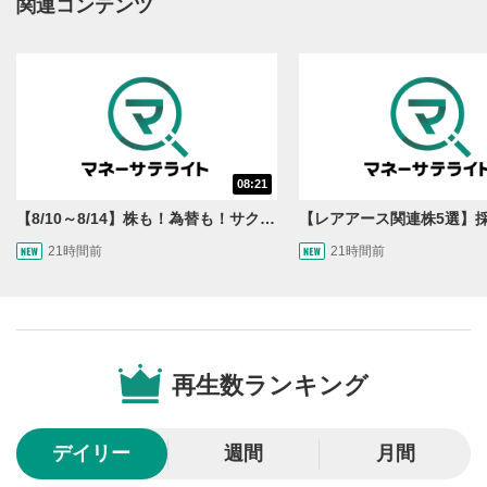
関連コンテンツ
YouTubeサイトに移動します。
後で見る
3
クリックするとYouTubeの「後で見る」の再生リスト
に追加されます。
スマートフォンで視聴の場合は動画再生エリア右上のメニュ
ー内にあります。
共有
08:21
4
【8/10～8/14】株も！為替も！サクッと！来週のマーケット見通し＜Next View＞
SNSやメールなどで動画を共有・シェアすることがで
きます。
21時間前
21時間前
スマートフォンで視聴の場合は動画再生エリア右上のメニュ
ー内にあります。
シークバー
5
再生位置を示しています。再生したい位置をクリック
するとその位置から動画が再生されます。
再生数ランキング
再生ボタン
6
動画が再生または一時停止します。
デイリー
週間
月間