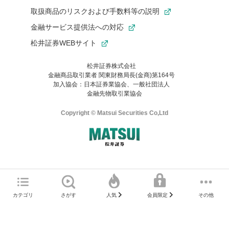
取扱商品のリスクおよび手数料等の説明
金融サービス提供法への対応
松井証券WEBサイト
松井証券株式会社
金融商品取引業者 関東財務局長(金商)第164号
お気に入り機能は松井証券の会員限定の機能です。
加入協会：日本証券業協会、一般社団法人
お気に入り登録いただくと、後からいつでもお気に入りのコンテ
金融先物取引業協会
ンツを一覧でご確認いただけます。
ご利用いただくには口座開設が必要です。
Copyright © Matsui Securities Co,Ltd
すでに松井証券の口座をお持ちでお気に入り登録ができない場合
はご利用の端末で一度ログインしてください。
口座開設(無料)
ご利用の環境(Internet Explorer)は、本サイトの
推奨環境外
のた
マネーサテライトのWEBサイトへようこそ
め、
一部の機能が正常に動作しない可能性があります。
ログイン
直前にご覧いただいていたWEBサイトは、当社が作成したもので
カテゴリ
さがす
その他
人気
会員限定
Microsoft Edge
などをご利用ください。
はありません。
そこに掲載されている感想や評価はあくまでもWEBサイトの作成
口座開設サポート 電話番号
者によるもので、当社が関与するものではありません。