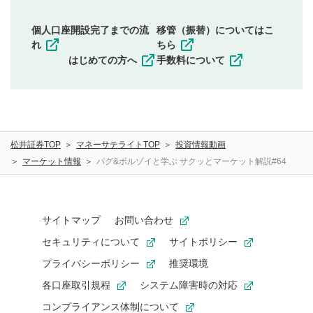
権）を侵害するような投稿
同一内容の多重投稿
個人口座開設完了までの流
移管（振替）についてはこ
その他当社が不適切と判断した投稿
れ
ちら
一度投稿した評価およびコメントの変更・削除はできま
はじめての方へ
手数料について
せんので、内容をご確認のうえ投稿してください。
利用者は、利用者が投稿したコメントの著作権およびそ
の他の著作権法上の全権利を当社に対して無償で利用する
ことを承諾したものとします。また、利用者は、コメント
に関する著作者人格権を行使しないことに同意します。利
松井証券TOP
マネーサテライトTOP
投資情報動画
用者が投稿したコメントは、当社サービスの広告・宣伝、
利用促進の目的で、印刷物・WEBサイト・SNS等に掲載す
マーケット情報
パグ&ボルゾイと学ぶ サクッとマーケット解説#64
ることがあります。
サイトマップ
お問い合わせ
セキュリティについて
サイトポリシー
プライバシーポリシー
推奨環境
各口座取引規程
システム障害時の対応
コンプライアンス体制について