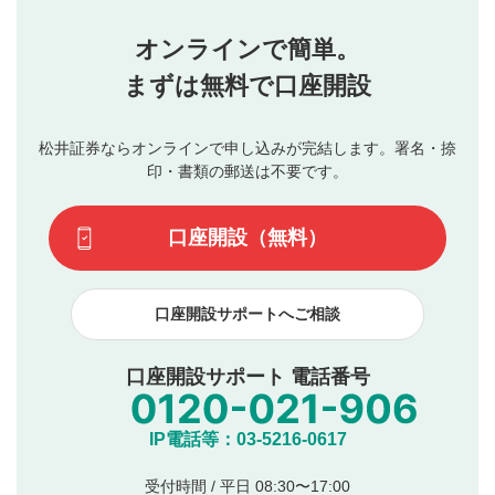
せん。当社は利用者より投稿された内容について一切の責
星を押下すると1～5段階で評価できます。
任を負いません。利用者ご自身の責任で閲覧および投稿を
オンラインで簡単。
行ってください。
投稿するボタン
2
当社は、利用者同士、もしくは利用者と第三者間のトラ
まずは無料で口座開設
星で評価をすると投稿できます。（お名前とコメント
ブルによって生じた損害に対して一切の責任を負いませ
の入力は任意です）（※コメントは承認制です）
ん。
評価およびコメントは当社にて審査のうえ、掲載となり
松井証券ならオンラインで申し込みが完結します。署名・捺
動画の評価
3
ます。掲載されるまでに日数がかかる場合や掲載されない
印・書類の郵送は不要です。
場合があります。また、審査結果および結果の理由につい
この動画の平均評価が表示されます。（最大評価は5.0
てはお答えできません。各動画コンテンツへの掲載をもっ
です）
口座開設（無料）
て結果のご連絡といたします。ご了承ください。
下記の項目に該当すると判断された投稿内容は、掲載を
見合わせる場合がございます。
口座開設サポートへご相談
本動画コンテンツとは無関係の内容の投稿
他者への誹謗中傷や差別的表現投稿
公序良俗に反する内容の投稿
口座開設サポート 電話番号
氏名、住所、電話番号など個人を特定できる情報の
投稿
他のサイトへの誘導や営利目的、広告・宣伝を目
IP電話等：03-5216-0617
的とした投稿
他者の権利（商標、著作権、その他の知的財産
受付時間 / 平日 08:30〜17:00