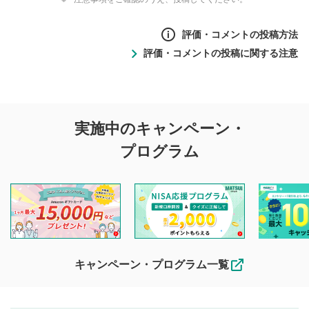
評価・コメントの投稿方法
評価・コメントの投稿に関する注意
評価・コメントの
実施中のキャンペーン・
投稿に関する注意
プログラム
マネーサテライトでは利用者同士の情報交換・情報収集など
を目的として、各動画コンテンツに、評価およびコメントの
投稿ができます。利用者は以下の注意事項をご理解のうえ、
閲覧および投稿を行うものとしてください。
他の利用者が動画を視聴される際の参考になるコメントをお
待ちしております。
なお、投稿をもって、本注意事項に同意されたものとみなし
キャンペーン・プログラム一覧
ます。
コメントの内容は、当社の公式な見解や意見ではありま
評価・コメントエリア
1