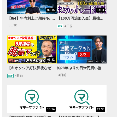
09:15
14:11
【8/4】年内利上げ期待No.1！右肩上がりNZドル/円のトレード戦略【世界情勢からみるFXトレンド通貨ペア】
【100万円追加入金】最強億トレ軍団から学ぶ32日間！お見送り芸人しんいちのトレード成果は？【目指せ億トレ！FXドリーマー！#04】
3日前
4日前
コラム
03:31
【キオクシア好決算後なぜ乱高下!?】買い材料は自社株買いと株式分割/売りのサインとは…？
約28年ぶりの日米円買い協調介入 円安トレンドは転換するのか？
4日前
4日前
18:14
13:33