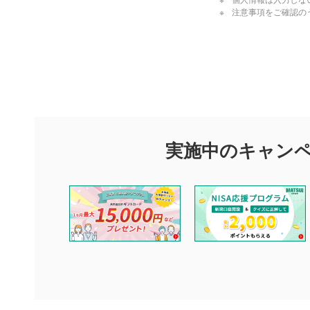
個人情報は入力しな
注意事項をご確認の
閉じる
評価・コメ
評価・コメント
マネーサテライトでは利用者同士の情報交換・情報収集などを
できます。利用者は以下の注意事項をご理解のうえ、閲覧およ
実施中のキャン
他の利用者が動画を視聴される際の参考になるコメントをお待
なお、投稿をもって、本注意事項に同意されたものとみなしま
コメントの内容は、当社の公式な見解や意見ではありませ
ません。利用者ご自身の責任で閲覧および投稿を行ってく
当社は、利用者同士、もしくは利用者と第三者間のトラブ
評価およびコメントは当社にて審査のうえ、掲載となりま
ります。また、審査結果および結果の理由についてはお答
といたします。ご了承ください。
下記の項目に該当すると判断された投稿内容は、掲載を見