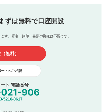
投稿
まずは無料で口座開設
じる
とした投稿
を侵害するような投稿
します。署名・捺印・書類の郵送は不要です。
んので、内容をご確認のうえ投稿してください。
他の著作権法上の全権利を当社に対して無償で利用することを承
設（無料）
著作者人格権を行使しないことに同意します。利用者が投稿した
、印刷物・WEBサイト・SNS等に掲載することがあります。
ポートへご相談
ート 電話番号
5216-0617