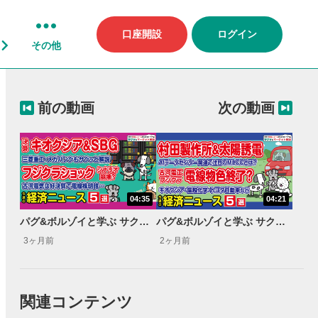
口座開設
ログイン
その他
前の動画
次の動画
04:35
04:21
パグ&ボルゾイと学ぶ サクッとマーケット解説#100
パグ&ボルゾイと学ぶ サクッとマーケット解説#102
3ヶ月前
2ヶ月前
関連コンテンツ