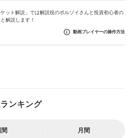
ーケット解説」では解説役のボルゾイさんと投資初心者の
ッと解説します！
動画プレイヤーの操作方法
作方法
生エリア
リアをクリックすると、動画
は一時停止します。
イトル
数ランキング
ルが表示されます。クリック
Tubeサイトに移動します。
る
週間
月間
とYouTubeの「後で見る」