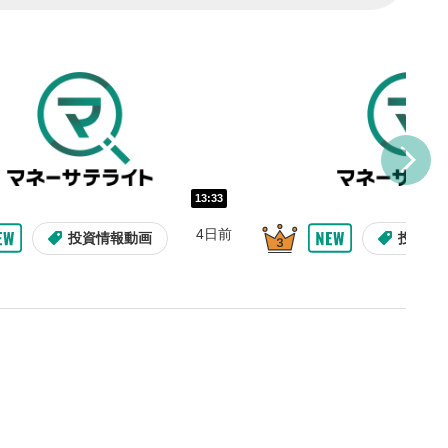
トに追加されます。
ォンで視聴の場合は動画再生エリ
ニュー内にあります。
ルなどで動画を共有・シェア
できます。
ォンで視聴の場合は動画再生エリ
ニュー内にあります。
バー
13:33
示しています。再生したい位
4日前
投資情報動画
投資情
クするとその位置から動画が
す。
タン
または一時停止します。
整
を上下すると音量が調整でき
09:12
10:29