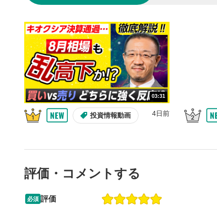
の再生リス
スマートフ
ア右上のメ
共有
4
SNSやメー
することが
スマートフ
ア右上のメ
03:31
シーク
5
再生位置を
4日前
投資情報動画
置をクリッ
再生されま
再生ボ
6
動画が再生
評価・コメントする
音量調
7
スライダー
評価
必須
ます。
13:33
14:57