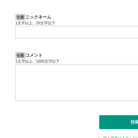
スマートフ
2ヶ月前
操作説明動画
4日前
節ボタンを
投資情報動画
字幕設
8
ニックネーム
任意
1文字以上、20文字以下
クリックす
ます。
字幕は自動
スマートフ
定(歯車マ
コメント
任意
再生速
9
1文字以上、1000文字以下
画質の選択
スマートフ
定(歯車マ
YouT
10
クリックする
ます。
全画面
11
投
動画が全画
ックすると