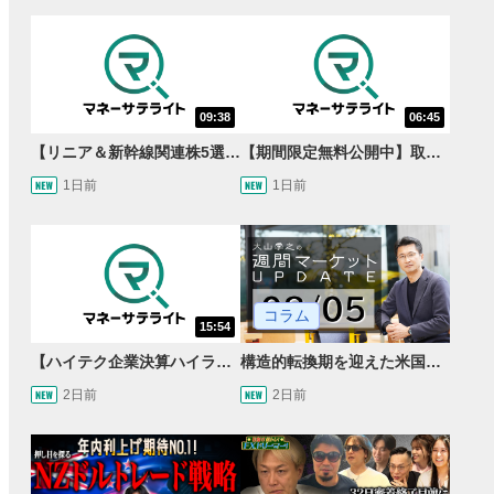
09:38
06:45
【リニア＆新幹線関連株5選】静岡県知事の承認でリニア路線工事進展！北陸新幹線も「小浜・京都ルート」再決定！関連する注目の銘柄は？＜たけぞうNEWS＞
【期間限定無料公開中】取引量世界一の通貨ペアに優位性あり!?ドル/円&ユーロドルのテクニカルを検証！【JINのマンスリーFX戦略】
1日前
1日前
コラム
15:54
【ハイテク企業決算ハイライト】2027年分のメモリに売切れ報道!?＜米国マーケットダイジェスト8/5号＞
構造的転換期を迎えた米国市場 AIインフラ投資とFRBウォーシュ体制下の株式投資
2日前
2日前