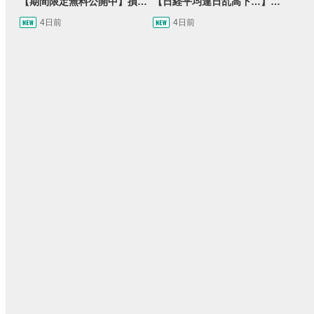
【期間限定無料公開中】損失を出し続けるお見送り芸人しんいち、Wemofを学ぶ【目指せ億トレ！FXドリーマー！#05】
【日経平均連日乱高下…】AI株に異変⁉海外ファンド「大量売却」！AI料金値下げでNECに追い風！NTTも需給改善か＜店内信用残ランキング＞
4日前
4日前
15:54
14:57
2ヶ月前
操作説明動画
2日前
報動画
03:31
11:32
14:57
05:11