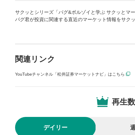
サクッとシリーズ「パグ&ボルゾイと学ぶ サクッとマ
パグ君が投資に関連する直近のマーケット情報をサク
動画プレイヤーの操
関連リンク
動画再
1
YouTubeチャンネル「松井証券マーケットナビ」はこちら
動画再生エ
を再生また
動画タ
2
再生
動画タイト
するとYou
後で見
3
デイリー
クリックする