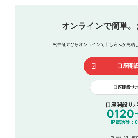
本動画コンテンツとは無関係の内容の投稿
他者への誹謗中傷や差別的表現投稿
公序良俗に反する内容の投稿
氏名、住所、電話番号など個人を特定できる情報の
オンラインで簡単。
閉
他のサイトへの誘導や営利目的、広告・宣伝を目的
他者の権利（商標、著作権、その他の知的財産権）
同一内容の多重投稿
松井証券ならオンラインで申し込みが完結
その他当社が不適切と判断した投稿
一度投稿した評価およびコメントの変更・削除はできませ
利用者は、利用者が投稿したコメントの著作権およびその
口座開
諾したものとします。また、利用者は、コメントに関する
コメントは、当社サービスの広告・宣伝、利用促進の目的で
口座開設サ
口座開設サポ
IP電話等：03-