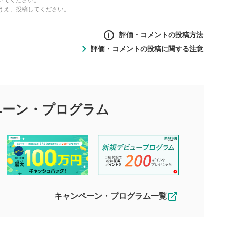
いでください。
うえ、投稿してください。
評価・コメントの投稿方法
評価・コメントの投稿に関する注意
ントの投稿方法
の
投稿に関する注意
目的として、各動画コンテンツに、評価およびコメントの投稿が
評価・コメントエリア
1
び投稿を行うものとしてください。
ペーン・
プログラム
星を押下すると1～5段階で評価できま
ちしております。
す。
す。
投稿するボタン
2
ん。当社は利用者より投稿された内容について一切の責任を負い
ださい。
星で評価をすると投稿できます。（お名
ルによって生じた損害に対して一切の責任を負いません。
前とコメントの入力は任意です）（※コメ
す。掲載されるまでに日数がかかる場合や掲載されない場合があ
ントは承認制です）
えできません。各動画コンテンツへの掲載をもって結果のご連絡
キャンペーン・プログラム一覧
動画の評価
3
合わせる場合がございます。
この動画の平均評価が表示されます。
（最大評価は5.0です）