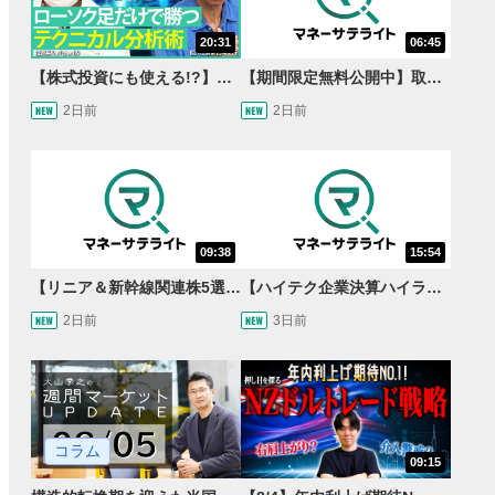
20:31
06:45
【株式投資にも使える!?】ローソク足だけで勝つテクニカル分析術【JINの月間ホットトピック対談】
【期間限定無料公開中】取引量世界一の通貨ペアに優位性あり!?ドル/円&ユーロドルのテクニカルを検証！【JINのマンスリーFX戦略】
2日前
2日前
09:38
15:54
【リニア＆新幹線関連株5選】静岡県知事の承認でリニア路線工事進展！北陸新幹線も「小浜・京都ルート」再決定！関連する注目の銘柄は？＜たけぞうNEWS＞
【ハイテク企業決算ハイライト】2027年分のメモリに売切れ報道!?＜米国マーケットダイジェスト8/5号＞
2日前
3日前
コラム
09:15