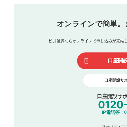
本動画コンテンツとは無関係の内容の投稿
他者への誹謗中傷や差別的表現投稿
公序良俗に反する内容の投稿
氏名、住所、電話番号など個人を特定できる情報の
オンラインで簡単。
閉
他のサイトへの誘導や営利目的、広告・宣伝を目的
他者の権利（商標、著作権、その他の知的財産権）
同一内容の多重投稿
松井証券ならオンラインで申し込みが完結
その他当社が不適切と判断した投稿
一度投稿した評価およびコメントの変更・削除はできませ
利用者は、利用者が投稿したコメントの著作権およびその
口座開
諾したものとします。また、利用者は、コメントに関する
コメントは、当社サービスの広告・宣伝、利用促進の目的で
口座開設サ
口座開設サポ
IP電話等：03-