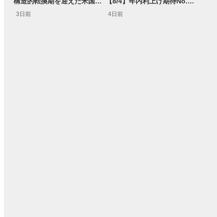
構造的転換期を迎えた米国市場 AIインフラ投資とFRBウォーシュ体制下の株式投資
【8/4】年内利上げ期待No.1！右肩上がりNZドル/円のトレード戦略【世界情勢からみるFXトレンド通貨ペア】
3日前
4日前
15:54
14:57
2ヶ月前
操作説明動画
3日前
報動画
03:31
11:32
14:57
05:11