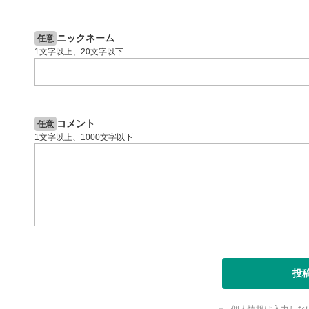
スマートフ
2ヶ月前
操作説明動画
5日前
節ボタンを
投資情報動画
字幕設
8
ニックネーム
任意
1文字以上、20文字以下
クリックす
ます。
字幕は自動
スマートフ
定(歯車マ
コメント
任意
再生速
9
1文字以上、1000文字以下
画質の選択
スマートフ
定(歯車マ
YouT
10
クリックする
ます。
全画面
11
投
動画が全画
ックすると