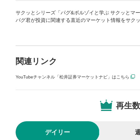
サクッとシリーズ「パグ&ボルゾイと学ぶ サクッとマ
パグ君が投資に関連する直近のマーケット情報をサク
動画プレイヤーの操
関連リンク
動画再
1
YouTubeチャンネル「松井証券マーケットナビ」はこちら
動画再生エ
を再生また
動画タ
2
再生
動画タイト
するとYou
後で見
3
デイリー
クリックする