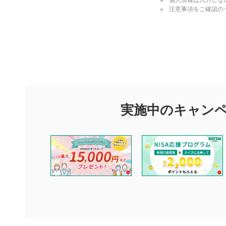
個人情報は入力しな
注意事項をご確認の
閉じる
評価・コメ
評価・コメント
マネーサテライトでは利用者同士の情報交換・情報収集などを
できます。利用者は以下の注意事項をご理解のうえ、閲覧およ
実施中のキャン
他の利用者が動画を視聴される際の参考になるコメントをお待
なお、投稿をもって、本注意事項に同意されたものとみなしま
コメントの内容は、当社の公式な見解や意見ではありませ
ません。利用者ご自身の責任で閲覧および投稿を行ってく
当社は、利用者同士、もしくは利用者と第三者間のトラブ
評価およびコメントは当社にて審査のうえ、掲載となりま
ります。また、審査結果および結果の理由についてはお答
といたします。ご了承ください。
下記の項目に該当すると判断された投稿内容は、掲載を見