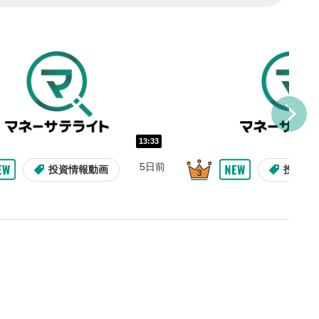
トに追加されます。
ォンで視聴の場合は動画再生エリ
ニュー内にあります。
ルなどで動画を共有・シェア
できます。
ォンで視聴の場合は動画再生エリ
ニュー内にあります。
バー
13:33
示しています。再生したい位
5日前
投資情報動画
投資情
クするとその位置から動画が
す。
タン
または一時停止します。
整
を上下すると音量が調整でき
09:12
10:29