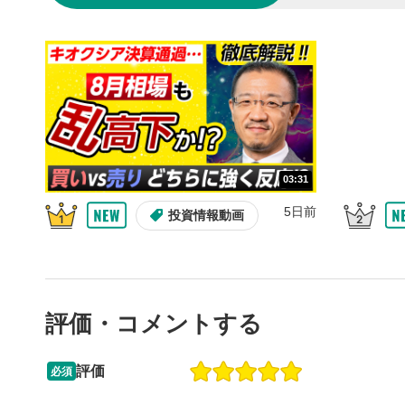
の再生リス
スマートフ
ア右上のメ
共有
4
SNSやメー
することが
スマートフ
ア右上のメ
03:31
シーク
5
再生位置を
5日前
投資情報動画
置をクリッ
再生されま
再生ボ
6
動画が再生
評価・コメントする
音量調
7
スライダー
評価
必須
ます。
13:33
14:57