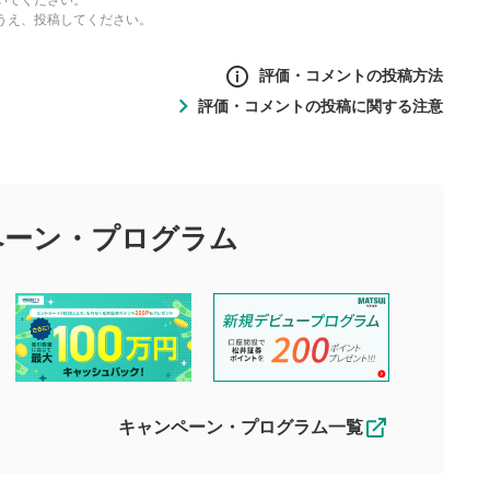
いでください。
うえ、投稿してください。
評価・コメントの投稿方法
評価・コメントの投稿に関する注意
ントの投稿方法
の
投稿に関する注意
目的として、各動画コンテンツに、評価およびコメントの投稿が
評価・コメントエリア
1
び投稿を行うものとしてください。
ペーン・
プログラム
星を押下すると1～5段階で評価できま
ちしております。
す。
す。
投稿するボタン
2
ん。当社は利用者より投稿された内容について一切の責任を負い
ださい。
星で評価をすると投稿できます。（お名
ルによって生じた損害に対して一切の責任を負いません。
前とコメントの入力は任意です）（※コメ
す。掲載されるまでに日数がかかる場合や掲載されない場合があ
ントは承認制です）
えできません。各動画コンテンツへの掲載をもって結果のご連絡
キャンペーン・プログラム一覧
動画の評価
3
合わせる場合がございます。
この動画の平均評価が表示されます。
（最大評価は5.0です）