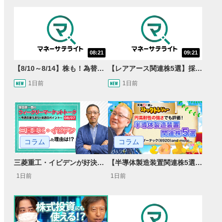
08:21
09:21
【8/10～8/14】株も！為替も！サクッと！来週のマーケット見通し＜Next View＞
【レアアース関連株5選】採泥開始！国産化を目指すレアアースで注目の銘柄は？＜たけぞうNEWS＞
1日前
1日前
コラム
コラム
【半導体製造装置関連株5選】～円高耐性の強さでも評価！～
三菱重工・イビデンが好決算で急騰した理由とは？｜株価反応と今後の見通し
1日前
1日前