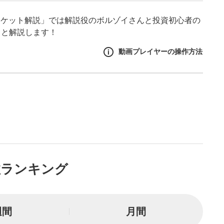
ーケット解説」では解説役のボルゾイさんと投資初心者の
ッと解説します！
動画プレイヤーの操作方法
作方法
生エリア
リアをクリックすると、動画
は一時停止します。
イトル
数ランキング
ルが表示されます。クリック
Tubeサイトに移動します。
る
週間
月間
とYouTubeの「後で見る」