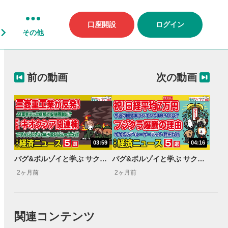
口座開設
ログイン
その他
前の動画
次の動画
03:59
04:16
パグ&ボルゾイと学ぶ サクッとマーケット解説#103
パグ&ボルゾイと学ぶ サクッとマーケット解説#105
2ヶ月前
2ヶ月前
関連コンテンツ