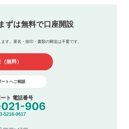
投稿
まずは無料で口座開設
じる
とした投稿
を侵害するような投稿
します。署名・捺印・書類の郵送は不要です。
んので、内容をご確認のうえ投稿してください。
他の著作権法上の全権利を当社に対して無償で利用することを承
設（無料）
著作者人格権を行使しないことに同意します。利用者が投稿した
、印刷物・WEBサイト・SNS等に掲載することがあります。
ポートへご相談
ート 電話番号
5216-0617