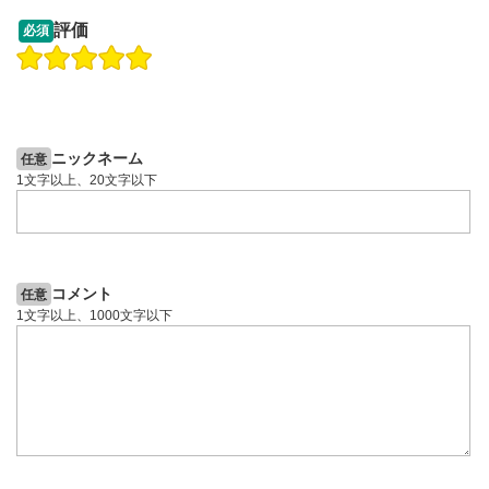
13:33
14:57
評価
必須
操作説明動画
投資情報動画
操作説明動画
2ヶ月前
5日前
投資情報動画
ニックネーム
任意
1文字以上、20文字以下
コメント
任意
1文字以上、1000文字以下