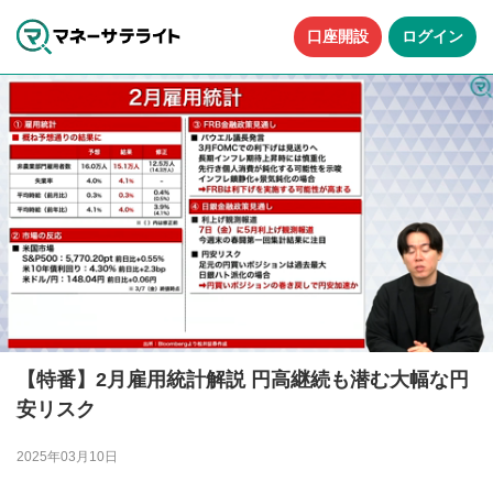
口座開設
ログイン
【特番】2月雇用統計解説 円高継続も潜む大幅な円
安リスク
2025年03月10日