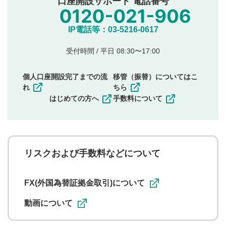
口座開設サポート 電話番号
氏名、住所、電話番号など個人を特定できる情報の
投稿
他のサイトへの誘導や営利目的、広告・宣伝を目
IP電話等：03-5216-0617
的とした投稿
他者の権利（商標、著作権、その他の知的財産
受付時間 / 平日 08:30〜17:00
権）を侵害するような投稿
同一内容の多重投稿
個人口座開設完了までの流
移管（振替）についてはこ
その他当社が不適切と判断した投稿
れ
ちら
一度投稿した評価およびコメントの変更・削除はできま
はじめての方へ
手数料について
せんので、内容をご確認のうえ投稿してください。
利用者は、利用者が投稿したコメントの著作権およびそ
の他の著作権法上の全権利を当社に対して無償で利用する
ことを承諾したものとします。また、利用者は、コメント
に関する著作者人格権を行使しないことに同意します。利
リスクおよび手数料などについて
用者が投稿したコメントは、当社サービスの広告・宣伝、
利用促進の目的で、印刷物・WEBサイト・SNS等に掲載す
ることがあります。
FX(外国為替証拠金取引)について
動画について