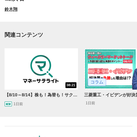
鈴木翔
関連コンテンツ
動画再生エリア
1
コラム
08:21
動画再生エリアをクリックすると、動画を再生または
一時停止します。
【8/10～8/14】株も！為替も！サクッと！来週のマーケット見通し＜Next View＞
1日前
1日前
操作メニュー
2
動画再生エリアにマウスを乗せると表示されます。
再生/一時停止
3
動画を再生または一時停止します。