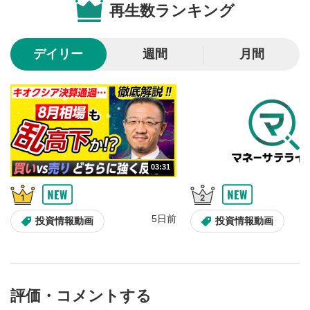
再生数ランキング
10秒戻し/10秒送り
4
10秒、動画を巻き戻し/早送りします。
デイリー
週間
月間
シークバー
5
再生位置を示しています。再生したい位置をクリック
するとその位置から動画が再生されます。
画質/再生速度の設定
6
画質の選択/再生速度の変更ができます。
03:31
音量調整
7
スライダーを上下すると音量が調整できます。
5日前
全画面表示
8
投資情報動画
投資情報動画
動画が全画面で表示されます。再度クリックすると元
のサイズに戻ります。
評価・コメントする