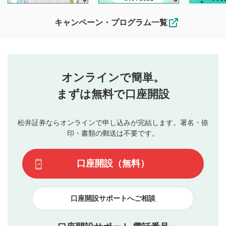
待ちしております。
なお、投稿をもって、本注意事項に同意されたものとみなし
キャンペーン・プログラム一覧
ます。
コメントの内容は、当社の公式な見解や意見ではありま
評価・コメントエリア
1
せん。当社は利用者より投稿された内容について一切の責
星を押下すると1～5段階で評価できます。
任を負いません。利用者ご自身の責任で閲覧および投稿を
オンラインで簡単。
行ってください。
投稿するボタン
2
当社は、利用者同士、もしくは利用者と第三者間のトラ
まずは無料で口座開設
星で評価をすると投稿できます。（お名前とコメント
ブルによって生じた損害に対して一切の責任を負いませ
の入力は任意です）（※コメントは承認制です）
ん。
評価およびコメントは当社にて審査のうえ、掲載となり
松井証券ならオンラインで申し込みが完結します。署名・捺
動画の評価
3
ます。掲載されるまでに日数がかかる場合や掲載されない
印・書類の郵送は不要です。
場合があります。また、審査結果および結果の理由につい
この動画の平均評価が表示されます。（最大評価は5.0
てはお答えできません。各動画コンテンツへの掲載をもっ
です）
口座開設（無料）
て結果のご連絡といたします。ご了承ください。
下記の項目に該当すると判断された投稿内容は、掲載を
見合わせる場合がございます。
口座開設サポートへご相談
本動画コンテンツとは無関係の内容の投稿
他者への誹謗中傷や差別的表現投稿
公序良俗に反する内容の投稿