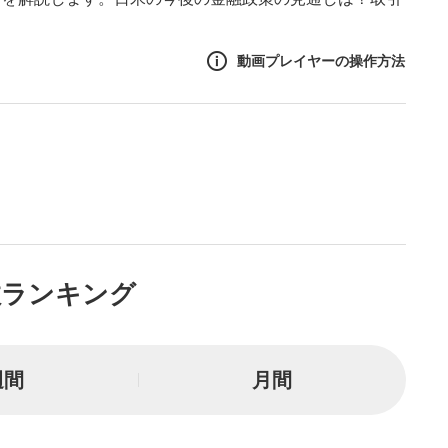
動画プレイヤーの操作方法
作方法
生エリア
リアをクリックすると、動画
は一時停止します。
ニュー
数ランキング
リアにマウスを乗せると表示
一時停止
週間
月間
または一時停止します。
し/10秒送り