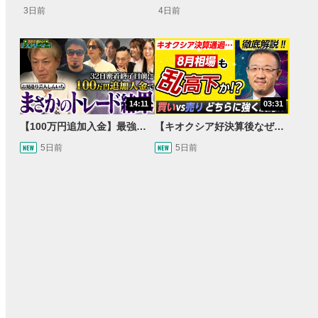
3日前
4日前
14:11
03:31
【100万円追加入金】最強億トレ軍団から学ぶ32日間！お見送り芸人しんいちのトレード成果は？【目指せ億トレ！FXドリーマー！#04】
【キオクシア好決算後なぜ乱高下!?】買い材料は自社株買いと株式分割/売りのサインとは…？
5日前
5日前