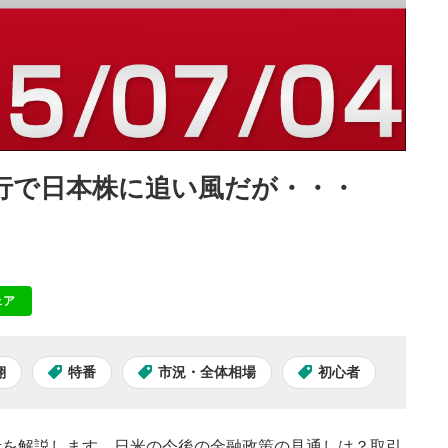
進行で日本株に追い風だが・・・
ェア
NE
翔
特番
市況・全体相場
初心者
計を解説します。日米の今後の金融政策の見通しは？取引