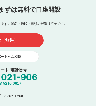
投稿
まずは無料で口座開設
じる
とした投稿
を侵害するような投稿
します。署名・捺印・書類の郵送は不要です。
んので、内容をご確認のうえ投稿してください。
他の著作権法上の全権利を当社に対して無償で利用することを承
設（無料）
著作者人格権を行使しないことに同意します。利用者が投稿した
、印刷物・WEBサイト・SNS等に掲載することがあります。
ポートへご相談
ート 電話番号
5216-0617
08:30〜17:00