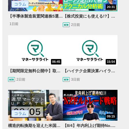
コラム
20:31
【半導体製造装置関連株5選】～円高耐性の強さでも評価！～
【株式投資にも使える!?】ローソク足だけで勝つテクニカル分析術【JINの月間ホットトピック対談】
1日前
2日前
06:45
15:54
【期間限定無料公開中】取引量世界一の通貨ペアに優位性あり!?ドル/円&ユーロドルのテクニカルを検証！【JINのマンスリーFX戦略】
【ハイテク企業決算ハイライト】2027年分のメモリに売切れ報道!?＜米国マーケットダイジェスト8/5号＞
2日前
3日前
コラム
09:15
構造的転換期を迎えた米国市場 AIインフラ投資とFRBウォーシュ体制下の株式投資
【8/4】年内利上げ期待No.1！右肩上がりNZドル/円のトレード戦略【世界情勢からみるFXトレンド通貨ペア】