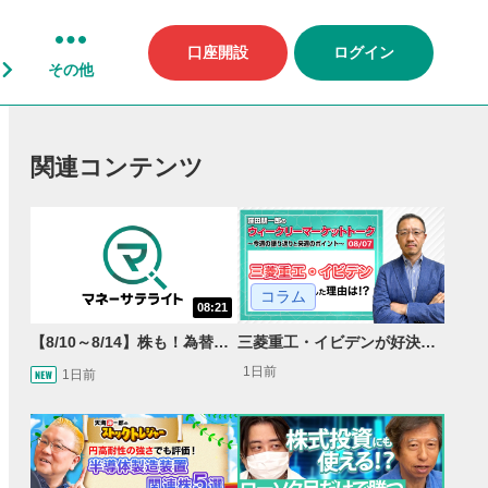
口座開設
ログイン
その他
関連コンテンツ
コラム
08:21
【8/10～8/14】株も！為替も！サクッと！来週のマーケット見通し＜Next View＞
三菱重工・イビデンが好決算で急騰した理由とは？｜株価反応と今後の見通し
1日前
1日前