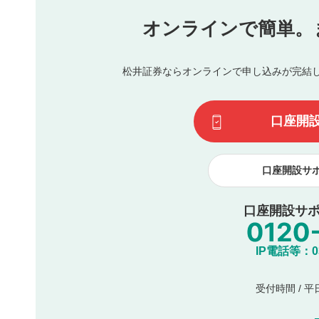
氏名、住所、電話番号など個人を特定できる情報の
オンラインで簡単。
閉
他のサイトへの誘導や営利目的、広告・宣伝を目的
他者の権利（商標、著作権、その他の知的財産権）
同一内容の多重投稿
松井証券ならオンラインで申し込みが完結
その他当社が不適切と判断した投稿
一度投稿した評価およびコメントの変更・削除はできませ
利用者は、利用者が投稿したコメントの著作権およびその
口座開
諾したものとします。また、利用者は、コメントに関する
コメントは、当社サービスの広告・宣伝、利用促進の目的で
口座開設サ
口座開設サポ
IP電話等：03-
受付時間 / 平日 