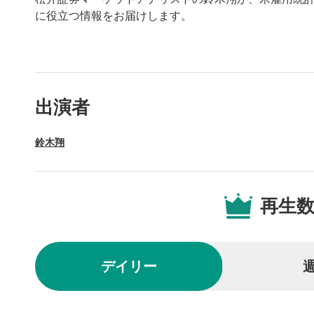
に役立つ情報をお届けします。
動画プレイヤーの操
出演者
動画再
1
鈴木翔
動画再生エ
を再生また
操作メ
2
再生
動画再生エ
されます。
再生/
3
デイリー
動画を再生
10秒戻
4