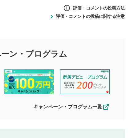
評価・コメントの投稿方法
評価・コメントの投稿に関する注意
ントの投稿方法
の
投稿に関する注意
目的として、各動画コンテンツに、評価およびコメントの投稿が
評価・コメントエリア
1
び投稿を行うものとしてください。
ペーン・
プログラム
星を押下すると1～5段階で評価できま
ちしております。
す。
す。
投稿するボタン
2
ん。当社は利用者より投稿された内容について一切の責任を負い
ださい。
星で評価をすると投稿できます。（お名
ルによって生じた損害に対して一切の責任を負いません。
前とコメントの入力は任意です）（※コメ
す。掲載されるまでに日数がかかる場合や掲載されない場合があ
ントは承認制です）
えできません。各動画コンテンツへの掲載をもって結果のご連絡
キャンペーン・プログラム一覧
動画の評価
3
合わせる場合がございます。
この動画の平均評価が表示されます。
（最大評価は5.0です）