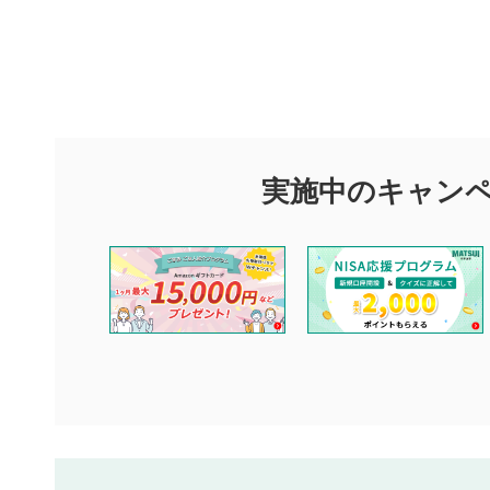
評価・コメ
評価・コメント
マネーサテライトでは利用者同士の情報交換・情報収集などを
できます。利用者は以下の注意事項をご理解のうえ、閲覧およ
実施中のキャン
他の利用者が動画を視聴される際の参考になるコメントをお待
なお、投稿をもって、本注意事項に同意されたものとみなしま
コメントの内容は、当社の公式な見解や意見ではありませ
ません。利用者ご自身の責任で閲覧および投稿を行ってく
当社は、利用者同士、もしくは利用者と第三者間のトラブ
評価およびコメントは当社にて審査のうえ、掲載となりま
ります。また、審査結果および結果の理由についてはお答
といたします。ご了承ください。
下記の項目に該当すると判断された投稿内容は、掲載を見
本動画コンテンツとは無関係の内容の投稿
他者への誹謗中傷や差別的表現投稿
公序良俗に反する内容の投稿