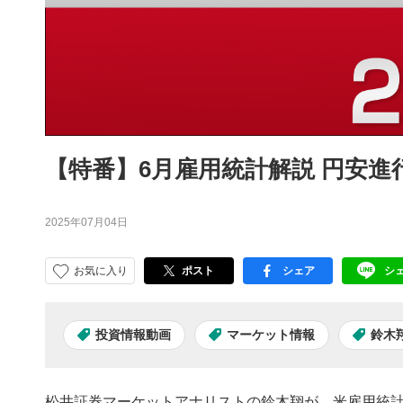
【特番】6月雇用統計解説 円安
2025年07月04日
お気に入り
ポスト
シェア
シ
facebook
LI
投資情報動画
マーケット情報
鈴木
松井証券マーケットアナリストの鈴木翔が、米雇用統