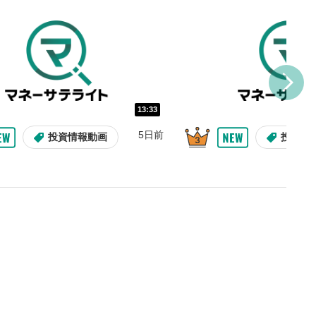
を巻き戻し/早送りします。
バー
示しています。再生したい位
クするとその位置から動画が
す。
再生速度の設定
13:33
/再生速度の変更ができます。
5日前
投資情報動画
投資情
整
を上下すると音量が調整でき
表示
面で表示されます。再度クリ
元のサイズに戻ります。
09:12
10:29
2ヶ月前
8日前
投資情報動画
操作説明動画
操作説明動画
投資情