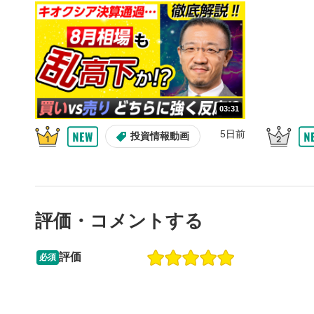
10秒、動画
シーク
5
再生位置を
置をクリッ
再生されま
画質/
6
03:31
画質の選択
5日前
投資情報動画
音量調
7
スライダー
ます。
評価・コメントする
全画面
8
動画が全画
ックすると
評価
必須
13:33
14:57
2ヶ月前
操作説明動画
5日前
投資情報動画
閉じる