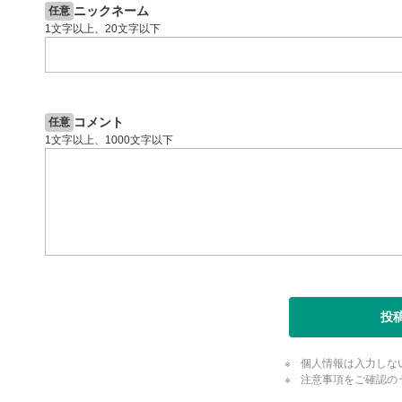
ニックネーム
任意
1文字以上、20文字以下
コメント
任意
1文字以上、1000文字以下
投
個人情報は入力しな
注意事項をご確認の