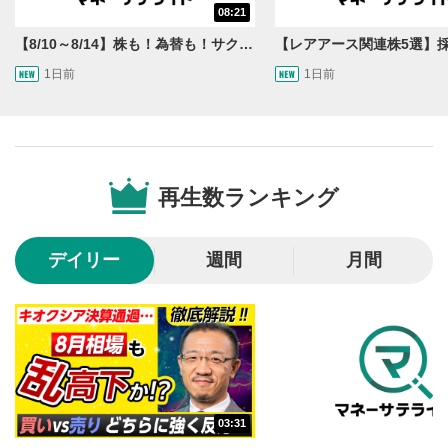
08:21
再生/一時停止
3
【8/10～8/14】株も！為替も！サクッと！来週のマーケット見通し＜Next View＞
動画を再生または一時停止します。
1日前
1日前
10秒戻し/10秒送り
4
10秒、動画を巻き戻し/早送りします。
シークバー
5
再生位置を示しています。再生したい位置をクリック
再生数ランキング
するとその位置から動画が再生されます。
画質/再生速度の設定
6
デイリー
週間
月間
画質の選択/再生速度の変更ができます。
音量調整
7
スライダーを上下すると音量が調整できます。
全画面表示
8
動画が全画面で表示されます。再度クリックすると元
03:31
のサイズに戻ります。