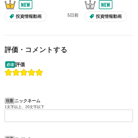
5日前
投資情報動画
投資情報動画
評価・コメントする
13:33
14:57
評価
必須
操作説明動画
投資情報動画
操作説明動画
2ヶ月前
5日前
投資情報動画
ニックネーム
任意
1文字以上、20文字以下