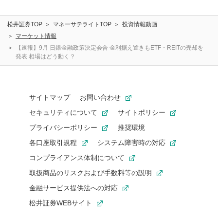
ことを承諾したものとします。また、利用者は、コメント
に関する著作者人格権を行使しないことに同意します。利
松井証券TOP
マネーサテライトTOP
投資情報動画
用者が投稿したコメントは、当社サービスの広告・宣伝、
利用促進の目的で、印刷物・WEBサイト・SNS等に掲載す
マーケット情報
ることがあります。
【速報】9月 日銀金融政策決定会合 金利据え置きもETF・REITの売却を
発表 相場はどう動く？
サイトマップ
お問い合わせ
セキュリティについて
サイトポリシー
プライバシーポリシー
推奨環境
各口座取引規程
システム障害時の対応
コンプライアンス体制について
取扱商品のリスクおよび手数料等の説明
金融サービス提供法への対応
松井証券WEBサイト