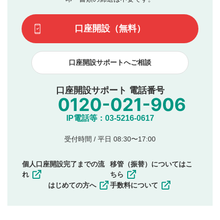
場合があります。また、審査結果および結果の理由につい
この動画の平均評価が表示されます。（最大評価は5.0
てはお答えできません。各動画コンテンツへの掲載をもっ
です）
口座開設（無料）
て結果のご連絡といたします。ご了承ください。
下記の項目に該当すると判断された投稿内容は、掲載を
見合わせる場合がございます。
口座開設サポートへご相談
本動画コンテンツとは無関係の内容の投稿
他者への誹謗中傷や差別的表現投稿
公序良俗に反する内容の投稿
口座開設サポート 電話番号
氏名、住所、電話番号など個人を特定できる情報の
投稿
他のサイトへの誘導や営利目的、広告・宣伝を目
IP電話等：03-5216-0617
的とした投稿
他者の権利（商標、著作権、その他の知的財産
受付時間 / 平日 08:30〜17:00
権）を侵害するような投稿
同一内容の多重投稿
個人口座開設完了までの流
移管（振替）についてはこ
その他当社が不適切と判断した投稿
れ
ちら
一度投稿した評価およびコメントの変更・削除はできま
はじめての方へ
手数料について
せんので、内容をご確認のうえ投稿してください。
利用者は、利用者が投稿したコメントの著作権およびそ
の他の著作権法上の全権利を当社に対して無償で利用する