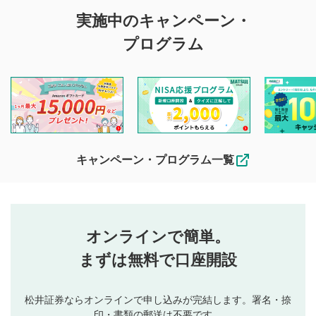
評価・コメントの
実施中のキャンペーン・
投稿に関する注意
プログラム
マネーサテライトでは利用者同士の情報交換・情報収集など
を目的として、各動画コンテンツに、評価およびコメントの
投稿ができます。利用者は以下の注意事項をご理解のうえ、
閲覧および投稿を行うものとしてください。
他の利用者が動画を視聴される際の参考になるコメントをお
待ちしております。
なお、投稿をもって、本注意事項に同意されたものとみなし
キャンペーン・プログラム一覧
ます。
コメントの内容は、当社の公式な見解や意見ではありま
評価・コメントエリア
1
せん。当社は利用者より投稿された内容について一切の責
星を押下すると1～5段階で評価できます。
任を負いません。利用者ご自身の責任で閲覧および投稿を
オンラインで簡単。
行ってください。
投稿するボタン
2
当社は、利用者同士、もしくは利用者と第三者間のトラ
まずは無料で口座開設
星で評価をすると投稿できます。（お名前とコメント
ブルによって生じた損害に対して一切の責任を負いませ
の入力は任意です）（※コメントは承認制です）
ん。
評価およびコメントは当社にて審査のうえ、掲載となり
松井証券ならオンラインで申し込みが完結します。署名・捺
動画の評価
3
ます。掲載されるまでに日数がかかる場合や掲載されない
印・書類の郵送は不要です。