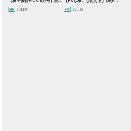
【株主優待PICK!8月号】記念優待特集！＆オトクに買い物割引券優待をご紹介します！
【FXも株にも使える】ゆかてぃん氏おすすめのRSI活用法とは？しんいちのトレード成果は運or実力？【目指せ億トレ！FXドリーマー！#03】
10日前
12日前
15:54
14:57
2ヶ月前
操作説明動画
3日前
報動画