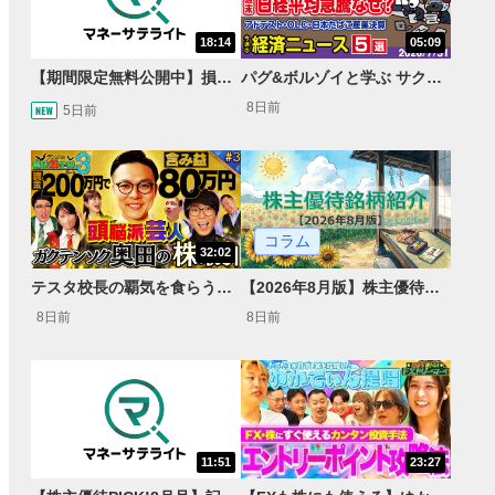
18:14
05:09
【期間限定無料公開中】損失を出し続けるお見送り芸人しんいち、Wemofを学ぶ【目指せ億トレ！FXドリーマー！#05】
パグ&ボルゾイと学ぶ サクッとマーケット解説#111
8日前
5日前
コラム
32:02
テスタ校長の覇気を食らう！ガクテンソク奥田 松井証券 ～テスタの魔法株学校Part3～ #3
【2026年8月版】株主優待銘柄紹介
8日前
8日前
11:51
23:27