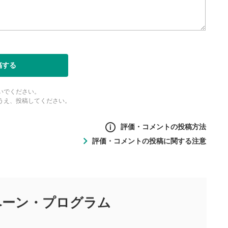
面で表示されます。再度クリ
元のサイズに戻ります。
稿する
いでください。
うえ、投稿してください。
評価・コメントの投稿方法
評価・コメントの投稿に関する注意
ントの投稿方法
の
投稿に関する注意
目的として、各動画コンテンツに、評価およびコメントの投稿が
評価・コメントエリア
1
び投稿を行うものとしてください。
ペーン・
プログラム
星を押下すると1～5段階で評価できま
ちしております。
す。
す。