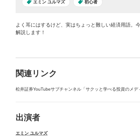
エミン ユルマズ
初心者
よく耳にはするけど、実はちょっと難しい経済用語。今
解説します！
動画プレイヤーの操
関連リンク
動画再
1
松井証券YouTubeサブチャンネル「サクッと学べる投資のメ
動画再生エ
を再生また
動画タ
2
出演者
動画タイト
するとYou
エミン ユルマズ
後で見
3