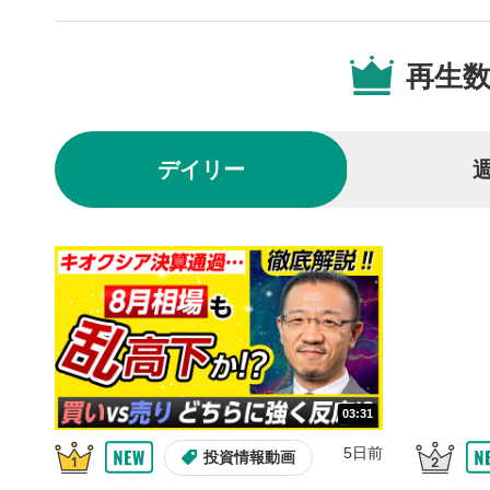
クリックする
の再生リス
再生
スマートフ
ア右上のメ
共有
4
SNSやメー
デイリー
することが
スマートフ
ア右上のメ
シーク
5
再生位置を
置をクリッ
再生されま
再生ボ
6
動画が再生
03:31
5日前
音量調
7
投資情報動画
スライダー