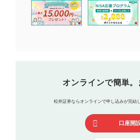
コメントの内容は、当社の公式な見解や意見ではありませ
ません。利用者ご自身の責任で閲覧および投稿を行ってく
当社は、利用者同士、もしくは利用者と第三者間のトラブ
評価およびコメントは当社にて審査のうえ、掲載となりま
ります。また、審査結果および結果の理由についてはお答
といたします。ご了承ください。
下記の項目に該当すると判断された投稿内容は、掲載を見
本動画コンテンツとは無関係の内容の投稿
他者への誹謗中傷や差別的表現投稿
公序良俗に反する内容の投稿
氏名、住所、電話番号など個人を特定できる情報の
オンラインで簡単。
閉
他のサイトへの誘導や営利目的、広告・宣伝を目的
他者の権利（商標、著作権、その他の知的財産権）
同一内容の多重投稿
松井証券ならオンラインで申し込みが完結
その他当社が不適切と判断した投稿
一度投稿した評価およびコメントの変更・削除はできませ
利用者は、利用者が投稿したコメントの著作権およびその
口座開
諾したものとします。また、利用者は、コメントに関する
コメントは、当社サービスの広告・宣伝、利用促進の目的で