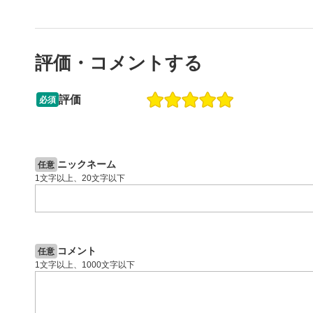
ます。
スマートフ
節ボタンを
評価・コメントする
字幕設
8
クリックす
評価
ます。
必須
字幕は自動
13:33
14:57
スマートフ
2ヶ月前
操作説明動画
5日前
定(歯車マ
投資情報動画
再生速
ニックネーム
9
任意
1文字以上、20文字以下
画質の選択
スマートフ
定(歯車マ
YouT
10
コメント
任意
クリックする
1文字以上、1000文字以下
ます。
全画面
11