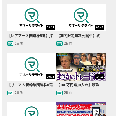
09:21
06:45
【レアアース関連株5選】採泥開始！国産化を目指すレアアースで注目の銘柄は？＜たけぞうNEWS＞
【期間限定無料公開中】取引量世界一の通貨ペアに優位性あり!?ドル/円&ユーロドルのテクニカルを検証！【JINのマンスリーFX戦略】
1日前
2日前
09:38
14:11
【リニア＆新幹線関連株5選】静岡県知事の承認でリニア路線工事進展！北陸新幹線も「小浜・京都ルート」再決定！関連する注目の銘柄は？＜たけぞうNEWS＞
【100万円追加入金】最強億トレ軍団から学ぶ32日間！お見送り芸人しんいちのトレード成果は？【目指せ億トレ！FXドリーマー！#04】
2日前
5日前