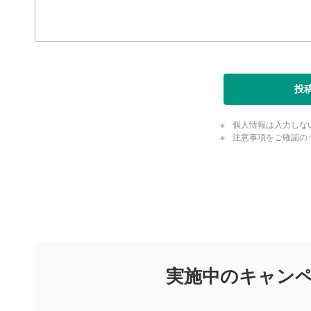
動画が全画
ックすると
閉じる
投
個人情報は入力しな
注意事項をご確認の
評価・コメ
評価・コメント
マネーサテライトでは利用者同士の情報交換・情報収集などを
できます。利用者は以下の注意事項をご理解のうえ、閲覧およ
実施中のキャン
他の利用者が動画を視聴される際の参考になるコメントをお待
なお、投稿をもって、本注意事項に同意されたものとみなしま