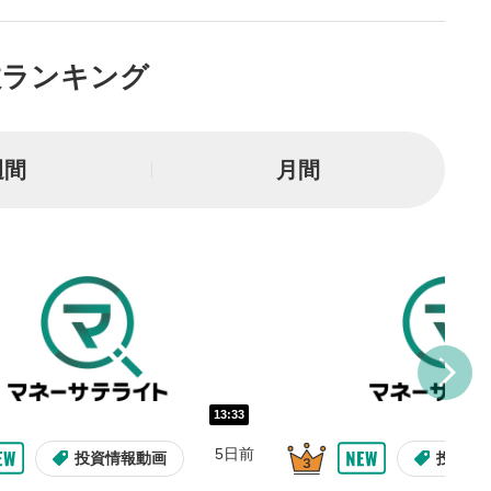
とYouTubeの「後で見る」
トに追加されます。
数ランキング
ォンで視聴の場合は動画再生エリ
ニュー内にあります。
ルなどで動画を共有・シェア
週間
月間
できます。
ォンで視聴の場合は動画再生エリ
ニュー内にあります。
バー
示しています。再生したい位
クするとその位置から動画が
す。
タン
または一時停止します。
13:33
5日前
整
投資情報動画
投資情
を上下すると音量が調整でき