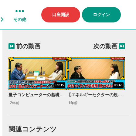
口座開設
ログイン
その他
前の動画
次の動画
09:15
08:43
量子コンピューターの基礎知識や関連株の動向などをエミンが分かりやすく解説！【エミン・ユルマズのゆるっと経済用語】
【エネルギーセクターの規制緩和で為替市場が激変?】トランプ大統領のエネルギー政策を分かりやすく解説！【エミン・ユルマズのゆるっと経済用語】
2年前
1年前
関連コンテンツ