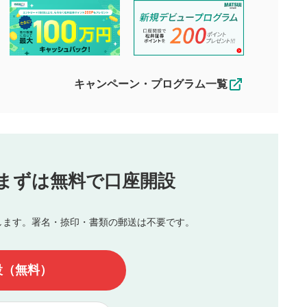
投稿するボタン
2
ん。当社は利用者より投稿された内容について一切の責任を負い
ださい。
星で評価をすると投稿できます。（お名
ルによって生じた損害に対して一切の責任を負いません。
前とコメントの入力は任意です）（※コメ
す。掲載されるまでに日数がかかる場合や掲載されない場合があ
ントは承認制です）
えできません。各動画コンテンツへの掲載をもって結果のご連絡
キャンペーン・プログラム一覧
動画の評価
3
合わせる場合がございます。
この動画の平均評価が表示されます。
（最大評価は5.0です）
投稿
まずは無料で口座開設
じる
とした投稿
を侵害するような投稿
します。署名・捺印・書類の郵送は不要です。
んので、内容をご確認のうえ投稿してください。
他の著作権法上の全権利を当社に対して無償で利用することを承
設（無料）
著作者人格権を行使しないことに同意します。利用者が投稿した
、印刷物・WEBサイト・SNS等に掲載することがあります。