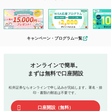
マネーサテライトでは利用者同士の情報交換・情報収集など
を目的として、各動画コンテンツに、評価およびコメントの
投稿ができます。利用者は以下の注意事項をご理解のうえ、
閲覧および投稿を行うものとしてください。
他の利用者が動画を視聴される際の参考になるコメントをお
待ちしております。
なお、投稿をもって、本注意事項に同意されたものとみなし
キャンペーン・プログラム一覧
ます。
コメントの内容は、当社の公式な見解や意見ではありま
評価・コメントエリア
1
せん。当社は利用者より投稿された内容について一切の責
星を押下すると1～5段階で評価できます。
任を負いません。利用者ご自身の責任で閲覧および投稿を
オンラインで簡単。
行ってください。
投稿するボタン
2
当社は、利用者同士、もしくは利用者と第三者間のトラ
まずは無料で口座開設
星で評価をすると投稿できます。（お名前とコメント
ブルによって生じた損害に対して一切の責任を負いませ
の入力は任意です）（※コメントは承認制です）
ん。
評価およびコメントは当社にて審査のうえ、掲載となり
松井証券ならオンラインで申し込みが完結します。署名・捺
動画の評価
3
ます。掲載されるまでに日数がかかる場合や掲載されない
印・書類の郵送は不要です。
場合があります。また、審査結果および結果の理由につい
この動画の平均評価が表示されます。（最大評価は5.0
てはお答えできません。各動画コンテンツへの掲載をもっ
です）
口座開設（無料）
て結果のご連絡といたします。ご了承ください。