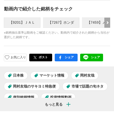
動画内で紹介した銘柄をチェック
【9201】ＪＡＬ
【7267】ホンダ
【7459】メデ
※銘柄抽出基準は動画をご確認ください。動画内で紹介された銘柄から当社が
選択した銘柄です。
お気に入り
ポスト
シェア
シェア
facebook
LINE
日本株
マーケット情報
岡村友哉
岡村友哉のサキヨミ特急便
市場で話題の旬ネタ
個別銘柄情報
投資情報動画