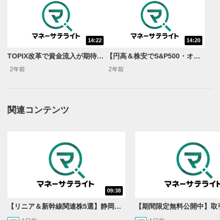
14:22
14:20
動画再生エリア
1
TOPIX改革で資金流入が期待できる銘柄は？＜市場で話題の旬ネタ＞
【円高＆株安でS&P500・オルカン神話崩壊か】逆境に強かったETFとは？＜市場で話題の旬ネタ＞
動画再生エリアをクリックすると、動画を再生または
2年前
2年前
一時停止します。
操作メニュー
2
動画再生エリアにマウスを乗せると表示されます。
関連コンテンツ
再生/一時停止
3
動画を再生または一時停止します。
10秒戻し/10秒送り
4
10秒、動画を巻き戻し/早送りします。
シークバー
09:38
5
再生位置を示しています。再生したい位置をクリック
【リニア＆新幹線関連株5選】静岡県知事の承認でリニア路線工事進展！北陸新幹線も「小浜・京都ルート」再決定！関連する注目の銘柄は？＜たけぞうNEWS＞
するとその位置から動画が再生されます。