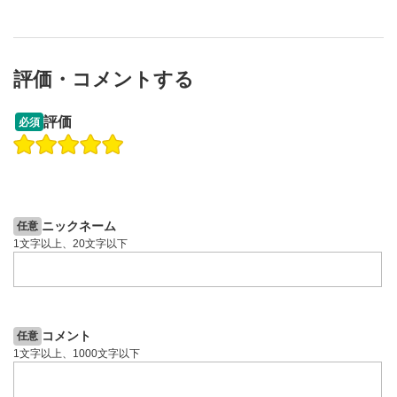
評価・コメントする
13:33
14:57
評価
必須
操作説明動画
投資情報動画
操作説明動画
2ヶ月前
4日前
投資情報動画
ニックネーム
任意
1文字以上、20文字以下
コメント
任意
1文字以上、1000文字以下