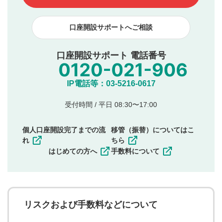
下記の項目に該当すると判断された投稿内容は、掲載を
見合わせる場合がございます。
口座開設サポートへご相談
本動画コンテンツとは無関係の内容の投稿
他者への誹謗中傷や差別的表現投稿
公序良俗に反する内容の投稿
口座開設サポート 電話番号
氏名、住所、電話番号など個人を特定できる情報の
投稿
他のサイトへの誘導や営利目的、広告・宣伝を目
IP電話等：03-5216-0617
的とした投稿
他者の権利（商標、著作権、その他の知的財産
受付時間 / 平日 08:30〜17:00
権）を侵害するような投稿
同一内容の多重投稿
個人口座開設完了までの流
移管（振替）についてはこ
その他当社が不適切と判断した投稿
れ
ちら
一度投稿した評価およびコメントの変更・削除はできま
はじめての方へ
手数料について
せんので、内容をご確認のうえ投稿してください。
利用者は、利用者が投稿したコメントの著作権およびそ
の他の著作権法上の全権利を当社に対して無償で利用する
ことを承諾したものとします。また、利用者は、コメント
に関する著作者人格権を行使しないことに同意します。利
リスクおよび手数料などについて
用者が投稿したコメントは、当社サービスの広告・宣伝、