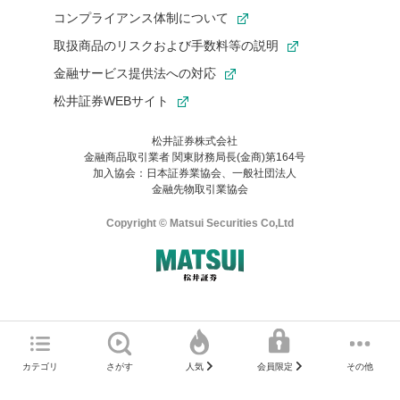
コンプライアンス体制について
取扱商品のリスクおよび手数料等の説明
金融サービス提供法への対応
松井証券WEBサイト
松井証券株式会社
金融商品取引業者 関東財務局長(金商)第164号
お気に入り機能は松井証券の会員限定の機能です。
加入協会：日本証券業協会、一般社団法人
お気に入り登録いただくと、後からいつでもお気に入りのコンテ
金融先物取引業協会
ンツを一覧でご確認いただけます。
ご利用いただくには口座開設が必要です。
Copyright © Matsui Securities Co,Ltd
すでに松井証券の口座をお持ちでお気に入り登録ができない場合
はご利用の端末で一度ログインしてください。
口座開設(無料)
ご利用の環境(Internet Explorer)は、本サイトの
推奨環境外
のた
マネーサテライトのWEBサイトへようこそ
め、
一部の機能が正常に動作しない可能性があります。
ログイン
直前にご覧いただいていたWEBサイトは、当社が作成したもので
カテゴリ
さがす
その他
人気
会員限定
Microsoft Edge
などをご利用ください。
はありません。