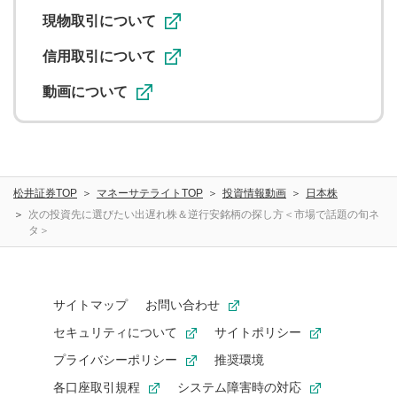
利用促進の目的で、印刷物・WEBサイト・SNS等に掲載す
ることがあります。
現物取引について
信用取引について
動画について
松井証券TOP
マネーサテライトTOP
投資情報動画
日本株
次の投資先に選びたい出遅れ株＆逆行安銘柄の探し方＜市場で話題の旬ネ
タ＞
サイトマップ
お問い合わせ
セキュリティについて
サイトポリシー
プライバシーポリシー
推奨環境
各口座取引規程
システム障害時の対応