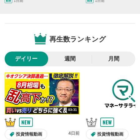
1日前
1日前
画質/再生速度の設定
6
画質の選択/再生速度の変更ができます。
音量調整
7
再生数ランキング
スライダーを上下すると音量が調整できます。
全画面表示
8
デイリー
週間
月間
動画が全画面で表示されます。再度クリックすると元
のサイズに戻ります。
03:31
4日前
投資情報動画
投資情報動画