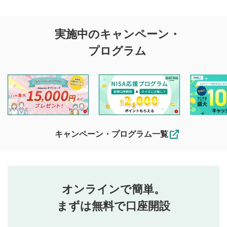
評価・コメントの
実施中のキャンペーン・
投稿に関する注意
プログラム
マネーサテライトでは利用者同士の情報交換・情報収集など
を目的として、各動画コンテンツに、評価およびコメントの
投稿ができます。利用者は以下の注意事項をご理解のうえ、
閲覧および投稿を行うものとしてください。
他の利用者が動画を視聴される際の参考になるコメントをお
待ちしております。
なお、投稿をもって、本注意事項に同意されたものとみなし
キャンペーン・プログラム一覧
ます。
コメントの内容は、当社の公式な見解や意見ではありま
評価・コメントエリア
1
せん。当社は利用者より投稿された内容について一切の責
星を押下すると1～5段階で評価できます。
任を負いません。利用者ご自身の責任で閲覧および投稿を
オンラインで簡単。
行ってください。
投稿するボタン
2
当社は、利用者同士、もしくは利用者と第三者間のトラ
まずは無料で口座開設
星で評価をすると投稿できます。（お名前とコメント
ブルによって生じた損害に対して一切の責任を負いませ
の入力は任意です）（※コメントは承認制です）
ん。