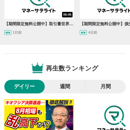
動画が再生または一時停止します。
06:45
音量調整
7
【期間限定無料公開中】取引量世界一の通貨ペアに優位性あり!?ドル/円&ユーロドルのテクニカルを検証！【JINのマンスリーFX戦略】
スライダーを上下すると音量が調整できます。
スマートフォンで視聴の場合は端末の音量調節ボタンを利用
1日前
4日前
してください。
字幕設定
8
クリックすると字幕を付けることができます。
字幕は自動生成です。
再生数ランキング
スマートフォンで視聴の場合は画面右下の設定(歯車マーク)
より選択できます。
再生速度/画質の設定
9
デイリー
週間
月間
画質の選択/再生速度の変更ができます。
スマートフォンで視聴の場合は画面右下の設定(歯車マーク)
より選択できます。
YouTubeリンク
10
クリックするとYouTubeサイトに移動します。