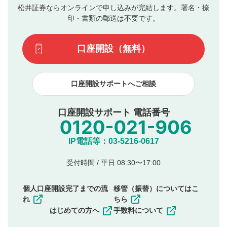
評価およびコメントは当社にて審査のうえ、掲載となり
松井証券ならオンラインで申し込みが完結します。署名・捺
動画の評価
3
ます。掲載されるまでに日数がかかる場合や掲載されない
印・書類の郵送は不要です。
場合があります。また、審査結果および結果の理由につい
この動画の平均評価が表示されます。（最大評価は5.0
てはお答えできません。各動画コンテンツへの掲載をもっ
です）
口座開設（無料）
て結果のご連絡といたします。ご了承ください。
下記の項目に該当すると判断された投稿内容は、掲載を
見合わせる場合がございます。
口座開設サポートへご相談
本動画コンテンツとは無関係の内容の投稿
他者への誹謗中傷や差別的表現投稿
公序良俗に反する内容の投稿
口座開設サポート 電話番号
氏名、住所、電話番号など個人を特定できる情報の
投稿
他のサイトへの誘導や営利目的、広告・宣伝を目
IP電話等：03-5216-0617
的とした投稿
他者の権利（商標、著作権、その他の知的財産
受付時間 / 平日 08:30〜17:00
権）を侵害するような投稿
同一内容の多重投稿
個人口座開設完了までの流
移管（振替）についてはこ
その他当社が不適切と判断した投稿
れ
ちら
一度投稿した評価およびコメントの変更・削除はできま
はじめての方へ
手数料について
せんので、内容をご確認のうえ投稿してください。