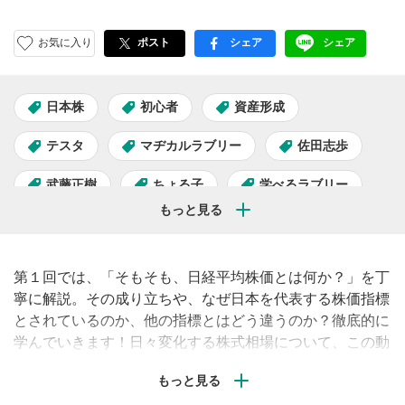
お気に入り
ポスト
シェア
シェア
facebook
LINE
日本株
初心者
資産形成
テスタ
マヂカルラブリー
佐田志歩
武藤正樹
ちょる子
学べるラブリー
学べるラブリーSeason19～日経平均株価攻略編～
第１回では、「そもそも、日経平均株価とは何か？」を丁
寧に解説。その成り立ちや、なぜ日本を代表する株価指標
とされているのか、他の指標とはどう違うのか？徹底的に
学んでいきます！日々変化する株式相場について、この動
画をキッカケに一緒に勉強していきましょう！学びあり、
笑いありの動画セミナーをぜひお楽しみください