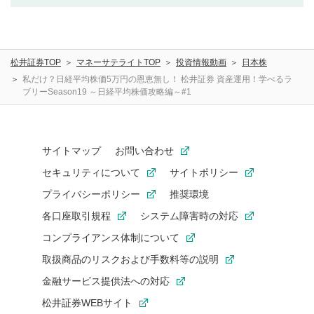
利用者は、利用者が投稿したコメントの著作権およびそ
の他の著作権法上の全権利を当社に対して無償で利用する
ことを承諾したものとします。また、利用者は、コメント
に関する著作者人格権を行使しないことに同意します。利
松井証券TOP
マネーサテライトTOP
投資情報動画
日本株
用者が投稿したコメントは、当社サービスの広告・宣伝、
利用促進の目的で、印刷物・WEBサイト・SNS等に掲載す
私だけ？日経平均株価5万円の恩恵無し！ 松井証券 資産運用！学べるラ
ブリーSeason19 ～日経平均株価攻略編～#1
ることがあります。
サイトマップ
お問い合わせ
セキュリティについて
サイトポリシー
プライバシーポリシー
推奨環境
各口座取引規程
システム障害時の対応
コンプライアンス体制について
取扱商品のリスクおよび手数料等の説明
金融サービス提供法への対応
松井証券WEBサイト