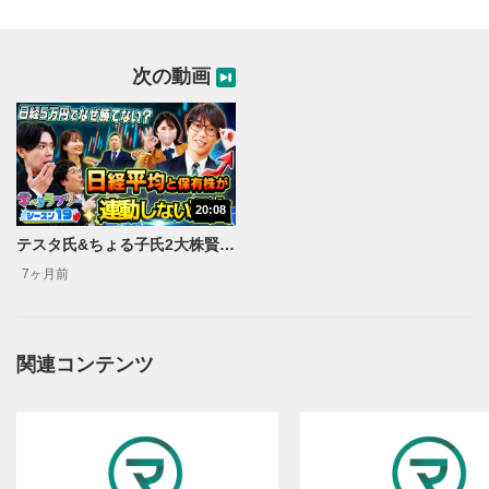
動画タイトル
2
動画タイトルが表示されます。クリックすると
次の動画
YouTubeサイトに移動します。
後で見る
3
クリックするとYouTubeの「後で見る」の再生リスト
に追加されます。
スマートフォンで視聴の場合は動画再生エリア右上のメニュ
20:08
ー内にあります。
テスタ氏&ちょる子氏2大株賢者の日経平均活用法！ 松井証券 資産運用！学べるラブリーSeason19 ～日経平均株価攻略編～#2
共有
4
7ヶ月前
SNSやメールなどで動画を共有・シェアすることがで
きます。
スマートフォンで視聴の場合は動画再生エリア右上のメニュ
ー内にあります。
関連コンテンツ
シークバー
5
再生位置を示しています。再生したい位置をクリック
するとその位置から動画が再生されます。
再生ボタン
6