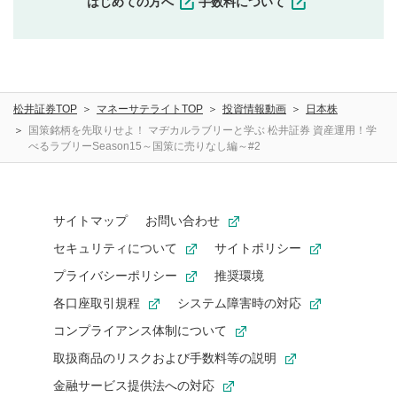
はじめての方へ
手数料について
せんので、内容をご確認のうえ投稿してください。
利用者は、利用者が投稿したコメントの著作権およびそ
の他の著作権法上の全権利を当社に対して無償で利用する
ことを承諾したものとします。また、利用者は、コメント
に関する著作者人格権を行使しないことに同意します。利
松井証券TOP
マネーサテライトTOP
投資情報動画
日本株
用者が投稿したコメントは、当社サービスの広告・宣伝、
利用促進の目的で、印刷物・WEBサイト・SNS等に掲載す
国策銘柄を先取りせよ！ マヂカルラブリーと学ぶ 松井証券 資産運用！学
べるラブリーSeason15～国策に売りなし編～#2
ることがあります。
サイトマップ
お問い合わせ
セキュリティについて
サイトポリシー
プライバシーポリシー
推奨環境
各口座取引規程
システム障害時の対応
コンプライアンス体制について
取扱商品のリスクおよび手数料等の説明
金融サービス提供法への対応