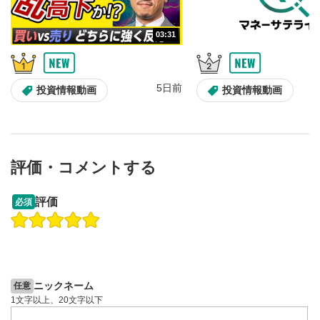
動画が再生または一時停止します。
03:31
音量調整
7
スライダーを上下すると音量が調整できます。
スマートフォンで視聴の場合は端末の音量調節ボタンを利用
5日前
投資情報動画
投資情報動画
してください。
字幕設定
8
クリックすると字幕を付けることができます。
字幕は自動生成です。
評価・コメントする
スマートフォンで視聴の場合は画面右下の設定(歯車マーク)
より選択できます。
13:33
14:57
評価
必須
再生速度/画質の設定
9
操作説明動画
投資情報動画
操作説明動画
画質の選択/再生速度の変更ができます。
スマートフォンで視聴の場合は画面右下の設定(歯車マーク)
2ヶ月前
5日前
投資情報動画
より選択できます。
YouTubeリンク
10
ニックネーム
任意
クリックするとYouTubeサイトに移動します。
1文字以上、20文字以下