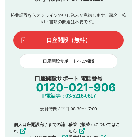
星で評価をすると投稿できます。（お名前とコメント
ブルによって生じた損害に対して一切の責任を負いませ
の入力は任意です）（※コメントは承認制です）
ん。
評価およびコメントは当社にて審査のうえ、掲載となり
松井証券ならオンラインで申し込みが完結します。署名・捺
動画の評価
3
ます。掲載されるまでに日数がかかる場合や掲載されない
印・書類の郵送は不要です。
場合があります。また、審査結果および結果の理由につい
この動画の平均評価が表示されます。（最大評価は5.0
てはお答えできません。各動画コンテンツへの掲載をもっ
です）
口座開設（無料）
て結果のご連絡といたします。ご了承ください。
下記の項目に該当すると判断された投稿内容は、掲載を
見合わせる場合がございます。
口座開設サポートへご相談
本動画コンテンツとは無関係の内容の投稿
他者への誹謗中傷や差別的表現投稿
公序良俗に反する内容の投稿
口座開設サポート 電話番号
氏名、住所、電話番号など個人を特定できる情報の
投稿
他のサイトへの誘導や営利目的、広告・宣伝を目
IP電話等：03-5216-0617
的とした投稿
他者の権利（商標、著作権、その他の知的財産
受付時間 / 平日 08:30〜17:00
権）を侵害するような投稿
同一内容の多重投稿
個人口座開設完了までの流
移管（振替）についてはこ
その他当社が不適切と判断した投稿
れ
ちら
一度投稿した評価およびコメントの変更・削除はできま