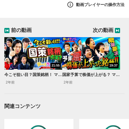
動画プレイヤーの操作方法
前の動画
次の動画
21:55
19:37
今こそ狙い目？国策銘柄！ マヂカルラブリーと学ぶ 松井証券 資産運用！学べるラブリーSeason15～国策に売りなし編～#1
国家予算で株価が上がる？ マヂカルラブリーと学ぶ 松井証券 資産運用！学べるラブリーSeason15～国策に売りなし編～#3
2年前
2年前
関連コンテンツ
動画再生エリア
1
動画再生エリアをクリックすると、動画を再生または
一時停止します。