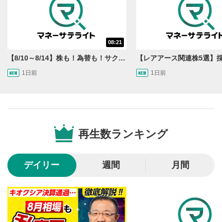
動画タイトル
2
動画タイトルが表示されます。クリックすると
YouTubeサイトに移動します。
08:21
後で見る
3
【8/10～8/14】株も！為替も！サクッと！来週のマーケット見通し＜Next View＞
クリックするとYouTubeの「後で見る」の再生リスト
1日前
1日前
に追加されます。
スマートフォンで視聴の場合は動画再生エリア右上のメニュ
ー内にあります。
共有
4
SNSやメールなどで動画を共有・シェアすることがで
再生数ランキング
きます。
スマートフォンで視聴の場合は動画再生エリア右上のメニュ
ー内にあります。
デイリー
週間
月間
シークバー
5
再生位置を示しています。再生したい位置をクリック
するとその位置から動画が再生されます。
再生ボタン
6