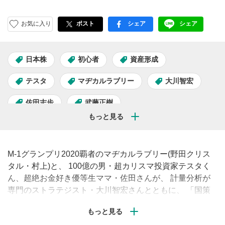
お気に入り
ポスト
シェア
シェア
facebook
LINE
日本株
初心者
資産形成
テスタ
マヂカルラブリー
大川智宏
佐田志歩
武藤正樹
学べるラブリーSeason15～国策に売りなし編～
国策
M-1グランプリ2020覇者のマヂカルラブリー(野田クリス
タル・村上)と、 100億の男・超カリスマ投資家テスタく
ん、超絶お金好き優等生ママ・佐田さんが、 計量分析が
専門のストラテジスト・大川智宏さんとともに、 「国策
銘柄」について学びます！