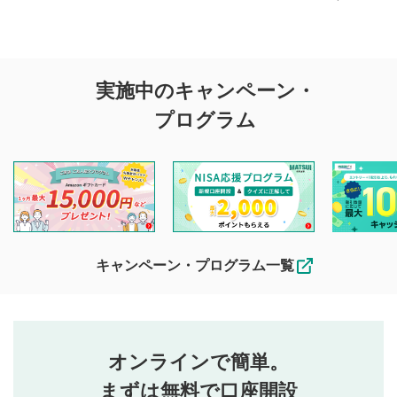
評価・コメントの
実施中のキャンペーン・
投稿に関する注意
プログラム
マネーサテライトでは利用者同士の情報交換・情報収集など
を目的として、各動画コンテンツに、評価およびコメントの
投稿ができます。利用者は以下の注意事項をご理解のうえ、
閲覧および投稿を行うものとしてください。
他の利用者が動画を視聴される際の参考になるコメントをお
待ちしております。
なお、投稿をもって、本注意事項に同意されたものとみなし
キャンペーン・プログラム一覧
ます。
コメントの内容は、当社の公式な見解や意見ではありま
評価・コメントエリア
1
せん。当社は利用者より投稿された内容について一切の責
星を押下すると1～5段階で評価できます。
任を負いません。利用者ご自身の責任で閲覧および投稿を
オンラインで簡単。
行ってください。
投稿するボタン
2
当社は、利用者同士、もしくは利用者と第三者間のトラ
まずは無料で口座開設