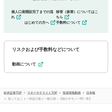
権）を侵害するような投稿
同一内容の多重投稿
個人口座開設完了までの流
移管（振替）についてはこ
その他当社が不適切と判断した投稿
れ
ちら
一度投稿した評価およびコメントの変更・削除はできま
はじめての方へ
手数料について
せんので、内容をご確認のうえ投稿してください。
利用者は、利用者が投稿したコメントの著作権およびそ
の他の著作権法上の全権利を当社に対して無償で利用する
ことを承諾したものとします。また、利用者は、コメント
に関する著作者人格権を行使しないことに同意します。利
リスクおよび手数料などについて
用者が投稿したコメントは、当社サービスの広告・宣伝、
利用促進の目的で、印刷物・WEBサイト・SNS等に掲載す
ることがあります。
動画について
松井証券TOP
マネーサテライトTOP
投資情報動画
日本株
知っておこう～特定口座と一般口座～【税のギモン一問一答】