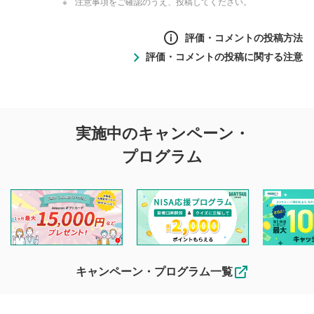
注意事項をご確認のうえ、投稿してください。
評価・コメントの投稿方法
評価・コメントの投稿に関する注意
評価・コメントの
実施中のキャンペーン・
投稿に関する注意
プログラム
マネーサテライトでは利用者同士の情報交換・情報収集など
を目的として、各動画コンテンツに、評価およびコメントの
投稿ができます。利用者は以下の注意事項をご理解のうえ、
閲覧および投稿を行うものとしてください。
他の利用者が動画を視聴される際の参考になるコメントをお
待ちしております。
なお、投稿をもって、本注意事項に同意されたものとみなし
キャンペーン・プログラム一覧
ます。
コメントの内容は、当社の公式な見解や意見ではありま
評価・コメントエリア
1