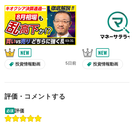
のサイズに戻ります。
03:31
5日前
投資情報動画
投資情報動画
評価・コメントする
13:33
14:57
評価
必須
操作説明動画
投資情報動画
操作説明動画
2ヶ月前
5日前
投資情報動画