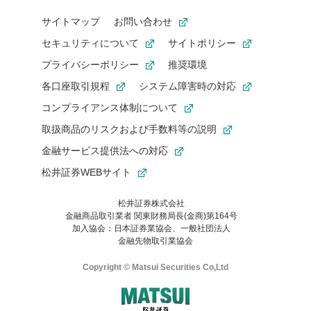
サイトマップ
お問い合わせ
セキュリティについて
サイトポリシー
プライバシーポリシー
推奨環境
各口座取引規程
システム障害時の対応
コンプライアンス体制について
取扱商品のリスクおよび手数料等の説明
金融サービス提供法への対応
松井証券WEBサイト
松井証券株式会社
金融商品取引業者 関東財務局長(金商)第164号
お気に入り機能は松井証券の会員限定の機能です。
加入協会：日本証券業協会、一般社団法人
お気に入り登録いただくと、後からいつでもお気に入りのコンテ
金融先物取引業協会
ンツを一覧でご確認いただけます。
ご利用いただくには口座開設が必要です。
Copyright © Matsui Securities Co,Ltd
すでに松井証券の口座をお持ちでお気に入り登録ができない場合
はご利用の端末で一度ログインしてください。