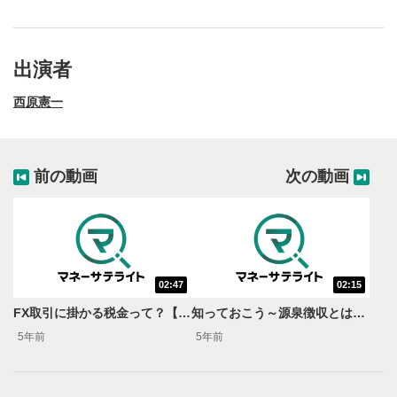
出演者
西原憲一
前の動画
次の動画
02:47
02:15
動画再生エリア
1
FX取引に掛かる税金って？【税のギモン一問一答】
知っておこう～源泉徴収とは？～【税のギモン一問一答】
動画再生エリアをクリックすると、動画を再生または
5年前
5年前
一時停止します。
操作メニュー
2