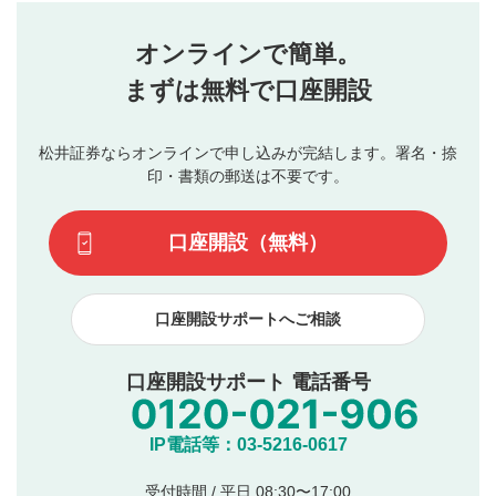
せん。当社は利用者より投稿された内容について一切の責
星を押下すると1～5段階で評価できます。
任を負いません。利用者ご自身の責任で閲覧および投稿を
オンラインで簡単。
行ってください。
投稿するボタン
2
当社は、利用者同士、もしくは利用者と第三者間のトラ
まずは無料で口座開設
星で評価をすると投稿できます。（お名前とコメント
ブルによって生じた損害に対して一切の責任を負いませ
の入力は任意です）（※コメントは承認制です）
ん。
評価およびコメントは当社にて審査のうえ、掲載となり
松井証券ならオンラインで申し込みが完結します。署名・捺
動画の評価
3
ます。掲載されるまでに日数がかかる場合や掲載されない
印・書類の郵送は不要です。
場合があります。また、審査結果および結果の理由につい
この動画の平均評価が表示されます。（最大評価は5.0
てはお答えできません。各動画コンテンツへの掲載をもっ
です）
口座開設（無料）
て結果のご連絡といたします。ご了承ください。
下記の項目に該当すると判断された投稿内容は、掲載を
見合わせる場合がございます。
口座開設サポートへご相談
本動画コンテンツとは無関係の内容の投稿
他者への誹謗中傷や差別的表現投稿
公序良俗に反する内容の投稿
口座開設サポート 電話番号
氏名、住所、電話番号など個人を特定できる情報の
投稿
他のサイトへの誘導や営利目的、広告・宣伝を目
IP電話等：03-5216-0617
的とした投稿
他者の権利（商標、著作権、その他の知的財産
受付時間 / 平日 08:30〜17:00