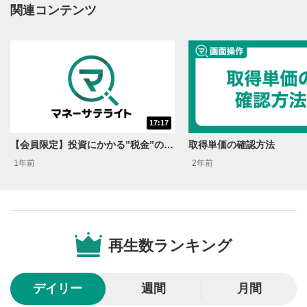
動画再生エリアにマウスを乗せると表示されます。
関連コンテンツ
再生/一時停止
3
動画を再生または一時停止します。
10秒戻し/10秒送り
4
10秒、動画を巻き戻し/早送りします。
シークバー
17:17
5
再生位置を示しています。再生したい位置をクリック
【会員限定】投資にかかる”税金”の話!!＜資産運用！学べる予備校 Season2＞
取得単価の確認方法
するとその位置から動画が再生されます。
1年前
2年前
画質/再生速度の設定
6
画質の選択/再生速度の変更ができます。
音量調整
7
再生数ランキング
スライダーを上下すると音量が調整できます。
全画面表示
8
デイリー
週間
月間
動画が全画面で表示されます。再度クリックすると元