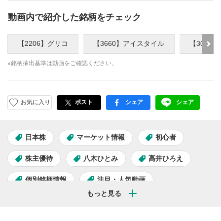
動画内で紹介した銘柄をチェック
【2206】グリコ
【3660】アイスタイル
【3097
※銘柄抽出基準は動画をご確認ください。
お気に入り
ポスト
シェア
シェア
facebook
LINE
日本株
マーケット情報
初心者
株主優待
八木ひとみ
高井ひろえ
個別銘柄情報
注目・人気動画