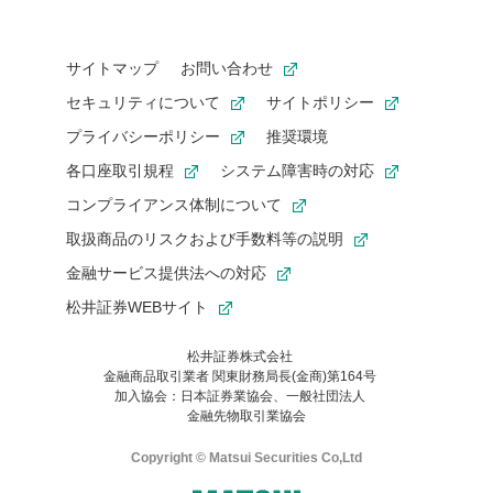
サイトマップ
お問い合わせ
セキュリティについて
サイトポリシー
プライバシーポリシー
推奨環境
各口座取引規程
システム障害時の対応
コンプライアンス体制について
取扱商品のリスクおよび手数料等の説明
金融サービス提供法への対応
松井証券WEBサイト
松井証券株式会社
金融商品取引業者 関東財務局長(金商)第164号
お気に入り機能は松井証券の会員限定の機能です。
加入協会：日本証券業協会、一般社団法人
お気に入り登録いただくと、後からいつでもお気に入りのコンテ
金融先物取引業協会
ンツを一覧でご確認いただけます。
ご利用いただくには口座開設が必要です。
Copyright © Matsui Securities Co,Ltd
すでに松井証券の口座をお持ちでお気に入り登録ができない場合