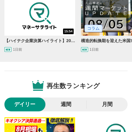
動画再生エリア
1
コラム
15:54
動画再生エリアをクリックすると、動画を再生または
一時停止します。
【ハイテク企業決算ハイライト】2027年分のメモリに売切れ報道!?＜米国マーケットダイジェスト8/5号＞
1日前
1日前
操作メニュー
2
動画再生エリアにマウスを乗せると表示されます。
再生/一時停止
3
動画を再生または一時停止します。
再生数ランキング
10秒戻し/10秒送り
4
10秒、動画を巻き戻し/早送りします。
デイリー
週間
月間
シークバー
5
再生位置を示しています。再生したい位置をクリック
するとその位置から動画が再生されます。