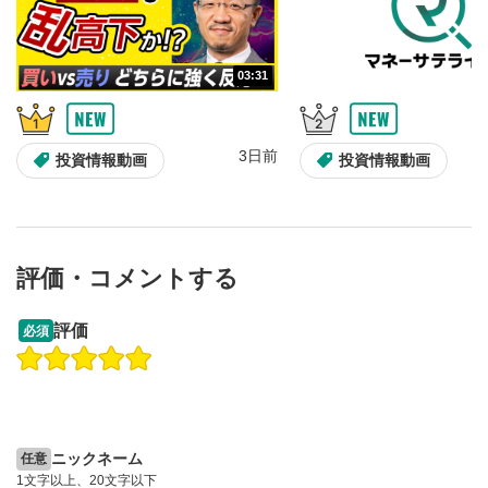
画質/再生速度の設定
6
画質の選択/再生速度の変更ができます。
03:31
音量調整
7
スライダーを上下すると音量が調整できます。
3日前
全画面表示
8
投資情報動画
投資情報動画
動画が全画面で表示されます。再度クリックすると元
のサイズに戻ります。
評価・コメントする
09:12
14:57
評価
必須
操作説明動画
操作説明動画
2ヶ月前
6日前
投資情報動画
投資情報動画
ニックネーム
任意
1文字以上、20文字以下