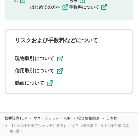
れ
ちら
一度投稿した評価およびコメントの変更・削除はできま
はじめての方へ
手数料について
せんので、内容をご確認のうえ投稿してください。
利用者は、利用者が投稿したコメントの著作権およびそ
の他の著作権法上の全権利を当社に対して無償で利用する
ことを承諾したものとします。また、利用者は、コメント
に関する著作者人格権を行使しないことに同意します。利
リスクおよび手数料などについて
用者が投稿したコメントは、当社サービスの広告・宣伝、
利用促進の目的で、印刷物・WEBサイト・SNS等に掲載す
ることがあります。
現物取引について
信用取引について
動画について
松井証券TOP
マネーサテライトTOP
投資情報動画
日本株
【6月の株主優待ウォッチ】衣食住に役立つ便利優待！6月の株主優待銘
柄5選！