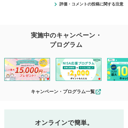
評価・コメントの投稿に関する注意
評価・コメントの
実施中のキャンペーン・
投稿に関する注意
プログラム
マネーサテライトでは利用者同士の情報交換・情報収集など
を目的として、各動画コンテンツに、評価およびコメントの
投稿ができます。利用者は以下の注意事項をご理解のうえ、
閲覧および投稿を行うものとしてください。
他の利用者が動画を視聴される際の参考になるコメントをお
待ちしております。
なお、投稿をもって、本注意事項に同意されたものとみなし
キャンペーン・プログラム一覧
ます。
コメントの内容は、当社の公式な見解や意見ではありま
評価・コメントエリア
1
せん。当社は利用者より投稿された内容について一切の責
星を押下すると1～5段階で評価できます。
任を負いません。利用者ご自身の責任で閲覧および投稿を
オンラインで簡単。
行ってください。
投稿するボタン
2