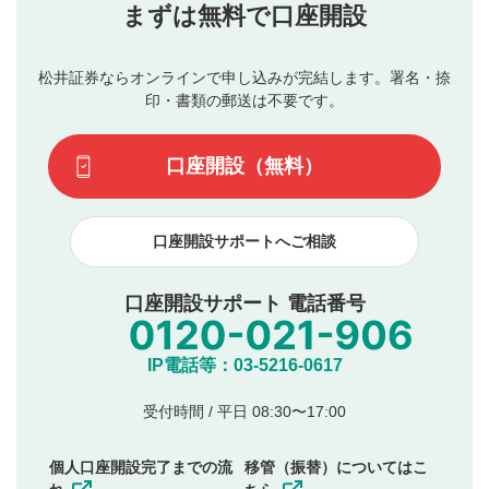
当社は、利用者同士、もしくは利用者と第三者間のトラ
まずは無料で口座開設
星で評価をすると投稿できます。（お名前とコメント
ブルによって生じた損害に対して一切の責任を負いませ
の入力は任意です）（※コメントは承認制です）
ん。
評価およびコメントは当社にて審査のうえ、掲載となり
松井証券ならオンラインで申し込みが完結します。署名・捺
動画の評価
3
ます。掲載されるまでに日数がかかる場合や掲載されない
印・書類の郵送は不要です。
場合があります。また、審査結果および結果の理由につい
この動画の平均評価が表示されます。（最大評価は5.0
てはお答えできません。各動画コンテンツへの掲載をもっ
です）
口座開設（無料）
て結果のご連絡といたします。ご了承ください。
下記の項目に該当すると判断された投稿内容は、掲載を
見合わせる場合がございます。
口座開設サポートへご相談
本動画コンテンツとは無関係の内容の投稿
他者への誹謗中傷や差別的表現投稿
公序良俗に反する内容の投稿
口座開設サポート 電話番号
氏名、住所、電話番号など個人を特定できる情報の
投稿
他のサイトへの誘導や営利目的、広告・宣伝を目
IP電話等：03-5216-0617
的とした投稿
他者の権利（商標、著作権、その他の知的財産
受付時間 / 平日 08:30〜17:00
権）を侵害するような投稿
同一内容の多重投稿
個人口座開設完了までの流
移管（振替）についてはこ
その他当社が不適切と判断した投稿