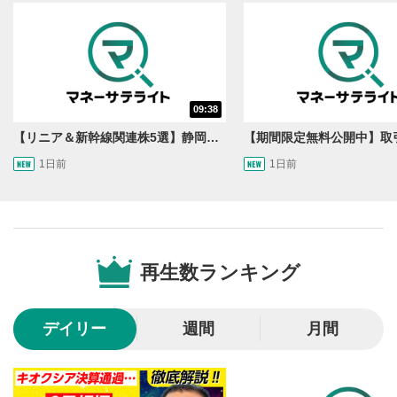
動画を再生または一時停止します。
10秒戻し/10秒送り
4
10秒、動画を巻き戻し/早送りします。
シークバー
09:38
5
再生位置を示しています。再生したい位置をクリック
【リニア＆新幹線関連株5選】静岡県知事の承認でリニア路線工事進展！北陸新幹線も「小浜・京都ルート」再決定！関連する注目の銘柄は？＜たけぞうNEWS＞
するとその位置から動画が再生されます。
1日前
1日前
画質/再生速度の設定
6
画質の選択/再生速度の変更ができます。
音量調整
7
再生数ランキング
スライダーを上下すると音量が調整できます。
全画面表示
8
デイリー
週間
月間
動画が全画面で表示されます。再度クリックすると元
のサイズに戻ります。