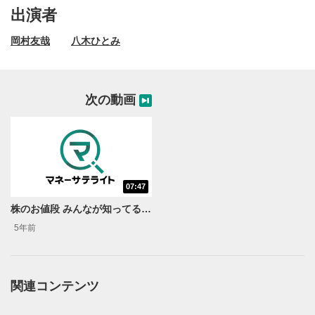
出演者
岡村友哉
八木ひとみ
次の動画
07:47
動画再生エリア
1
株のお値段 みんなが知ってるアノ株おいくら？
動画再生エリアをクリックすると、動画を再生または
5年前
一時停止します。
操作メニュー
2
動画再生エリアにマウスを乗せると表示されます。
関連コンテンツ
再生/一時停止
3