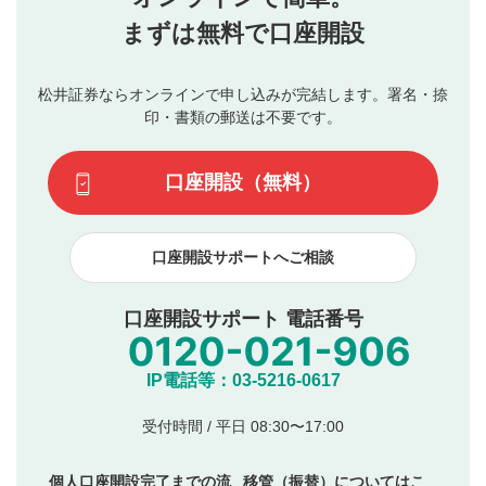
行ってください。
投稿するボタン
2
当社は、利用者同士、もしくは利用者と第三者間のトラ
まずは無料で口座開設
星で評価をすると投稿できます。（お名前とコメント
ブルによって生じた損害に対して一切の責任を負いませ
の入力は任意です）（※コメントは承認制です）
ん。
評価およびコメントは当社にて審査のうえ、掲載となり
松井証券ならオンラインで申し込みが完結します。署名・捺
動画の評価
3
ます。掲載されるまでに日数がかかる場合や掲載されない
印・書類の郵送は不要です。
場合があります。また、審査結果および結果の理由につい
この動画の平均評価が表示されます。（最大評価は5.0
てはお答えできません。各動画コンテンツへの掲載をもっ
です）
口座開設（無料）
て結果のご連絡といたします。ご了承ください。
下記の項目に該当すると判断された投稿内容は、掲載を
見合わせる場合がございます。
口座開設サポートへご相談
本動画コンテンツとは無関係の内容の投稿
他者への誹謗中傷や差別的表現投稿
公序良俗に反する内容の投稿
口座開設サポート 電話番号
氏名、住所、電話番号など個人を特定できる情報の
投稿
他のサイトへの誘導や営利目的、広告・宣伝を目
IP電話等：03-5216-0617
的とした投稿
他者の権利（商標、著作権、その他の知的財産
受付時間 / 平日 08:30〜17:00
権）を侵害するような投稿
同一内容の多重投稿
個人口座開設完了までの流
移管（振替）についてはこ