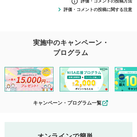
評価・コメントの投稿方法
評価・コメントの投稿に関する注意
評価・コメントの
実施中のキャンペーン・
投稿に関する注意
プログラム
マネーサテライトでは利用者同士の情報交換・情報収集など
を目的として、各動画コンテンツに、評価およびコメントの
投稿ができます。利用者は以下の注意事項をご理解のうえ、
閲覧および投稿を行うものとしてください。
他の利用者が動画を視聴される際の参考になるコメントをお
待ちしております。
なお、投稿をもって、本注意事項に同意されたものとみなし
キャンペーン・プログラム一覧
ます。
コメントの内容は、当社の公式な見解や意見ではありま
評価・コメントエリア
1
せん。当社は利用者より投稿された内容について一切の責
星を押下すると1～5段階で評価できます。
任を負いません。利用者ご自身の責任で閲覧および投稿を
オンラインで簡単。