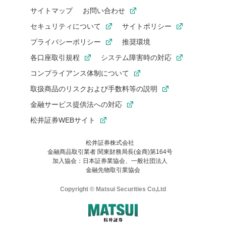
サイトマップ
お問い合わせ
セキュリティについて
サイトポリシー
プライバシーポリシー
推奨環境
各口座取引規程
システム障害時の対応
コンプライアンス体制について
取扱商品のリスクおよび手数料等の説明
金融サービス提供法への対応
松井証券WEBサイト
松井証券株式会社
金融商品取引業者 関東財務局長(金商)第164号
お気に入り機能は松井証券の会員限定の機能です。
加入協会：日本証券業協会、一般社団法人
お気に入り登録いただくと、後からいつでもお気に入りのコンテ
金融先物取引業協会
ンツを一覧でご確認いただけます。
ご利用いただくには口座開設が必要です。
Copyright © Matsui Securities Co,Ltd
すでに松井証券の口座をお持ちでお気に入り登録ができない場合
はご利用の端末で一度ログインしてください。