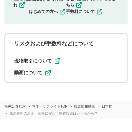
その他当社が不適切と判断した投稿
れ
ちら
一度投稿した評価およびコメントの変更・削除はできま
はじめての方へ
手数料について
せんので、内容をご確認のうえ投稿してください。
利用者は、利用者が投稿したコメントの著作権およびそ
の他の著作権法上の全権利を当社に対して無償で利用する
ことを承諾したものとします。また、利用者は、コメント
に関する著作者人格権を行使しないことに同意します。利
リスクおよび手数料などについて
用者が投稿したコメントは、当社サービスの広告・宣伝、
利用促進の目的で、印刷物・WEBサイト・SNS等に掲載す
ることがあります。
現物取引について
動画について
松井証券TOP
マネーサテライトTOP
投資情報動画
日本株
株の最初のお金！意外に安い！株式投資はいくらから？