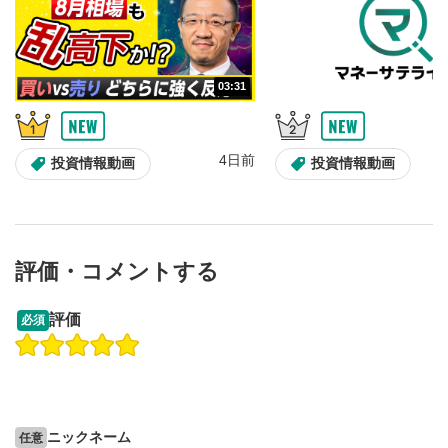
03:31
4日前
投資情報動画
投資情報動画
評価・コメントする
13:33
14:57
評価
必須
操作説明動画
投資情報動画
操作説明動画
2ヶ月前
4日前
投資情報動画
ニックネーム
任意