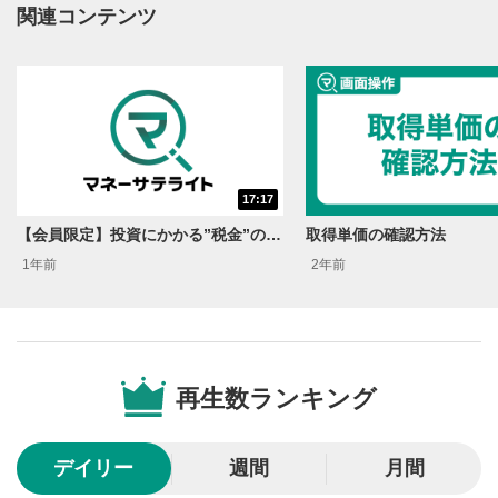
動画再生エリアにマウスを乗せると表示されます。
関連コンテンツ
再生/一時停止
3
動画を再生または一時停止します。
10秒戻し/10秒送り
4
10秒、動画を巻き戻し/早送りします。
シークバー
17:17
5
再生位置を示しています。再生したい位置をクリック
【会員限定】投資にかかる”税金”の話!!＜資産運用！学べる予備校 Season2＞
取得単価の確認方法
するとその位置から動画が再生されます。
1年前
2年前
画質/再生速度の設定
6
画質の選択/再生速度の変更ができます。
音量調整
7
再生数ランキング
スライダーを上下すると音量が調整できます。
全画面表示
8
デイリー
週間
月間
動画が全画面で表示されます。再度クリックすると元