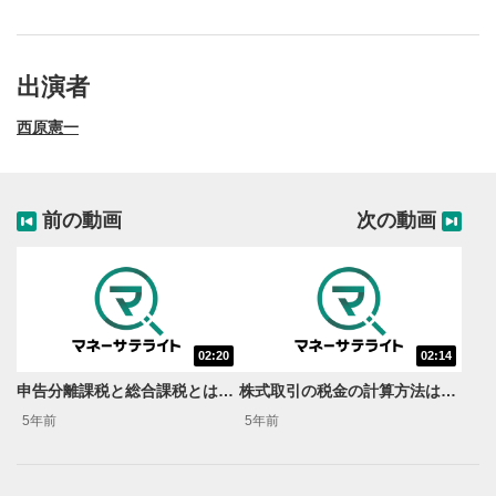
出演者
西原憲一
前の動画
次の動画
02:20
02:14
動画再生エリア
1
申告分離課税と総合課税とは何？【税のギモン一問一答】
株式取引の税金の計算方法は？【税のギモン一問一答】
動画再生エリアをクリックすると、動画を再生または
5年前
5年前
一時停止します。
操作メニュー
2