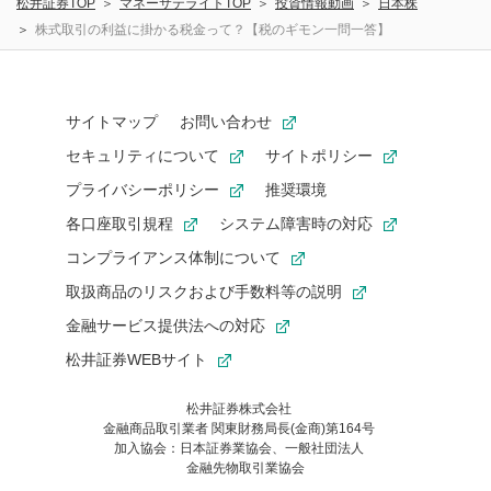
松井証券TOP
マネーサテライトTOP
投資情報動画
日本株
株式取引の利益に掛かる税金って？【税のギモン一問一答】
サイトマップ
お問い合わせ
セキュリティについて
サイトポリシー
プライバシーポリシー
推奨環境
各口座取引規程
システム障害時の対応
コンプライアンス体制について
取扱商品のリスクおよび手数料等の説明
金融サービス提供法への対応
松井証券WEBサイト
松井証券株式会社
金融商品取引業者 関東財務局長(金商)第164号
お気に入り機能は松井証券の会員限定の機能です。
加入協会：日本証券業協会、一般社団法人
お気に入り登録いただくと、後からいつでもお気に入りのコンテ
金融先物取引業協会
ンツを一覧でご確認いただけます。