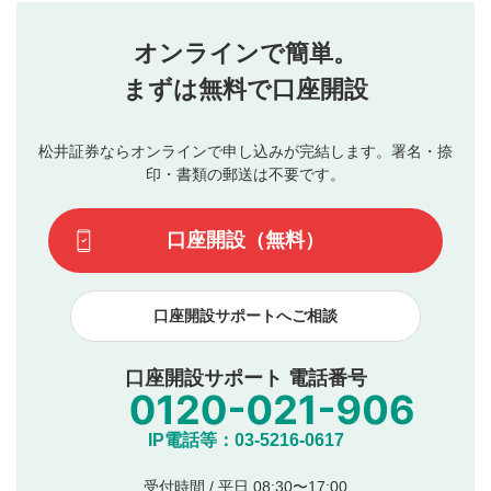
せん。当社は利用者より投稿された内容について一切の責
星を押下すると1～5段階で評価できます。
任を負いません。利用者ご自身の責任で閲覧および投稿を
オンラインで簡単。
行ってください。
投稿するボタン
2
当社は、利用者同士、もしくは利用者と第三者間のトラ
まずは無料で口座開設
星で評価をすると投稿できます。（お名前とコメント
ブルによって生じた損害に対して一切の責任を負いませ
の入力は任意です）（※コメントは承認制です）
ん。
評価およびコメントは当社にて審査のうえ、掲載となり
松井証券ならオンラインで申し込みが完結します。署名・捺
動画の評価
3
ます。掲載されるまでに日数がかかる場合や掲載されない
印・書類の郵送は不要です。
場合があります。また、審査結果および結果の理由につい
この動画の平均評価が表示されます。（最大評価は5.0
てはお答えできません。各動画コンテンツへの掲載をもっ
です）
口座開設（無料）
て結果のご連絡といたします。ご了承ください。
下記の項目に該当すると判断された投稿内容は、掲載を
見合わせる場合がございます。
口座開設サポートへご相談
本動画コンテンツとは無関係の内容の投稿
他者への誹謗中傷や差別的表現投稿
公序良俗に反する内容の投稿
口座開設サポート 電話番号
氏名、住所、電話番号など個人を特定できる情報の
投稿
他のサイトへの誘導や営利目的、広告・宣伝を目
IP電話等：03-5216-0617
的とした投稿
他者の権利（商標、著作権、その他の知的財産
受付時間 / 平日 08:30〜17:00