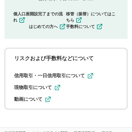
権）を侵害するような投稿
同一内容の多重投稿
個人口座開設完了までの流
移管（振替）についてはこ
その他当社が不適切と判断した投稿
れ
ちら
一度投稿した評価およびコメントの変更・削除はできま
はじめての方へ
手数料について
せんので、内容をご確認のうえ投稿してください。
利用者は、利用者が投稿したコメントの著作権およびそ
の他の著作権法上の全権利を当社に対して無償で利用する
ことを承諾したものとします。また、利用者は、コメント
に関する著作者人格権を行使しないことに同意します。利
リスクおよび手数料などについて
用者が投稿したコメントは、当社サービスの広告・宣伝、
利用促進の目的で、印刷物・WEBサイト・SNS等に掲載す
ることがあります。
信用取引・一日信用取引について
現物取引について
動画について