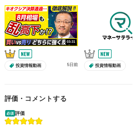
のサイズに戻ります。
03:31
5日前
投資情報動画
投資情報動画
評価・コメントする
13:33
14:57
評価
必須
操作説明動画
投資情報動画
操作説明動画
2ヶ月前
5日前
投資情報動画