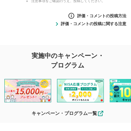
注意事項をご確認のうえ、投稿してください。
評価・コメントの投稿方法
評価・コメントの投稿に関する注意
評価・コメントの
実施中のキャンペーン・
投稿に関する注意
プログラム
マネーサテライトでは利用者同士の情報交換・情報収集など
を目的として、各動画コンテンツに、評価およびコメントの
投稿ができます。利用者は以下の注意事項をご理解のうえ、
閲覧および投稿を行うものとしてください。
他の利用者が動画を視聴される際の参考になるコメントをお
待ちしております。
なお、投稿をもって、本注意事項に同意されたものとみなし
キャンペーン・プログラム一覧
ます。
コメントの内容は、当社の公式な見解や意見ではありま
評価・コメントエリア
1