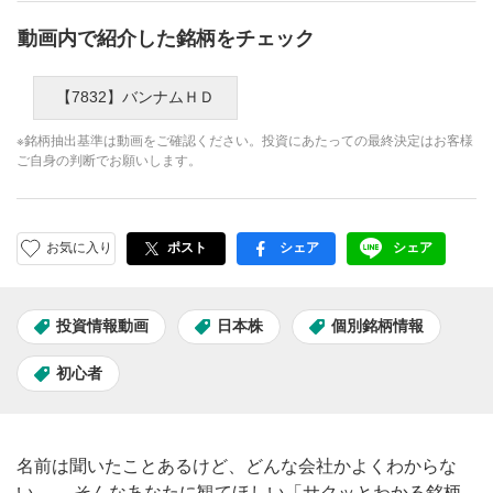
動画内で紹介した銘柄をチェック
【7832】バンナムＨＤ
※銘柄抽出基準は動画をご確認ください。投資にあたっての最終決定はお客様
ご自身の判断でお願いします。
お気に入り
ポスト
シェア
シェア
facebook
LINE
投資情報動画
日本株
個別銘柄情報
初心者
名前は聞いたことあるけど、どんな会社かよくわからな
い…。 そんなあなたに観てほしい「サクッとわかる銘柄