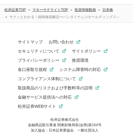
松井証券TOP
マネーサテライトTOP
投資情報動画
日本株
サクッとわかる！銘柄徹底解説〜バンダイナムコホールディングス～
サイトマップ
お問い合わせ
セキュリティについて
サイトポリシー
プライバシーポリシー
推奨環境
各口座取引規程
システム障害時の対応
コンプライアンス体制について
取扱商品のリスクおよび手数料等の説明
金融サービス提供法への対応
松井証券WEBサイト
松井証券株式会社
金融商品取引業者 関東財務局長(金商)第164号
お気に入り機能は松井証券の会員限定の機能です。
加入協会：日本証券業協会、一般社団法人
お気に入り登録いただくと、後からいつでもお気に入りのコンテ