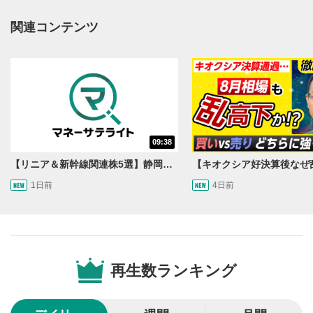
関連コンテンツ
動画再生エリア
1
動画再生エリアをクリックすると、動画を再生または
一時停止します。
動画タイトル
2
動画タイトルが表示されます。クリックすると
YouTubeサイトに移動します。
09:38
後で見る
3
【リニア＆新幹線関連株5選】静岡県知事の承認でリニア路線工事進展！北陸新幹線も「小浜・京都ルート」再決定！関連する注目の銘柄は？＜たけぞうNEWS＞
クリックするとYouTubeの「後で見る」の再生リスト
1日前
4日前
に追加されます。
スマートフォンで視聴の場合は動画再生エリア右上のメニュ
ー内にあります。
共有
4
SNSやメールなどで動画を共有・シェアすることがで
再生数ランキング
きます。
スマートフォンで視聴の場合は動画再生エリア右上のメニュ
ー内にあります。