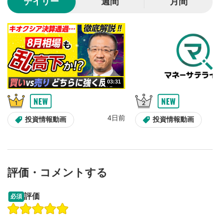
デイリー
週間
月間
シークバー
5
再生位置を示しています。再生したい位置をクリック
するとその位置から動画が再生されます。
再生ボタン
6
動画が再生または一時停止します。
03:31
音量調整
7
スライダーを上下すると音量が調整できます。
スマートフォンで視聴の場合は端末の音量調節ボタンを利用
4日前
投資情報動画
投資情報動画
してください。
字幕設定
8
クリックすると字幕を付けることができます。
字幕は自動生成です。
評価・コメントする
スマートフォンで視聴の場合は画面右下の設定(歯車マーク)
より選択できます。
13:33
14:57
評価
必須
再生速度/画質の設定
9
操作説明動画
投資情報動画
操作説明動画
画質の選択/再生速度の変更ができます。