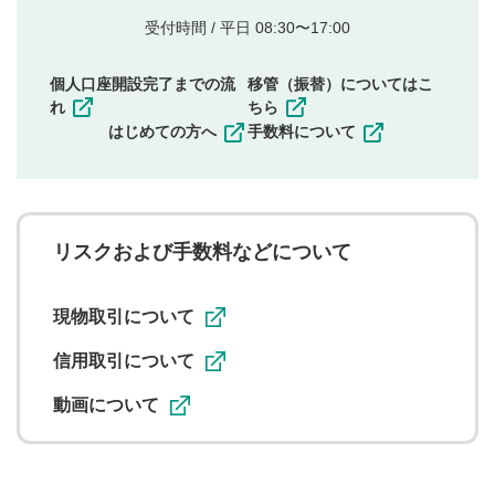
的とした投稿
他者の権利（商標、著作権、その他の知的財産
受付時間 / 平日 08:30〜17:00
権）を侵害するような投稿
同一内容の多重投稿
個人口座開設完了までの流
移管（振替）についてはこ
その他当社が不適切と判断した投稿
れ
ちら
一度投稿した評価およびコメントの変更・削除はできま
はじめての方へ
手数料について
せんので、内容をご確認のうえ投稿してください。
利用者は、利用者が投稿したコメントの著作権およびそ
の他の著作権法上の全権利を当社に対して無償で利用する
ことを承諾したものとします。また、利用者は、コメント
に関する著作者人格権を行使しないことに同意します。利
リスクおよび手数料などについて
用者が投稿したコメントは、当社サービスの広告・宣伝、
利用促進の目的で、印刷物・WEBサイト・SNS等に掲載す
ることがあります。
現物取引について
信用取引について
動画について