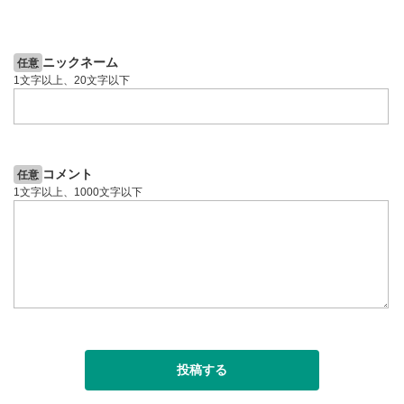
スマートフォンで視聴の場合は画面右下の設定(歯車マーク)
2ヶ月前
4日前
投資情報動画
より選択できます。
YouTubeリンク
10
ニックネーム
任意
クリックするとYouTubeサイトに移動します。
1文字以上、20文字以下
全画面表示
11
動画が全画面で表示されます。再度クリックすると元
のサイズに戻ります。
コメント
任意
1文字以上、1000文字以下
投稿する