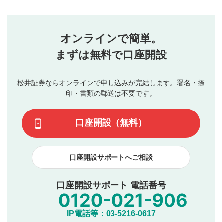
コメントの内容は、当社の公式な見解や意見ではありま
評価・コメントエリア
1
せん。当社は利用者より投稿された内容について一切の責
星を押下すると1～5段階で評価できます。
任を負いません。利用者ご自身の責任で閲覧および投稿を
オンラインで簡単。
行ってください。
投稿するボタン
2
当社は、利用者同士、もしくは利用者と第三者間のトラ
まずは無料で口座開設
星で評価をすると投稿できます。（お名前とコメント
ブルによって生じた損害に対して一切の責任を負いませ
の入力は任意です）（※コメントは承認制です）
ん。
評価およびコメントは当社にて審査のうえ、掲載となり
松井証券ならオンラインで申し込みが完結します。署名・捺
動画の評価
3
ます。掲載されるまでに日数がかかる場合や掲載されない
印・書類の郵送は不要です。
場合があります。また、審査結果および結果の理由につい
この動画の平均評価が表示されます。（最大評価は5.0
てはお答えできません。各動画コンテンツへの掲載をもっ
です）
口座開設（無料）
て結果のご連絡といたします。ご了承ください。
下記の項目に該当すると判断された投稿内容は、掲載を
見合わせる場合がございます。
口座開設サポートへご相談
本動画コンテンツとは無関係の内容の投稿
他者への誹謗中傷や差別的表現投稿
公序良俗に反する内容の投稿
口座開設サポート 電話番号
氏名、住所、電話番号など個人を特定できる情報の
投稿
他のサイトへの誘導や営利目的、広告・宣伝を目
IP電話等：03-5216-0617